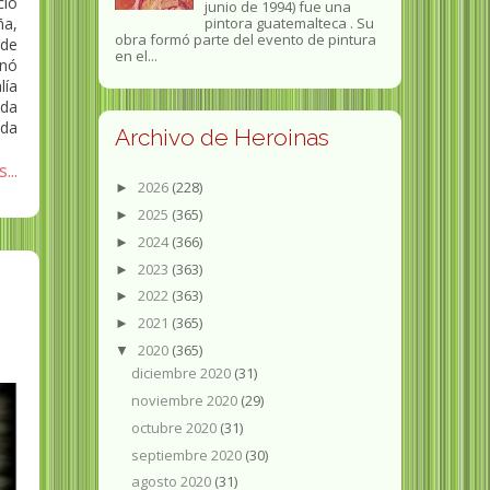
ció
junio de 1994) fue una
ña,
pintora guatemalteca . Su
obra formó parte del evento de pintura
 de
en el...
onó
lía
ada
ada
Archivo de Heroinas
...
2026
(228)
►
2025
(365)
►
2024
(366)
►
2023
(363)
►
2022
(363)
►
2021
(365)
►
2020
(365)
▼
diciembre 2020
(31)
noviembre 2020
(29)
octubre 2020
(31)
septiembre 2020
(30)
agosto 2020
(31)