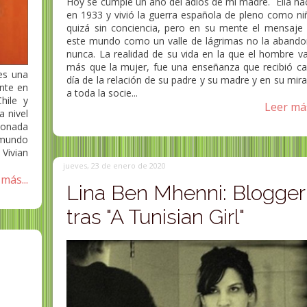
Hoy se cumple un año del adiós de mi madre. Ella na
en 1933 y vivió la guerra española de pleno como ni
quizá sin conciencia, pero en su mente el mensaje
este mundo como un valle de lágrimas no la aband
nunca. La realidad de su vida en la que el hombre va
más que la mujer, fue una enseñanza que recibió c
es una
día de la relación de su padre y su madre y en su mir
ente en
a toda la socie...
hile y
Leer más
 nivel
donada
 mundo
 Vivian
jueves, 23 de enero de 2020
más...
Lina Ben Mhenni: Blogger
tras "A Tunisian Girl"