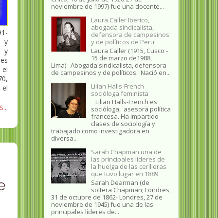
noviembre de 1997) fue una docente...
Laura Caller Iberico,
abogada sindicalista,
91-
defensora de campesinos
l y
y de políticos de Peru
a y
Laura Caller (1915, Cusco -
15 de marzo de1988,
 es
Lima) Abogada sindicalista, defensora
 el
de campesinos y de políticos. Nació en...
70,
Lilian Halls-French
 el
socióloga feminista
Lilian Halls-French es
...
socióloga, asesora política
francesa. Ha impartido
clases de sociología y
trabajado como investigadora en
diversa...
Sarah Chapman una de
las principales líderes de
la huelga de las cerilleras
que tuvo lugar en 1889
e
Sarah Dearman (de
soltera Chapman; Londres,
31 de octubre de 1862​- Londres, 27 de
noviembre de 1945)​ fue una de las
principales líderes de...