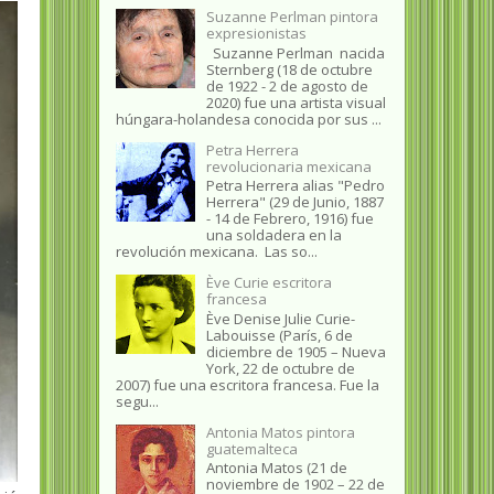
Suzanne Perlman pintora
expresionistas
Suzanne Perlman nacida
Sternberg (18 de octubre
de 1922 - 2 de agosto de
2020) fue una artista visual
húngara-holandesa conocida por sus ...
Petra Herrera
revolucionaria mexicana
Petra Herrera alias "Pedro
Herrera" (29 de Junio, 1887
- 14 de Febrero, 1916) fue
una soldadera en la
revolución mexicana. Las so...
Ève Curie escritora
francesa
Ève Denise Julie Curie-
Labouisse (París, 6 de
diciembre de 1905 – Nueva
York, 22 de octubre de
2007) fue una escritora francesa. Fue la
segu...
Antonia Matos pintora
guatemalteca
Antonia Matos (21 de
noviembre de 1902 – 22 de