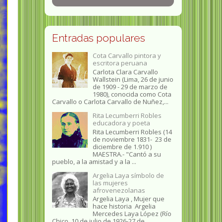
Entradas populares
Cota Carvallo pintora y
escritora peruana
Carlota Clara Carvallo
Wallstein (Lima, 26 de junio
de 1909 - 29 de marzo de
1980), conocida como Cota
Carvallo o Carlota Carvallo de Nuñez,...
Rita Lecumberri Robles
educadora y poeta
Rita Lecumberri Robles (14
de noviembre 1831- 23 de
diciembre de 1.910 )
MAESTRA.- "Cantó a su
pueblo, a la amistad y a la ...
Argelia Laya símbolo de
las mujeres
afrovenezolanas
Argelia Laya , Mujer que
hace historia Argelia
Mercedes Laya López (Río
Chico, 10 de julio de 1926-27 de