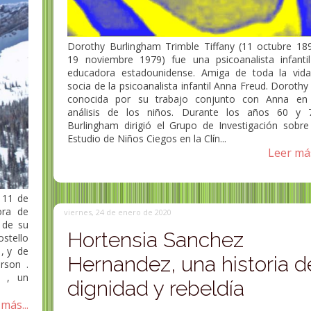
Dorothy Burlingham Trimble Tiffany (11 octubre 18
19 noviembre 1979) fue una psicoanalista infanti
educadora estadounidense. Amiga de toda la vid
socia de la psicoanalista infantil Anna Freud. Dorothy
conocida por su trabajo conjunto con Anna en
análisis de los niños. Durante los años 60 y 
Burlingham dirigió el Grupo de Investigación sobre
Estudio de Niños Ciegos en la Clín...
Leer más
 11 de
ora de
viernes, 24 de enero de 2020
 de su
Hortensia Sanchez
ostello
 , y de
Hernandez, una historia d
rson .
s , un
dignidad y rebeldía
más...