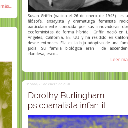
más...
Susan Griffin (nacida el 26 de enero de 1943) es 
filósofa, ensayista y dramaturga feminista radi
Susan Sutherla
particularmente conocida por sus innovadoras ob
pedagoga, psic
ecofeministas de forma híbrida . Griffin nació en 
Ángeles, California, EE. UU y ha residido en Califor
Ana María Shua escritora
psicoanalista br
desde entonces. Ella es la hija adoptiva de una fami
Ana María Shua (Buenos Aires, 22 de
Susan Sutherland Fai
judía. Su familia biológica eran de ascenden
abril de 1951) es una escritora
(Bromley Cross, cerc
irlandesa, esco...
argentina. Su verdadero nombre...
Lancashire, 24 de ma
Leer más
sábado, 25 de enero de 2020
Dorothy Burlingham
psicoanalista infantil