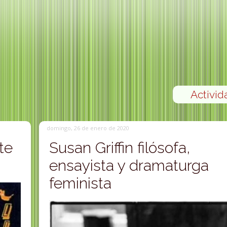
Activid
domingo, 26 de enero de 2020
te
Susan Griffin filósofa,
ensayista y dramaturga
feminista