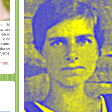
o - 30
uctora
 cursó
) y de
urante
 donde
eros.​
más...