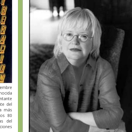
iembre
ocida
ntante
te del
na más
los 80
as del
iones