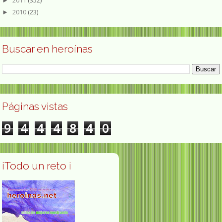
►
2010
(23)
►
Buscar en heroínas
Páginas vistas
9
4
4
4
8
4
0
¡Todo un reto ¡