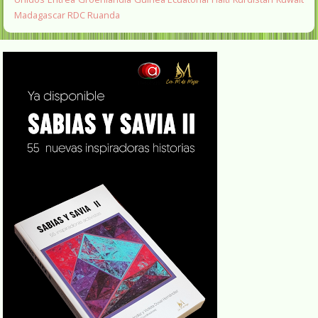
Madagascar
RDC
Ruanda