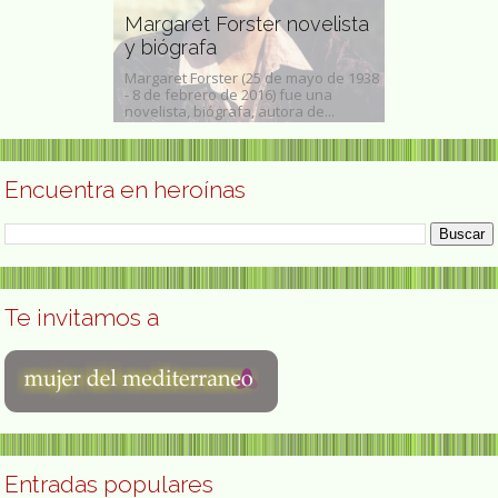
Jean Shino
ista
Margaret Forster novelista
doctora en
y biógrafa
psiquiatra 
il Catricura
Margaret Forster (25 de mayo de 1938
Jean Shinoda B
1952-8 de
- 8 de febrero de 2016) fue una
1936, en Estad
novelista, biógrafa, autora de...
en medicina, psi
Encuentra en heroínas
Te invitamos a
Entradas populares