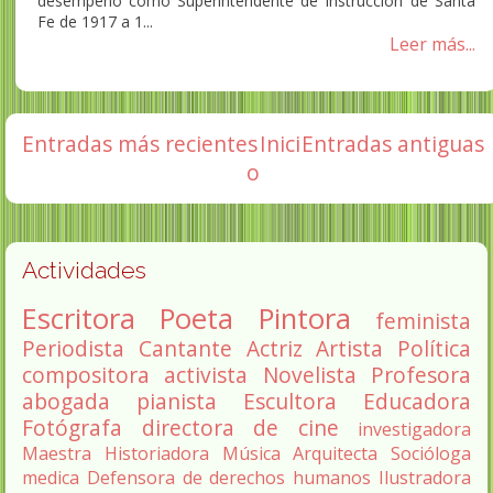
desempeñó como Superintendente de Instrucción de Santa
Fe de 1917 a 1...
Leer más...
Entradas más recientes
Inici
Entradas antiguas
o
Actividades
Escritora
Poeta
Pintora
feminista
Periodista
Cantante
Actriz
Artista
Política
compositora
activista
Novelista
Profesora
abogada
pianista
Escultora
Educadora
Fotógrafa
directora de cine
investigadora
Maestra
Historiadora
Música
Arquitecta
Socióloga
medica
Defensora de derechos humanos
Ilustradora