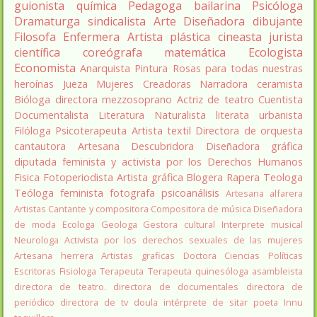
guionista
química
Pedagoga
bailarina
Psicóloga
Dramaturga
sindicalista
Arte
Diseñadora
dibujante
Filosofa
Enfermera
Artista plástica
cineasta
jurista
científica
coreógrafa
matemática
Ecologista
Economista
Anarquista
Pintura
Rosas para todas nuestras
heroínas
Jueza
Mujeres Creadoras
Narradora
ceramista
Bióloga
directora
mezzosoprano
Actriz de teatro
Cuentista
Documentalista
Literatura
Naturalista
literata
urbanista
Filóloga
Psicoterapeuta
Artista textil
Directora de orquesta
cantautora
Artesana
Descubridora
Diseñadora gráfica
diputada
feminista y activista por los Derechos Humanos
Fisica
Fotoperiodista
Artista gráfica
Blogera
Rapera
Teologa
Teóloga feminista
fotografa
psicoanálisis
Artesana alfarera
Artistas
Cantante y compositora
Compositora de música
Diseñadora
de moda
Ecologa
Geologa
Gestora cultural
Interprete musical
Neurologa
Activista por los derechos sexuales de las mujeres
Artesana herrera
Artistas graficas
Doctora Ciencias Políticas
Escritoras
Fisiologa
Terapeuta
Terapeuta quinesóloga
asambleista
directora de teatro.
directora de documentales
directora de
periódico
directora de tv
doula
intérprete de sitar
poeta Innu