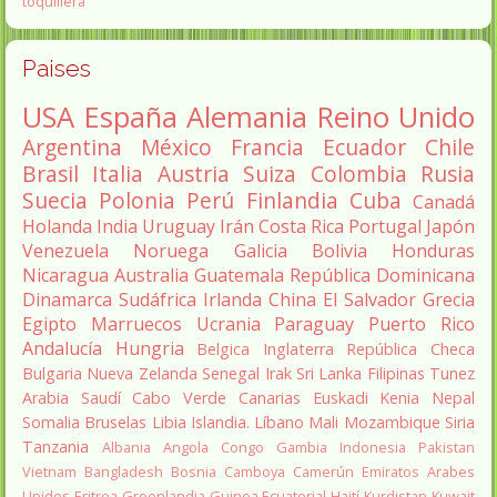
toquillera
Paises
USA
España
Alemania
Reino Unido
Argentina
México
Francia
Ecuador
Chile
Brasil
Italia
Austria
Suiza
Colombia
Rusia
Suecia
Polonia
Perú
Finlandia
Cuba
Canadá
Holanda
India
Uruguay
Irán
Costa Rica
Portugal
Japón
Venezuela
Noruega
Galicia
Bolivia
Honduras
Nicaragua
Australia
Guatemala
República Dominicana
Dinamarca
Sudáfrica
Irlanda
China
El Salvador
Grecia
Egipto
Marruecos
Ucrania
Paraguay
Puerto Rico
Andalucía
Hungria
Belgica
Inglaterra
República Checa
Bulgaria
Nueva Zelanda
Senegal
Irak
Sri Lanka
Filipinas
Tunez
Arabia Saudí
Cabo Verde
Canarias
Euskadi
Kenia
Nepal
Somalia
Bruselas
Libia
Islandia.
Líbano
Mali
Mozambique
Siria
Tanzania
Albania
Angola
Congo
Gambia
Indonesia
Pakistan
Vietnam
Bangladesh
Bosnia
Camboya
Camerún
Emiratos Arabes
Unidos
Eritrea
Groenlandia
Guinea Ecuatorial
Haití
Kurdistan
Kuwait