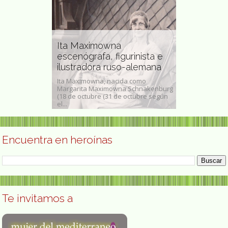
Ita Maximowna
Rosalyn Ya
escenógrafa, figurinista e
 militante
Medicina o 
ilustradora ruso-alemana
1977
Ita Maximowna, nacida como
ïa, Argelia 10 de
Margarita Maximowna Schnakenburg
Rosalyn Sussm
 abogada,
(18 de octubre (31 de octubre según
, 19 de julio de
el...
de mayo de 2011
Encuentra en heroínas
Te invitamos a