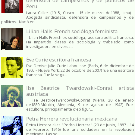
defensora de campesinos y de políticos de
Peru
Laura Caller (1915, Cusco - 15 de marzo de1988, Lima)
Abogada sindicalista, defensora de campesinos y de
políticos. Nació en...
Lilian Halls-French socióloga feminista
Lilian Halls-French es socióloga, asesora política francesa.
Ha impartido clases de sociología y trabajado como
investigadora en diversa...
Ève Curie escritora francesa
Ève Denise Julie Curie-Labouisse (París, 6 de diciembre de
1905 – Nueva York, 22 de octubre de 2007) fue una escritora
francesa. Fue la segu...
Ilse Beatrice Twardowski-Conrat artista
austriaca
Ilse BeatriceTwardowski-Conrat (Viena, 20 de enero
de1880-Múnich, Alemania, 9 de agosto de 1942) Fue
escultora, principalmente creó figur...
Petra Herrera revolucionaria mexicana
Petra Herrera alias "Pedro Herrera" (29 de Junio, 1887 - 14
de Febrero, 1916) fue una soldadera en la revolución
mexicana. Las so...