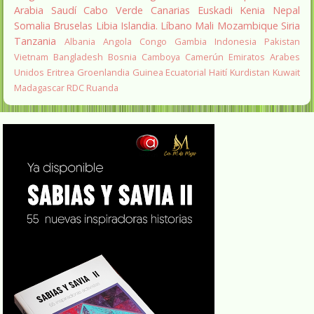
Arabia Saudí
Cabo Verde
Canarias
Euskadi
Kenia
Nepal
Somalia
Bruselas
Libia
Islandia.
Líbano
Mali
Mozambique
Siria
Tanzania
Albania
Angola
Congo
Gambia
Indonesia
Pakistan
Vietnam
Bangladesh
Bosnia
Camboya
Camerún
Emiratos Arabes
Unidos
Eritrea
Groenlandia
Guinea Ecuatorial
Haití
Kurdistan
Kuwait
Madagascar
RDC
Ruanda