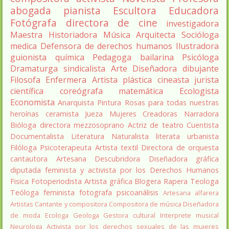
abogada
pianista
Escultora
Educadora
Fotógrafa
directora de cine
investigadora
Maestra
Historiadora
Música
Arquitecta
Socióloga
medica
Defensora de derechos humanos
Ilustradora
guionista
química
Pedagoga
bailarina
Psicóloga
Dramaturga
sindicalista
Arte
Diseñadora
dibujante
Filosofa
Enfermera
Artista plástica
cineasta
jurista
científica
coreógrafa
matemática
Ecologista
Economista
Anarquista
Pintura
Rosas para todas nuestras
heroínas
ceramista
Jueza
Mujeres Creadoras
Narradora
Bióloga
directora
mezzosoprano
Actriz de teatro
Cuentista
Documentalista
Literatura
Naturalista
literata
urbanista
Filóloga
Psicoterapeuta
Artista textil
Directora de orquesta
cantautora
Artesana
Descubridora
Diseñadora gráfica
diputada
feminista y activista por los Derechos Humanos
Fisica
Fotoperiodista
Artista gráfica
Blogera
Rapera
Teologa
Teóloga feminista
fotografa
psicoanálisis
Artesana alfarera
Artistas
Cantante y compositora
Compositora de música
Diseñadora
de moda
Ecologa
Geologa
Gestora cultural
Interprete musical
Neurologa
Activista por los derechos sexuales de las mujeres