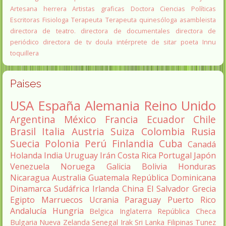
Artesana herrera
Artistas graficas
Doctora Ciencias Políticas
Escritoras
Fisiologa
Terapeuta
Terapeuta quinesóloga
asambleista
directora de teatro.
directora de documentales
directora de
periódico
directora de tv
doula
intérprete de sitar
poeta Innu
toquillera
Paises
USA
España
Alemania
Reino Unido
Argentina
México
Francia
Ecuador
Chile
Brasil
Italia
Austria
Suiza
Colombia
Rusia
Suecia
Polonia
Perú
Finlandia
Cuba
Canadá
Holanda
India
Uruguay
Irán
Costa Rica
Portugal
Japón
Venezuela
Noruega
Galicia
Bolivia
Honduras
Nicaragua
Australia
Guatemala
República Dominicana
Dinamarca
Sudáfrica
Irlanda
China
El Salvador
Grecia
Egipto
Marruecos
Ucrania
Paraguay
Puerto Rico
Andalucía
Hungria
Belgica
Inglaterra
República Checa
Bulgaria
Nueva Zelanda
Senegal
Irak
Sri Lanka
Filipinas
Tunez