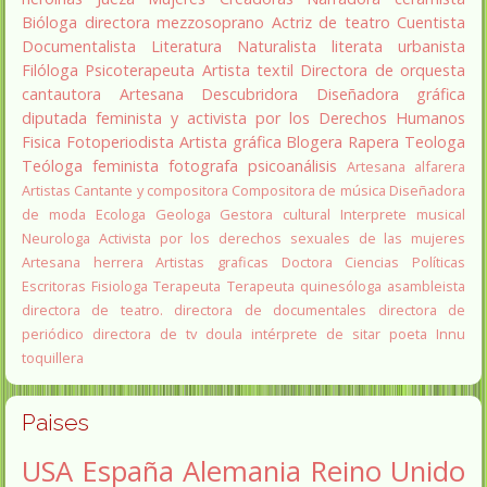
Bióloga
directora
mezzosoprano
Actriz de teatro
Cuentista
Documentalista
Literatura
Naturalista
literata
urbanista
Filóloga
Psicoterapeuta
Artista textil
Directora de orquesta
cantautora
Artesana
Descubridora
Diseñadora gráfica
diputada
feminista y activista por los Derechos Humanos
Fisica
Fotoperiodista
Artista gráfica
Blogera
Rapera
Teologa
Teóloga feminista
fotografa
psicoanálisis
Artesana alfarera
Artistas
Cantante y compositora
Compositora de música
Diseñadora
de moda
Ecologa
Geologa
Gestora cultural
Interprete musical
Neurologa
Activista por los derechos sexuales de las mujeres
Artesana herrera
Artistas graficas
Doctora Ciencias Políticas
Escritoras
Fisiologa
Terapeuta
Terapeuta quinesóloga
asambleista
directora de teatro.
directora de documentales
directora de
periódico
directora de tv
doula
intérprete de sitar
poeta Innu
toquillera
Paises
USA
España
Alemania
Reino Unido