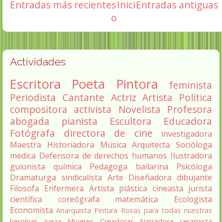
Entradas más recientes
Inici
Entradas antiguas
o
Actividades
Escritora
Poeta
Pintora
feminista
Periodista
Cantante
Actriz
Artista
Política
compositora
activista
Novelista
Profesora
abogada
pianista
Escultora
Educadora
Fotógrafa
directora de cine
investigadora
Maestra
Historiadora
Música
Arquitecta
Socióloga
medica
Defensora de derechos humanos
Ilustradora
guionista
química
Pedagoga
bailarina
Psicóloga
Dramaturga
sindicalista
Arte
Diseñadora
dibujante
Filosofa
Enfermera
Artista plástica
cineasta
jurista
científica
coreógrafa
matemática
Ecologista
Economista
Anarquista
Pintura
Rosas para todas nuestras
heroínas
Jueza
Mujeres Creadoras
Narradora
ceramista