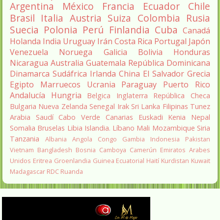
Argentina
México
Francia
Ecuador
Chile
Brasil
Italia
Austria
Suiza
Colombia
Rusia
Suecia
Polonia
Perú
Finlandia
Cuba
Canadá
Holanda
India
Uruguay
Irán
Costa Rica
Portugal
Japón
Venezuela
Noruega
Galicia
Bolivia
Honduras
Nicaragua
Australia
Guatemala
República Dominicana
Dinamarca
Sudáfrica
Irlanda
China
El Salvador
Grecia
Egipto
Marruecos
Ucrania
Paraguay
Puerto Rico
Andalucía
Hungria
Belgica
Inglaterra
República Checa
Bulgaria
Nueva Zelanda
Senegal
Irak
Sri Lanka
Filipinas
Tunez
Arabia Saudí
Cabo Verde
Canarias
Euskadi
Kenia
Nepal
Somalia
Bruselas
Libia
Islandia.
Líbano
Mali
Mozambique
Siria
Tanzania
Albania
Angola
Congo
Gambia
Indonesia
Pakistan
Vietnam
Bangladesh
Bosnia
Camboya
Camerún
Emiratos Arabes
Unidos
Eritrea
Groenlandia
Guinea Ecuatorial
Haití
Kurdistan
Kuwait
Madagascar
RDC
Ruanda