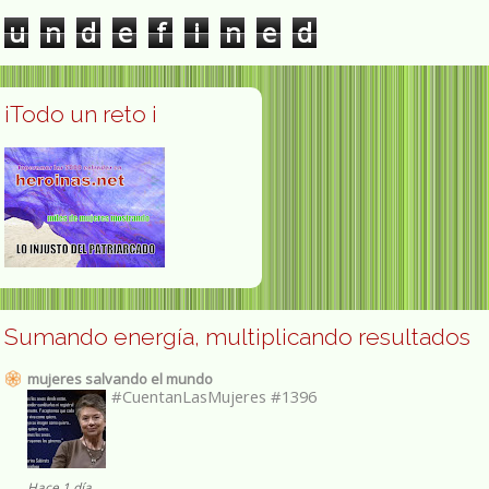
u
n
d
e
f
i
n
e
d
¡Todo un reto ¡
Sumando energía, multiplicando resultados
mujeres salvando el mundo
#CuentanLasMujeres #1396
Hace 1 día