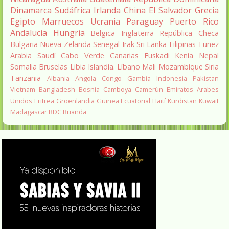
Dinamarca
Sudáfrica
Irlanda
China
El Salvador
Grecia
Egipto
Marruecos
Ucrania
Paraguay
Puerto Rico
Andalucía
Hungria
Belgica
Inglaterra
República Checa
Bulgaria
Nueva Zelanda
Senegal
Irak
Sri Lanka
Filipinas
Tunez
Arabia Saudí
Cabo Verde
Canarias
Euskadi
Kenia
Nepal
Somalia
Bruselas
Libia
Islandia.
Líbano
Mali
Mozambique
Siria
Tanzania
Albania
Angola
Congo
Gambia
Indonesia
Pakistan
Vietnam
Bangladesh
Bosnia
Camboya
Camerún
Emiratos Arabes
Unidos
Eritrea
Groenlandia
Guinea Ecuatorial
Haití
Kurdistan
Kuwait
Madagascar
RDC
Ruanda