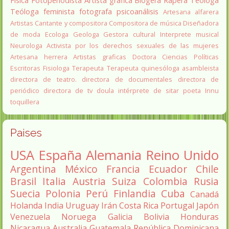
Fisica
Fotoperiodista
Artista gráfica
Blogera
Rapera
Teologa
Teóloga feminista
fotografa
psicoanálisis
Artesana alfarera
Artistas
Cantante y compositora
Compositora de música
Diseñadora
de moda
Ecologa
Geologa
Gestora cultural
Interprete musical
Neurologa
Activista por los derechos sexuales de las mujeres
Artesana herrera
Artistas graficas
Doctora Ciencias Políticas
Escritoras
Fisiologa
Terapeuta
Terapeuta quinesóloga
asambleista
directora de teatro.
directora de documentales
directora de
periódico
directora de tv
doula
intérprete de sitar
poeta Innu
toquillera
Paises
USA
España
Alemania
Reino Unido
Argentina
México
Francia
Ecuador
Chile
Brasil
Italia
Austria
Suiza
Colombia
Rusia
Suecia
Polonia
Perú
Finlandia
Cuba
Canadá
Holanda
India
Uruguay
Irán
Costa Rica
Portugal
Japón
Venezuela
Noruega
Galicia
Bolivia
Honduras
Nicaragua
Australia
Guatemala
República Dominicana