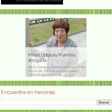
minista
Miren Ortubay Fuentes
Taty Almei
ní
abogada
madre de l
 mayo de 1944 -
Miren Ortubay Fuentes (Vitoria, 27 de
Lidia Stella M
fue una una
marzo de 1958) es una abogada y
(Belgrano, Ciu
criminóloga española,...
de junio de 1930
Encuentra en heroínas