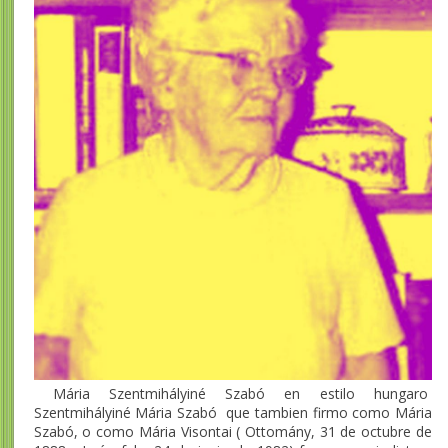
Mária Szentmihályiné Szabó en estilo hungaro
Szentmihályiné Mária Szabó que tambien firmo como Mária
Szabó, o como Mária Visontai ( Ottomány, 31 de octubre de