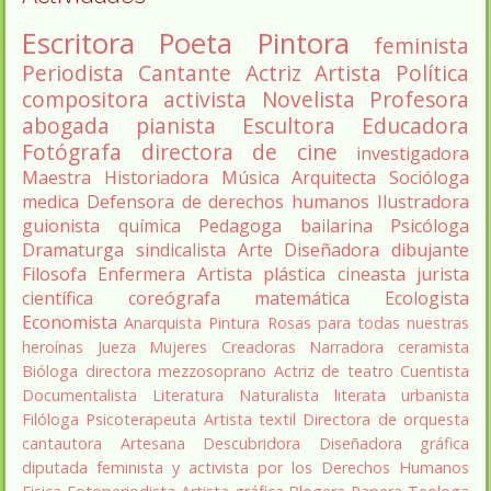
Escritora
Poeta
Pintora
feminista
Periodista
Cantante
Actriz
Artista
Política
compositora
activista
Novelista
Profesora
abogada
pianista
Escultora
Educadora
Fotógrafa
directora de cine
investigadora
Maestra
Historiadora
Música
Arquitecta
Socióloga
medica
Defensora de derechos humanos
Ilustradora
guionista
química
Pedagoga
bailarina
Psicóloga
Dramaturga
sindicalista
Arte
Diseñadora
dibujante
Filosofa
Enfermera
Artista plástica
cineasta
jurista
científica
coreógrafa
matemática
Ecologista
Economista
Anarquista
Pintura
Rosas para todas nuestras
heroínas
Jueza
Mujeres Creadoras
Narradora
ceramista
Bióloga
directora
mezzosoprano
Actriz de teatro
Cuentista
Documentalista
Literatura
Naturalista
literata
urbanista
Filóloga
Psicoterapeuta
Artista textil
Directora de orquesta
cantautora
Artesana
Descubridora
Diseñadora gráfica
diputada
feminista y activista por los Derechos Humanos