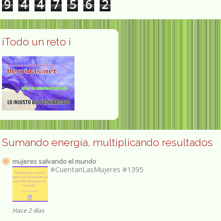
9
4
4
7
5
6
2
¡Todo un reto ¡
Sumando energía, multiplicando resultados
mujeres salvando el mundo
#CuentanLasMujeres #1395
Hace 2 días