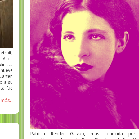
troit,
. A los
linista
 nueve
arter.
to a su
sta fue
más...
Patrícia Rehder Galvão, más conocida por 