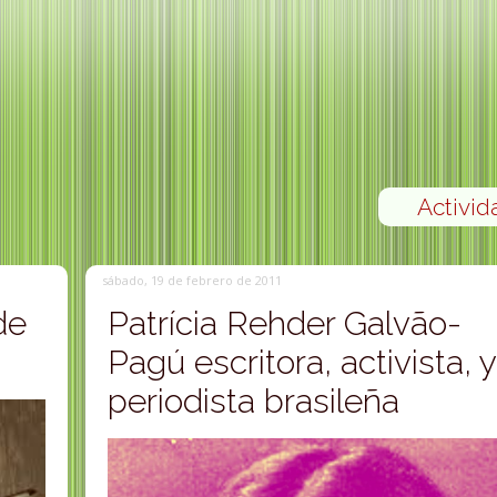
Activid
sábado, 19 de febrero de 2011
de
Patrícia Rehder Galvão-
Pagú escritora, activista, y
periodista brasileña