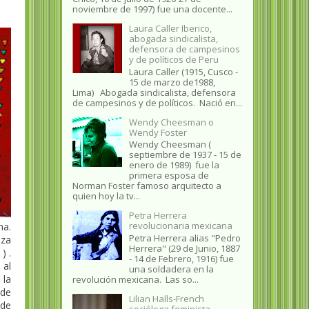
noviembre de 1997) fue una docente...
Laura Caller Iberico,
abogada sindicalista,
defensora de campesinos
y de políticos de Peru
Laura Caller (1915, Cusco -
15 de marzo de1988,
Lima) Abogada sindicalista, defensora
de campesinos y de políticos. Nació en...
Wendy Cheesman o
Wendy Foster
Wendy Cheesman (
septiembre de 1937 - 15 de
enero de 1989) fue la
primera esposa de
Norman Foster famoso arquitecto a
quien hoy la tv...
Petra Herrera
revolucionaria mexicana
a.
Petra Herrera alias "Pedro
eza
Herrera" (29 de Junio, 1887
) .
- 14 de Febrero, 1916) fue
 al
una soldadera en la
la
revolución mexicana. Las so...
 de
Lilian Halls-French
 de
socióloga feminista