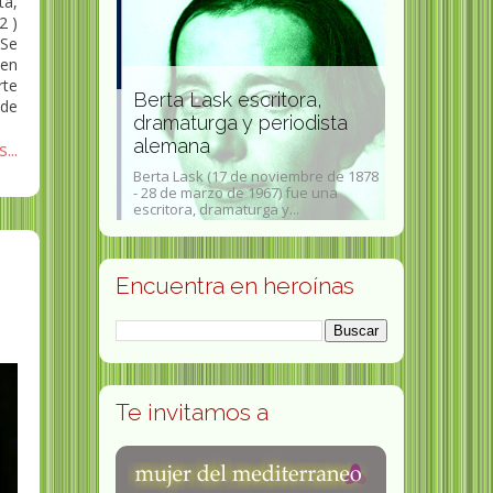
ta,
2 )
 Se
 en
rte
Berta Lask escritora,
 de
y-Rathenau
dramaturga y periodista
mana
alemana
Maria del 
...
nau (3 de junio
Berta Lask (17 de noviembre de 1878
Maria del Mar
 15 de noviembre
- 28 de marzo de 1967) fue una
(Palma de Mall
..
escritora, dramaturga y...
1947) es una ca
Encuentra en heroínas
Te invitamos a