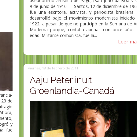
pseudónimo artístico de Pagu, (São João da Boa Vis
9 de junio de 1910 — Santos, 12 de diciembre de 196
-
fue una escritora, activista, y periodista brasileña.
desarrollló bajo el movimiento modernista iniciado
Eva Giberti psicóloga,
1922, a pesar de que no participó en la Semana de A
psicoanalista, asistente
Moderna porque, contaba apenas con once años
social, y profesora
Josephine Lev
edad. Militante comunista, fue la...
universitaria argentina
sufragista ale
Leer más
Eva Giberti (Buenos Aires, 21 de
Josephine Levy-Rathe
mayo de 1929-Buenos Aires-14 de
de 1877 en Berlín, -
diciembre de 2025)) es...
de 1921 ibid) fue una.
viernes, 18 de febrero de 2011
Aaju Peter inuit
Groenlandia-Canadá
rancia-
l 23 de
fragio
Ahora,
iento,
ogró y
na fue