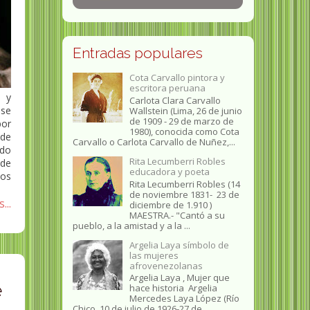
Entradas populares
Cota Carvallo pintora y
escritora peruana
 y
Carlota Clara Carvallo
 se
Wallstein (Lima, 26 de junio
de 1909 - 29 de marzo de
por
1980), conocida como Cota
 de
Carvallo o Carlota Carvallo de Nuñez,...
ndo
Rita Lecumberri Robles
 de
educadora y poeta
los
Rita Lecumberri Robles (14
de noviembre 1831- 23 de
...
diciembre de 1.910 )
MAESTRA.- "Cantó a su
pueblo, a la amistad y a la ...
Argelia Laya símbolo de
las mujeres
afrovenezolanas
Argelia Laya , Mujer que
e
hace historia Argelia
Mercedes Laya López (Río
Chico, 10 de julio de 1926-27 de