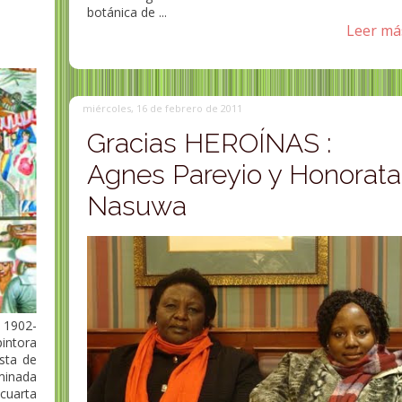
botánica de ...
Leer más
miércoles, 16 de febrero de 2011
Gracias HEROÍNAS :
Agnes Pareyio y Honorata
Nasuwa
 1902-
intora
ista de
inada
 cuarta