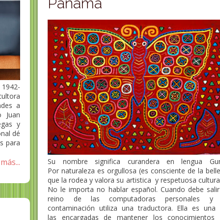
Panama
1942-
ultora
ndes a
o Juan
egas y
nal dé
s para
más...
Su nombre significa curandera en lengua Gun
Por naturaleza es orgullosa (es consciente de la bell
que la rodea y valora su artistica y respetuosa cultura 
No le importa no hablar español. Cuando debe salir
reino de las computadoras personales y 
contaminación utiliza una traductora. Ella es una
las encargadas de mantener los conocimientos