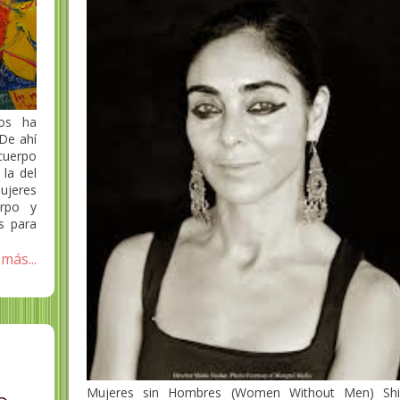
os ha
 De ahí
cuerpo
la del
ujeres
rpo y
s para
más...
Mujeres sin Hombres (Women Without Men) Shir