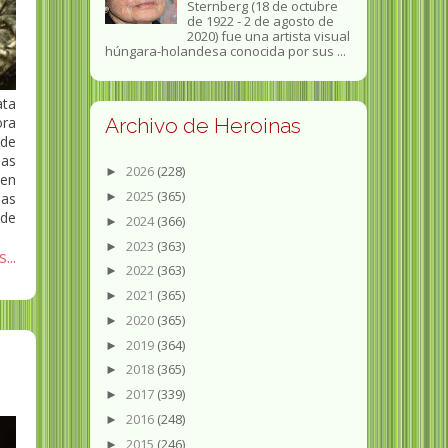
Sternberg (18 de octubre
de 1922 - 2 de agosto de
2020) fue una artista visual
húngara-holandesa conocida por sus ...
ata
ora
Archivo de Heroinas
 de
ias
2026
(228)
►
 en
2025
(365)
►
mas
 de
2024
(366)
►
2023
(363)
►
...
2022
(363)
►
2021
(365)
►
2020
(365)
►
2019
(364)
►
2018
(365)
►
2017
(339)
►
2016
(248)
►
2015
(246)
►