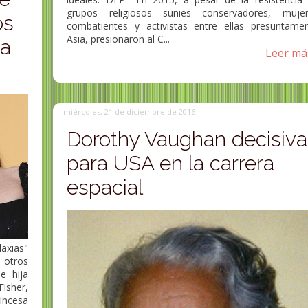
grupos religiosos sunies conservadores, muje
os
combatientes y activistas entre ellas presuntame
Asia, presionaron al C...
ra
Leer más
Pura Vázquez poeta
Haleh Afshar fe
itora
gallega
musulmana e ir
es, 22 de
Carmen Pura Vázquez Iglesias
Haleh Afshar, ( 21 
miércoles, 21 de diciembre de 2016
ora
(Orense, 31 de marzo de 1918 - id.,
- 12 de mayo de 202
mbre...
25 de julio de 2006) fue una...
profesora...
Dorothy Vaughan decisiva
para USA en la carrera
espacial
laxias"
 otros
e hija
isher,
incesa