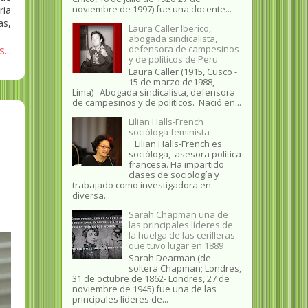
noviembre de 1997) fue una docente...
ria
as,
Laura Caller Iberico,
abogada sindicalista,
...
defensora de campesinos
y de políticos de Peru
Laura Caller (1915, Cusco -
15 de marzo de1988,
Lima) Abogada sindicalista, defensora
de campesinos y de políticos. Nació en...
Lilian Halls-French
socióloga feminista
Lilian Halls-French es
socióloga, asesora política
francesa. Ha impartido
clases de sociología y
trabajado como investigadora en
diversa...
Sarah Chapman una de
las principales líderes de
la huelga de las cerilleras
que tuvo lugar en 1889
Sarah Dearman (de
soltera Chapman; Londres,
31 de octubre de 1862​- Londres, 27 de
noviembre de 1945)​ fue una de las
principales líderes de...