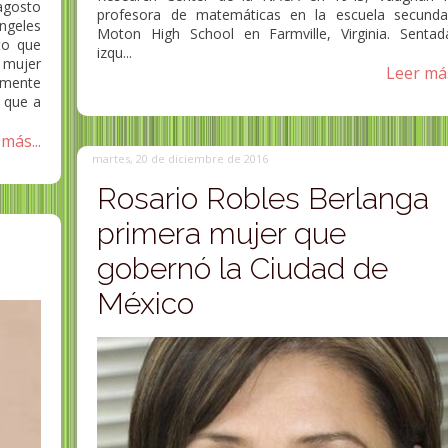
agosto
profesora de matemáticas en la escuela secunda
ngeles
Moton High School en Farmville, Virginia. Sentad
to que
izqu...
 mujer
Leer más
lmente
 que a
más...
martes, 20 de diciembre de 2016
Rosario Robles Berlanga
primera mujer que
gobernó la Ciudad de
México