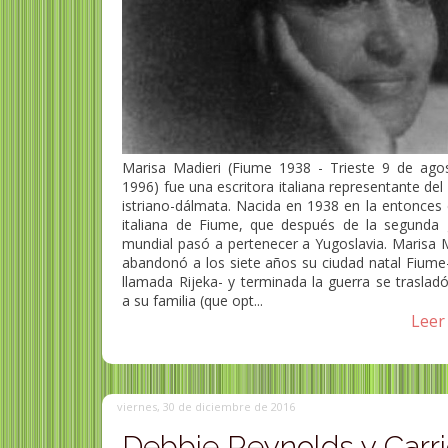
Marisa Madieri (Fiume 1938 - Trieste 9 de ago
1996) fue una escritora italiana representante de
istriano-dálmata. Nacida en 1938 en la entonces 
italiana de Fiume, que después de la segunda 
mundial pasó a pertenecer a Yugoslavia. Marisa M
abandonó a los siete años su ciudad natal Fiume
llamada Rijeka- y terminada la guerra se traslad
a su familia (que opt...
Leer 
viernes, 30 de diciembre de 2016
Debbie Reynolds y Carr