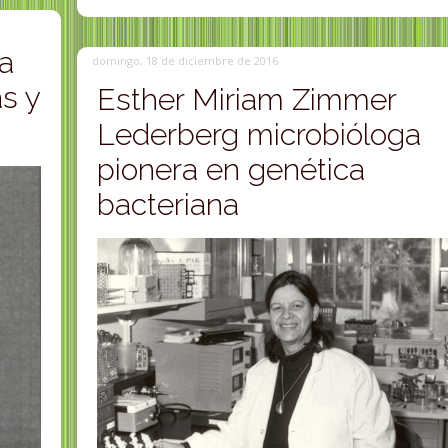
na
domingo, 18 de diciembre de 2016
as y
Esther Miriam Zimmer
Lederberg microbióloga
pionera en genética
bacteriana