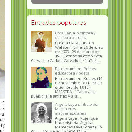
Entradas populares
Cota Carvallo pintora y
escritora peruana
Carlota Clara Carvallo
Wallstein (Lima, 26 de junio
de 1909 - 29 de marzo de
1980), conocida como Cota
Carvallo o Carlota Carvallo de Nuñez,...
Rita Lecumberri Robles
educadora y poeta
Rita Lecumberri Robles (14
de noviembre 1831- 23 de
diciembre de 1.910 )
MAESTRA.- "Cantó a su
pueblo, a la amistad y a la ...
910
Argelia Laya símbolo de
ca
las mujeres
afrovenezolanas
al
Argelia Laya , Mujer que
que
hace historia Argelia
ley
Mercedes Laya López (Río
fue
Chico, 10 de julio de 1926-27 de