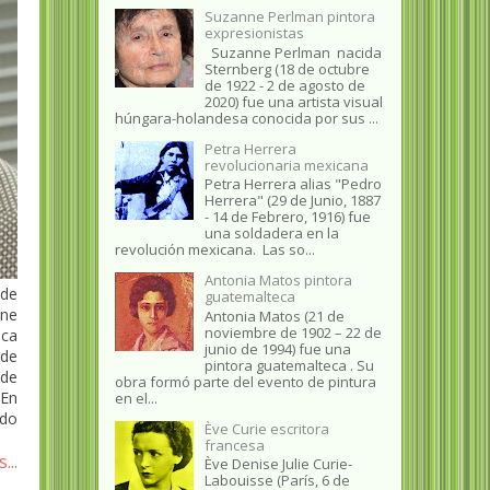
Suzanne Perlman pintora
expresionistas
Suzanne Perlman nacida
Sternberg (18 de octubre
de 1922 - 2 de agosto de
2020) fue una artista visual
húngara-holandesa conocida por sus ...
Petra Herrera
revolucionaria mexicana
Petra Herrera alias "Pedro
Herrera" (29 de Junio, 1887
- 14 de Febrero, 1916) fue
una soldadera en la
revolución mexicana. Las so...
Antonia Matos pintora
 de
guatemalteca
ene
Antonia Matos (21 de
noviembre de 1902 – 22 de
ica
junio de 1994) fue una
 de
pintora guatemalteca . Su
 de
obra formó parte del evento de pintura
 En
en el...
ido
Ève Curie escritora
francesa
...
Ève Denise Julie Curie-
Labouisse (París, 6 de