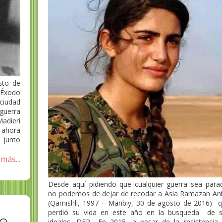
sto de
l Éxodo
ciudad
guerra
adieri
-ahora
ó junto
más...
Desde aquí pidiendo que cualquier guerra sea para
no podemos de dejar de recodar a Asia Ramazan An
(Qamishli, 1997 – Manbiy, 30 de agosto de 2016) 
perdió su vida en este año en la busqueda de 
ie
ideales. DEP En 2015, a pesar de la resistencia