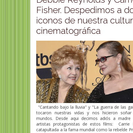
Fisher. Despedimos a d
iconos de nuestra cultu
Lilo Herrmann, activista de
cinematográfica
la resistencia frente a los
nazis
Ana María Shua escr
Liselotte Herrmann, llamada "Lilo",
Ana María Shua (Buenos Air
(23 de junio de 1909 - 20 de junio de
abril de 1951) es una escrit
1938, ejecutada )...
argentina. Su verdadero no
"Cantando bajo la lluvia" y "La guerra de las ga
tocaron nuestras vidas y nos hicieron soñar
mundos. Desde aqui decimos adiós a madre 
artistas protagonistas de estos films: Carrie F
catapultada a la fama mundial como la rebelde Pr