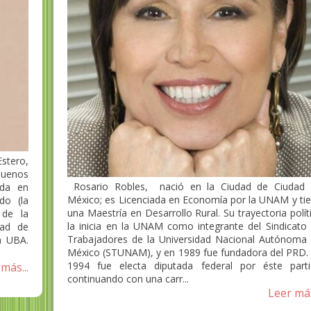
stero,
Buenos
​ Rosario Robles, nació en la Ciudad de Ciudad
ada en
México; es Licenciada en Economía por la UNAM y ti
do (la
una Maestría en Desarrollo Rural. Su trayectoria polít
 de la
la inicia en la UNAM como integrante del Sindicato
tad de
Trabajadores de la Universidad Nacional Autónoma
la UBA.
México (STUNAM), y en 1989 fue fundadora del PRD.
1994 fue electa diputada federal por éste part
más...
continuando con una carr...
Leer más