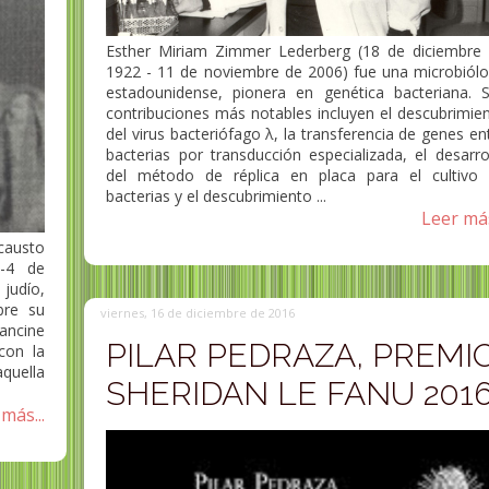
Esther Miriam Zimmer Lederberg (18 de diciembre
1922 - 11 de noviembre de 2006) fue una microbiól
estadounidense, pionera en genética bacteriana. 
contribuciones más notables incluyen el descubrimie
del virus bacteriófago λ, la transferencia de genes en
bacterias por transducción especializada, el desarro
del método de réplica en placa para el cultivo
bacterias y el descubrimiento ...
Leer más
causto
3-4 de
judío,
bre su
viernes, 16 de diciembre de 2016
ancine
PILAR PEDRAZA, PREMI
con la
quella
SHERIDAN LE FANU 201
más...