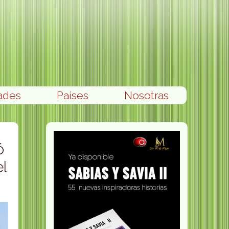
ades
Paises
Nosotras
ó
l