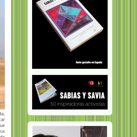
da,
tar
que
sus
 de