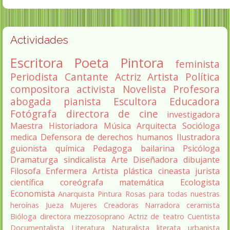
Actividades
Escritora
Poeta
Pintora
feminista
Periodista
Cantante
Actriz
Artista
Política
compositora
activista
Novelista
Profesora
abogada
pianista
Escultora
Educadora
Fotógrafa
directora de cine
investigadora
Maestra
Historiadora
Música
Arquitecta
Socióloga
medica
Defensora de derechos humanos
Ilustradora
guionista
química
Pedagoga
bailarina
Psicóloga
Dramaturga
sindicalista
Arte
Diseñadora
dibujante
Filosofa
Enfermera
Artista plástica
cineasta
jurista
científica
coreógrafa
matemática
Ecologista
Economista
Anarquista
Pintura
Rosas para todas nuestras
heroínas
Jueza
Mujeres Creadoras
Narradora
ceramista
Bióloga
directora
mezzosoprano
Actriz de teatro
Cuentista
Documentalista
Literatura
Naturalista
literata
urbanista