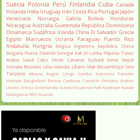
Suecia
Polonia
Perú
Finlandia
Cuba
Canadá
Holanda
India
Uruguay
Irán
Costa Rica
Portugal
Japón
Venezuela
Noruega
Galicia
Bolivia
Honduras
Nicaragua
Australia
Guatemala
República Dominicana
Dinamarca
Sudáfrica
Irlanda
China
El Salvador
Grecia
Egipto
Marruecos
Ucrania
Paraguay
Puerto Rico
Andalucía
Hungria
Belgica
Inglaterra
República Checa
Bulgaria
Nueva Zelanda
Senegal
Irak
Sri Lanka
Filipinas
Tunez
Arabia Saudí
Cabo Verde
Canarias
Euskadi
Kenia
Nepal
Somalia
Bruselas
Libia
Islandia.
Líbano
Mali
Mozambique
Siria
Tanzania
Albania
Angola
Congo
Gambia
Indonesia
Pakistan
Vietnam
Bangladesh
Bosnia
Camboya
Camerún
Emiratos Arabes
Unidos
Eritrea
Groenlandia
Guinea Ecuatorial
Haití
Kurdistan
Kuwait
Madagascar
RDC
Ruanda