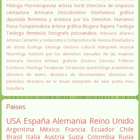
Filóloga
Psicoterapeuta
Artista textil
Directora de orquesta
cantautora
Artesana
Descubridora
Diseñadora gráfica
diputada
feminista y activista por los Derechos Humanos
Fisica
Fotoperiodista
Artista gráfica
Blogera
Rapera
Teologa
Teóloga feminista
fotografa
psicoanálisis
Artesana alfarera
Artistas
Cantante y compositora
Compositora de música
Diseñadora
de moda
Ecologa
Geologa
Gestora cultural
Interprete musical
Neurologa
Activista por los derechos sexuales de las mujeres
Artesana herrera
Artistas graficas
Doctora Ciencias Políticas
Escritoras
Fisiologa
Terapeuta
Terapeuta quinesóloga
asambleista
directora de teatro.
directora de documentales
directora de
periódico
directora de tv
doula
intérprete de sitar
poeta Innu
toquillera
Paises
USA
España
Alemania
Reino Unido
Argentina
México
Francia
Ecuador
Chile
Brasil
Italia
Austria
Suiza
Colombia
Rusia