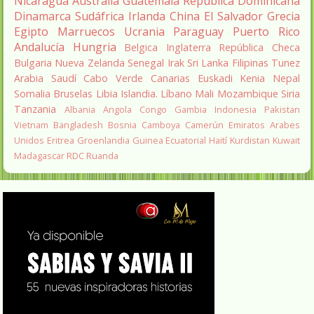
Nicaragua
Australia
Guatemala
República Dominicana
Dinamarca
Sudáfrica
Irlanda
China
El Salvador
Grecia
Egipto
Marruecos
Ucrania
Paraguay
Puerto Rico
Andalucía
Hungria
Belgica
Inglaterra
República Checa
Bulgaria
Nueva Zelanda
Senegal
Irak
Sri Lanka
Filipinas
Tunez
Arabia Saudí
Cabo Verde
Canarias
Euskadi
Kenia
Nepal
Somalia
Bruselas
Libia
Islandia.
Líbano
Mali
Mozambique
Siria
Tanzania
Albania
Angola
Congo
Gambia
Indonesia
Pakistan
Vietnam
Bangladesh
Bosnia
Camboya
Camerún
Emiratos Arabes
Unidos
Eritrea
Groenlandia
Guinea Ecuatorial
Haití
Kurdistan
Kuwait
Madagascar
RDC
Ruanda