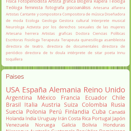
Fisica
Fotoperiodista
Artista gráfica
Blogera
Rapera
Teologa
Teóloga feminista
fotografa
psicoanálisis
Artesana alfarera
Artistas
Cantante y compositora
Compositora de música
Diseñadora
de moda
Ecologa
Geologa
Gestora cultural
Interprete musical
Neurologa
Activista por los derechos sexuales de las mujeres
Artesana herrera
Artistas graficas
Doctora Ciencias Políticas
Escritoras
Fisiologa
Terapeuta
Terapeuta quinesóloga
asambleista
directora de teatro.
directora de documentales
directora de
periódico
directora de tv
doula
intérprete de sitar
poeta Innu
toquillera
Paises
USA
España
Alemania
Reino Unido
Argentina
México
Francia
Ecuador
Chile
Brasil
Italia
Austria
Suiza
Colombia
Rusia
Suecia
Polonia
Perú
Finlandia
Cuba
Canadá
Holanda
India
Uruguay
Irán
Costa Rica
Portugal
Japón
Venezuela
Noruega
Galicia
Bolivia
Honduras