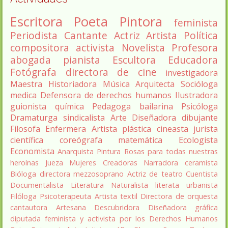
Escritora
Poeta
Pintora
feminista
Periodista
Cantante
Actriz
Artista
Política
compositora
activista
Novelista
Profesora
abogada
pianista
Escultora
Educadora
Fotógrafa
directora de cine
investigadora
Maestra
Historiadora
Música
Arquitecta
Socióloga
medica
Defensora de derechos humanos
Ilustradora
guionista
química
Pedagoga
bailarina
Psicóloga
Dramaturga
sindicalista
Arte
Diseñadora
dibujante
Filosofa
Enfermera
Artista plástica
cineasta
jurista
científica
coreógrafa
matemática
Ecologista
Economista
Anarquista
Pintura
Rosas para todas nuestras
heroínas
Jueza
Mujeres Creadoras
Narradora
ceramista
Bióloga
directora
mezzosoprano
Actriz de teatro
Cuentista
Documentalista
Literatura
Naturalista
literata
urbanista
Filóloga
Psicoterapeuta
Artista textil
Directora de orquesta
cantautora
Artesana
Descubridora
Diseñadora gráfica
diputada
feminista y activista por los Derechos Humanos