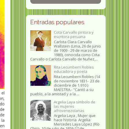
Entradas populares
Cota Carvallo pintora y
escritora peruana
Carlota Clara Carvallo
Wallstein (Lima, 26 de junio
de 1909 - 29 de marzo de
1980), conocida como Cota
Carvallo o Carlota Carvallo de Nuñez,...
Rita Lecumberri Robles
educadora y poeta
Rita Lecumberri Robles (14
de noviembre 1831- 23 de
diciembre de 1.910 )
MAESTRA.- "Cantó a su
 el
pueblo, a la amistad y a la ...
on,
Argelia Laya símbolo de
ido
las mujeres
 de
afrovenezolanas
 de
Argelia Laya , Mujer que
hace historia Argelia
 la
Mercedes Laya López (Río
 en
Chico, 10 de julio de 1926-27 de