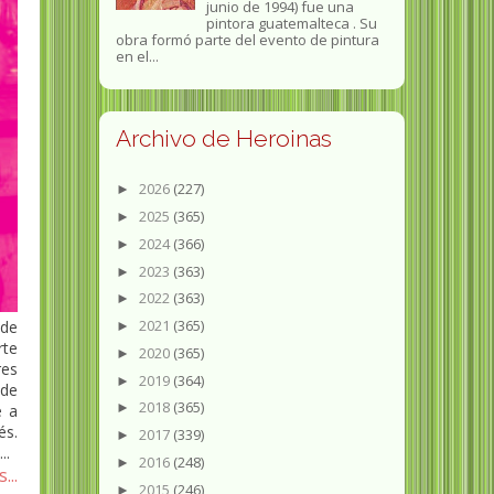
junio de 1994) fue una
pintora guatemalteca . Su
obra formó parte del evento de pintura
en el...
Archivo de Heroinas
2026
(227)
►
2025
(365)
►
2024
(366)
►
2023
(363)
►
2022
(363)
►
2021
(365)
 de
►
rte
2020
(365)
►
res
2019
(364)
►
 de
2018
(365)
►
e a
és.
2017
(339)
►
..
2016
(248)
►
...
2015
(246)
►