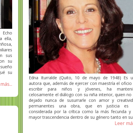
 Echo
 ella,
iñosa,
liares
n sus
con su
 sueño
gué su
Edna Iturralde (Quito, 10 de mayo de 1948) Es 
autora que, además de ejercer con maestría el oficio
más...
escribir para niños y jóvenes, ha manteni
celosamente el diálogo con su niña interior, quien no
dejado nunca de susurrarle con amor y creativi
permanentes una obra, que en justicia es 
considerada por la crítica como la más fecunda y
mayor trascendencia dentro de su género tanto en su.
Leer más