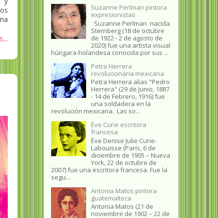
 y
Suzanne Perlman pintora
los
expresionistas
ima
Suzanne Perlman nacida
Sternberg (18 de octubre
...
de 1922 - 2 de agosto de
2020) fue una artista visual
húngara-holandesa conocida por sus ...
Petra Herrera
revolucionaria mexicana
Petra Herrera alias "Pedro
Herrera" (29 de Junio, 1887
- 14 de Febrero, 1916) fue
una soldadera en la
revolución mexicana. Las so...
Ève Curie escritora
francesa
Ève Denise Julie Curie-
Labouisse (París, 6 de
diciembre de 1905 – Nueva
York, 22 de octubre de
2007) fue una escritora francesa. Fue la
segu...
Antonia Matos pintora
guatemalteca
Antonia Matos (21 de
noviembre de 1902 – 22 de