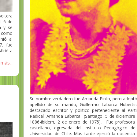
oltera
l 6 de
a y se
ó como
nió al
7, fue
firió a
más...
Su nombre verdadero fue Amanda Pinto, pero adoptó
apellido de su marido, Guillermo Labarca Huberts
destacado escritor y político perteneciente al Part
Radical. Amanda Labarca (Santiago, 5 de diciembre
1886-ibídem, 2 de enero de 1975), Fue profesora
castellano, egresada del Instituto Pedagógico de
Universidad de Chile. Más tarde ejerció la docencia