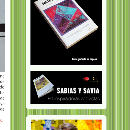
una
 de
do
 ha
dad
ya
 de
..
...