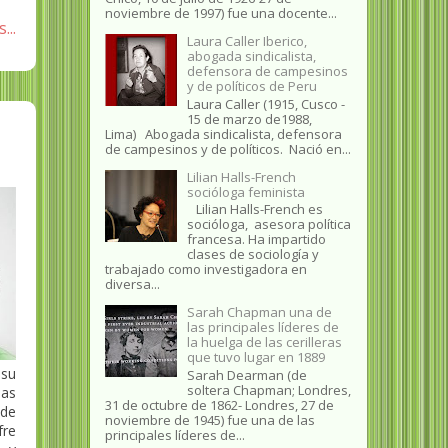
noviembre de 1997) fue una docente...
...
Laura Caller Iberico,
abogada sindicalista,
defensora de campesinos
y de políticos de Peru
Laura Caller (1915, Cusco -
15 de marzo de1988,
Lima) Abogada sindicalista, defensora
de campesinos y de políticos. Nació en...
Lilian Halls-French
socióloga feminista
Lilian Halls-French es
socióloga, asesora política
francesa. Ha impartido
clases de sociología y
trabajado como investigadora en
diversa...
Sarah Chapman una de
las principales líderes de
la huelga de las cerilleras
que tuvo lugar en 1889
 su
Sarah Dearman (de
soltera Chapman; Londres,
las
31 de octubre de 1862​- Londres, 27 de
 de
noviembre de 1945)​ fue una de las
fre
principales líderes de...