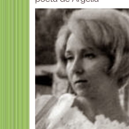
Susan Sutherland 
pedagoga, psicól
psicoanalista britá
Susan Sutherland Fairhur
(Bromley Cross, cerca de
Lancashire, 24 de mayo d