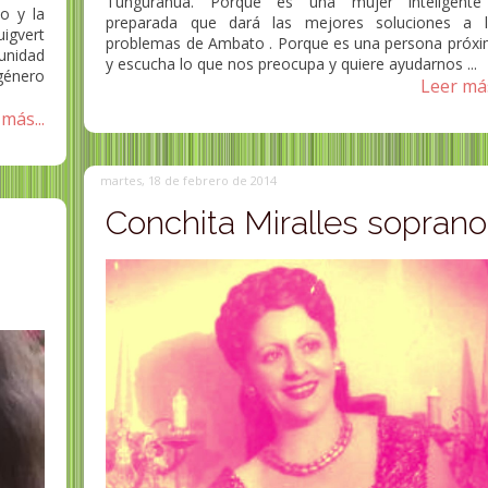
Tungurahua. Porque es una mujer inteligente
o y la
preparada que dará las mejores soluciones a 
igvert
problemas de Ambato . Porque es una persona próx
unidad
y escucha lo que nos preocupa y quiere ayudarnos ...
 género
Leer más
más...
martes, 18 de febrero de 2014
Conchita Miralles soprano