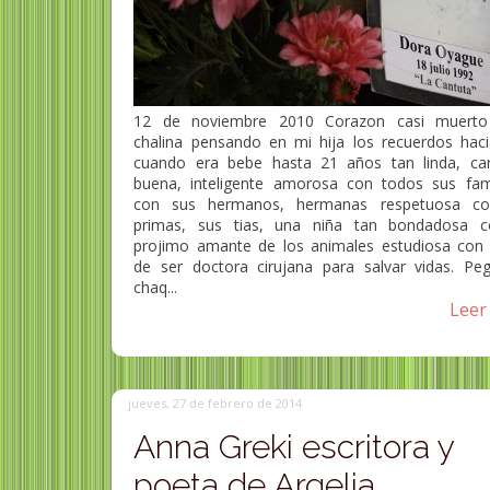
12 de noviembre 2010 Corazon casi muerto
chalina pensando en mi hija los recuerdos hacia
cuando era bebe hasta 21 años tan linda, car
buena, inteligente amorosa con todos sus fami
con sus hermanos, hermanas respetuosa co
primas, sus tias, una niña tan bondadosa 
projimo amante de los animales estudiosa con
de ser doctora cirujana para salvar vidas. Pe
chaq...
Leer 
jueves, 27 de febrero de 2014
Anna Greki escritora y
poeta de Argelia