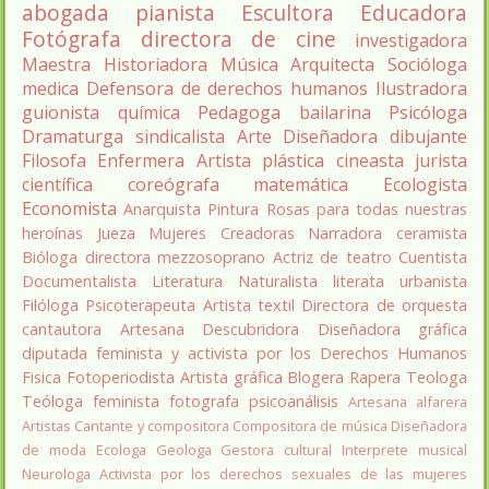
abogada
pianista
Escultora
Educadora
Fotógrafa
directora de cine
investigadora
Maestra
Historiadora
Música
Arquitecta
Socióloga
medica
Defensora de derechos humanos
Ilustradora
guionista
química
Pedagoga
bailarina
Psicóloga
Dramaturga
sindicalista
Arte
Diseñadora
dibujante
Filosofa
Enfermera
Artista plástica
cineasta
jurista
científica
coreógrafa
matemática
Ecologista
Economista
Anarquista
Pintura
Rosas para todas nuestras
heroínas
Jueza
Mujeres Creadoras
Narradora
ceramista
Bióloga
directora
mezzosoprano
Actriz de teatro
Cuentista
Documentalista
Literatura
Naturalista
literata
urbanista
Filóloga
Psicoterapeuta
Artista textil
Directora de orquesta
cantautora
Artesana
Descubridora
Diseñadora gráfica
diputada
feminista y activista por los Derechos Humanos
Fisica
Fotoperiodista
Artista gráfica
Blogera
Rapera
Teologa
Teóloga feminista
fotografa
psicoanálisis
Artesana alfarera
Artistas
Cantante y compositora
Compositora de música
Diseñadora
de moda
Ecologa
Geologa
Gestora cultural
Interprete musical
Neurologa
Activista por los derechos sexuales de las mujeres