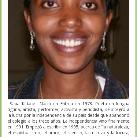
Saba Kidane Nació en Eritrea en 1978. Poeta en lengua
tigriña, artista, performer, activista y periodista, se integró a
la lucha por la independencia de su país desde que abandonó
el colegio a los trece años. La independencia vino finalmente
en 1991. Empezó a escribir en 1995, acerca de “la naturaleza,
el espiritualismo, el amor, el silencio, la tristeza y la locura;