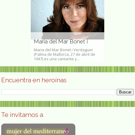
Te esperam
junio) en la
de Madrid 
eriodista
Maria del Mar Bonet ¡
Caseta 337
de Oliver y
Maria del Mar Bonet i Verdaguer
En este segund
de noviembre de
(Palma de Mallorca, 27 de abril de
SAVIA seguimo
o...
1947) es una cantante y...
comprometidas a
Encuentra en heroínas
Te invitamos a