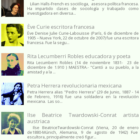
Lilian Halls-French es socióloga, asesora política francesa.
Ha impartido clases de sociología y trabajado como
investigadora en diversa...
Ève Curie escritora francesa
Ève Denise Julie Curie-Labouisse (París, 6 de diciembre de
1905 – Nueva York, 22 de octubre de 2007) fue una escritora
francesa. Fue la segu...
Rita Lecumberri Robles educadora y poeta
Rita Lecumberri Robles (14 de noviembre 1831- 23 de
diciembre de 1.910 ) MAESTRA.- "Cantó a su pueblo, a la
amistad y a la ...
Petra Herrera revolucionaria mexicana
Petra Herrera alias "Pedro Herrera" (29 de Junio, 1887 - 14
de Febrero, 1916) fue una soldadera en la revolución
mexicana. Las so...
Ilse Beatrice Twardowski-Conrat artista
austriaca
Ilse BeatriceTwardowski-Conrat (Viena, 20 de enero
de1880-Múnich, Alemania, 9 de agosto de 1942) Fue
escultora, principalmente creó figur...