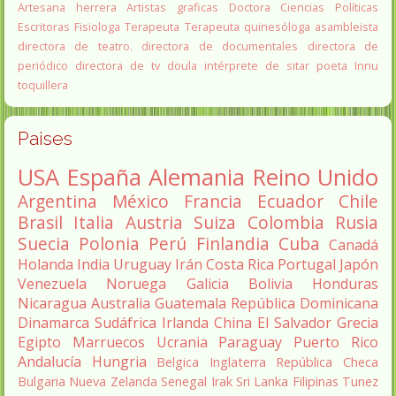
Artesana herrera
Artistas graficas
Doctora Ciencias Políticas
Escritoras
Fisiologa
Terapeuta
Terapeuta quinesóloga
asambleista
directora de teatro.
directora de documentales
directora de
periódico
directora de tv
doula
intérprete de sitar
poeta Innu
toquillera
Paises
USA
España
Alemania
Reino Unido
Argentina
México
Francia
Ecuador
Chile
Brasil
Italia
Austria
Suiza
Colombia
Rusia
Suecia
Polonia
Perú
Finlandia
Cuba
Canadá
Holanda
India
Uruguay
Irán
Costa Rica
Portugal
Japón
Venezuela
Noruega
Galicia
Bolivia
Honduras
Nicaragua
Australia
Guatemala
República Dominicana
Dinamarca
Sudáfrica
Irlanda
China
El Salvador
Grecia
Egipto
Marruecos
Ucrania
Paraguay
Puerto Rico
Andalucía
Hungria
Belgica
Inglaterra
República Checa
Bulgaria
Nueva Zelanda
Senegal
Irak
Sri Lanka
Filipinas
Tunez