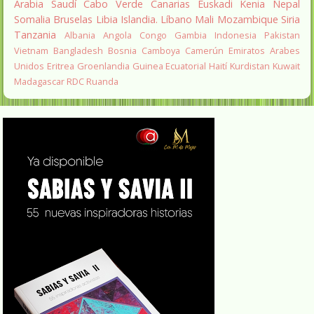
Arabia Saudí
Cabo Verde
Canarias
Euskadi
Kenia
Nepal
Somalia
Bruselas
Libia
Islandia.
Líbano
Mali
Mozambique
Siria
Tanzania
Albania
Angola
Congo
Gambia
Indonesia
Pakistan
Vietnam
Bangladesh
Bosnia
Camboya
Camerún
Emiratos Arabes
Unidos
Eritrea
Groenlandia
Guinea Ecuatorial
Haití
Kurdistan
Kuwait
Madagascar
RDC
Ruanda