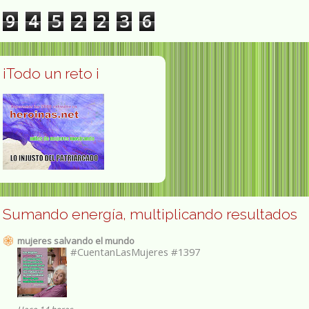
9
4
5
2
2
3
6
¡Todo un reto ¡
Sumando energía, multiplicando resultados
mujeres salvando el mundo
#CuentanLasMujeres #1397
Hace 14 horas