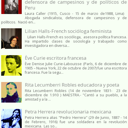
defensora de campesinos y de políticos de
Peru
Laura Caller (1915, Cusco - 15 de marzo de1988, Lima)
Abogada sindicalista, defensora de campesinos y de
políticos. Nació en...
Lilian Halls-French socióloga feminista
Lilian Halls-French es socióloga, asesora política francesa.
Ha impartido clases de sociología y trabajado como
investigadora en diversa...
Ève Curie escritora francesa
Ève Denise Julie Curie-Labouisse (París, 6 de diciembre de
1905 – Nueva York, 22 de octubre de 2007) fue una escritora
francesa. Fue la segu...
Rita Lecumberri Robles educadora y poeta
Rita Lecumberri Robles (14 de noviembre 1831- 23 de
diciembre de 1.910 ) MAESTRA.- "Cantó a su pueblo, a la
amistad y a la ...
Petra Herrera revolucionaria mexicana
Petra Herrera alias "Pedro Herrera" (29 de Junio, 1887 - 14
de Febrero, 1916) fue una soldadera en la revolución
mexicana. Las so...