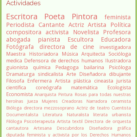
Actividades
Escritora
Poeta
Pintora
feminista
Periodista
Cantante
Actriz
Artista
Política
compositora
activista
Novelista
Profesora
abogada
pianista
Escultora
Educadora
Fotógrafa
directora de cine
investigadora
Maestra
Historiadora
Música
Arquitecta
Socióloga
medica
Defensora de derechos humanos
Ilustradora
guionista
química
Pedagoga
bailarina
Psicóloga
Dramaturga
sindicalista
Arte
Diseñadora
dibujante
Filosofa
Enfermera
Artista plástica
cineasta
jurista
científica
coreógrafa
matemática
Ecologista
Economista
Anarquista
Pintura
Rosas para todas nuestras
heroínas
Jueza
Mujeres Creadoras
Narradora
ceramista
Bióloga
directora
mezzosoprano
Actriz de teatro
Cuentista
Documentalista
Literatura
Naturalista
literata
urbanista
Filóloga
Psicoterapeuta
Artista textil
Directora de orquesta
cantautora
Artesana
Descubridora
Diseñadora gráfica
diputada
feminista y activista por los Derechos Humanos