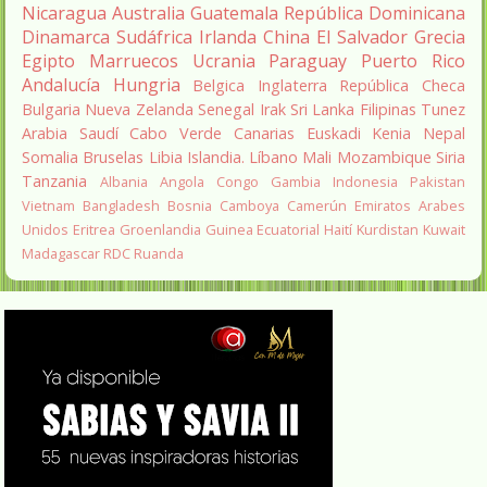
Nicaragua
Australia
Guatemala
República Dominicana
Dinamarca
Sudáfrica
Irlanda
China
El Salvador
Grecia
Egipto
Marruecos
Ucrania
Paraguay
Puerto Rico
Andalucía
Hungria
Belgica
Inglaterra
República Checa
Bulgaria
Nueva Zelanda
Senegal
Irak
Sri Lanka
Filipinas
Tunez
Arabia Saudí
Cabo Verde
Canarias
Euskadi
Kenia
Nepal
Somalia
Bruselas
Libia
Islandia.
Líbano
Mali
Mozambique
Siria
Tanzania
Albania
Angola
Congo
Gambia
Indonesia
Pakistan
Vietnam
Bangladesh
Bosnia
Camboya
Camerún
Emiratos Arabes
Unidos
Eritrea
Groenlandia
Guinea Ecuatorial
Haití
Kurdistan
Kuwait
Madagascar
RDC
Ruanda