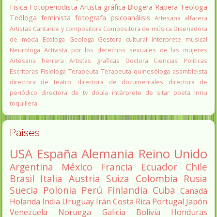
Fisica
Fotoperiodista
Artista gráfica
Blogera
Rapera
Teologa
Teóloga feminista
fotografa
psicoanálisis
Artesana alfarera
Artistas
Cantante y compositora
Compositora de música
Diseñadora
de moda
Ecologa
Geologa
Gestora cultural
Interprete musical
Neurologa
Activista por los derechos sexuales de las mujeres
Artesana herrera
Artistas graficas
Doctora Ciencias Políticas
Escritoras
Fisiologa
Terapeuta
Terapeuta quinesóloga
asambleista
directora de teatro.
directora de documentales
directora de
periódico
directora de tv
doula
intérprete de sitar
poeta Innu
toquillera
Paises
USA
España
Alemania
Reino Unido
Argentina
México
Francia
Ecuador
Chile
Brasil
Italia
Austria
Suiza
Colombia
Rusia
Suecia
Polonia
Perú
Finlandia
Cuba
Canadá
Holanda
India
Uruguay
Irán
Costa Rica
Portugal
Japón
Venezuela
Noruega
Galicia
Bolivia
Honduras