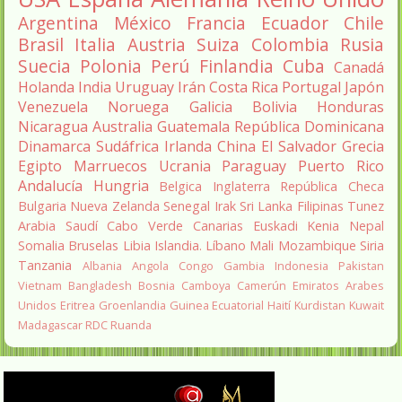
Argentina
México
Francia
Ecuador
Chile
Brasil
Italia
Austria
Suiza
Colombia
Rusia
Suecia
Polonia
Perú
Finlandia
Cuba
Canadá
Holanda
India
Uruguay
Irán
Costa Rica
Portugal
Japón
Venezuela
Noruega
Galicia
Bolivia
Honduras
Nicaragua
Australia
Guatemala
República Dominicana
Dinamarca
Sudáfrica
Irlanda
China
El Salvador
Grecia
Egipto
Marruecos
Ucrania
Paraguay
Puerto Rico
Andalucía
Hungria
Belgica
Inglaterra
República Checa
Bulgaria
Nueva Zelanda
Senegal
Irak
Sri Lanka
Filipinas
Tunez
Arabia Saudí
Cabo Verde
Canarias
Euskadi
Kenia
Nepal
Somalia
Bruselas
Libia
Islandia.
Líbano
Mali
Mozambique
Siria
Tanzania
Albania
Angola
Congo
Gambia
Indonesia
Pakistan
Vietnam
Bangladesh
Bosnia
Camboya
Camerún
Emiratos Arabes
Unidos
Eritrea
Groenlandia
Guinea Ecuatorial
Haití
Kurdistan
Kuwait
Madagascar
RDC
Ruanda