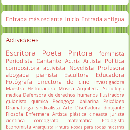
Entrada más reciente
Inicio
Entrada antigua
Actividades
Escritora
Poeta
Pintora
feminista
Periodista
Cantante
Actriz
Artista
Política
compositora
activista
Novelista
Profesora
abogada
pianista
Escultora
Educadora
Fotógrafa
directora de cine
investigadora
Maestra
Historiadora
Música
Arquitecta
Socióloga
medica
Defensora de derechos humanos
Ilustradora
guionista
química
Pedagoga
bailarina
Psicóloga
Dramaturga
sindicalista
Arte
Diseñadora
dibujante
Filosofa
Enfermera
Artista plástica
cineasta
jurista
científica
coreógrafa
matemática
Ecologista
Economista
Anarquista
Pintura
Rosas para todas nuestras