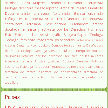
heroínas
Jueza
Mujeres Creadoras
Narradora
ceramista
Bióloga
directora
mezzosoprano
Actriz de teatro
Cuentista
Documentalista
Literatura
Naturalista
literata
urbanista
Filóloga
Psicoterapeuta
Artista textil
Directora de orquesta
cantautora
Artesana
Descubridora
Diseñadora gráfica
diputada
feminista y activista por los Derechos Humanos
Fisica
Fotoperiodista
Artista gráfica
Blogera
Rapera
Teologa
Teóloga feminista
fotografa
psicoanálisis
Artesana alfarera
Artistas
Cantante y compositora
Compositora de música
Diseñadora
de moda
Ecologa
Geologa
Gestora cultural
Interprete musical
Neurologa
Activista por los derechos sexuales de las mujeres
Artesana herrera
Artistas graficas
Doctora Ciencias Políticas
Escritoras
Fisiologa
Terapeuta
Terapeuta quinesóloga
asambleista
directora de teatro.
directora de documentales
directora de
periódico
directora de tv
doula
intérprete de sitar
poeta Innu
toquillera
Paises
USA
España
Alemania
Reino Unido