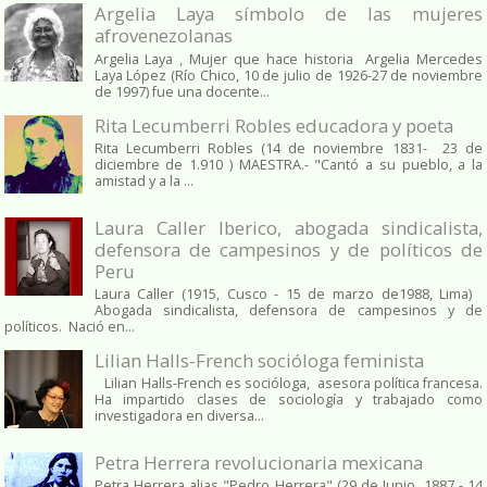
Argelia Laya símbolo de las mujeres
afrovenezolanas
Argelia Laya , Mujer que hace historia Argelia Mercedes
Laya López (Río Chico, 10 de julio de 1926-27 de noviembre
de 1997) fue una docente...
Rita Lecumberri Robles educadora y poeta
Rita Lecumberri Robles (14 de noviembre 1831- 23 de
diciembre de 1.910 ) MAESTRA.- "Cantó a su pueblo, a la
amistad y a la ...
Laura Caller Iberico, abogada sindicalista,
defensora de campesinos y de políticos de
Peru
Laura Caller (1915, Cusco - 15 de marzo de1988, Lima)
Abogada sindicalista, defensora de campesinos y de
políticos. Nació en...
Lilian Halls-French socióloga feminista
Lilian Halls-French es socióloga, asesora política francesa.
Ha impartido clases de sociología y trabajado como
investigadora en diversa...
Petra Herrera revolucionaria mexicana
Petra Herrera alias "Pedro Herrera" (29 de Junio, 1887 - 14