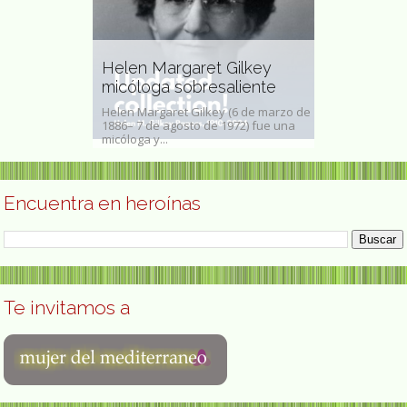
Yanar Mohammed
defensora de los derechos
 Gilkey
de las mujeres
Lallie Char
aliente
#NiUnaMenos
irlandesa
y (6 de marzo de
Yanar Mohammed, destacada
Lallie Charles,
1972) fue una
defensora iraquí de los derechos de
Elizabeth Marti
las mujeres, fue asesinada el 2 de...
1919) fue una...
Encuentra en heroínas
Te invitamos a