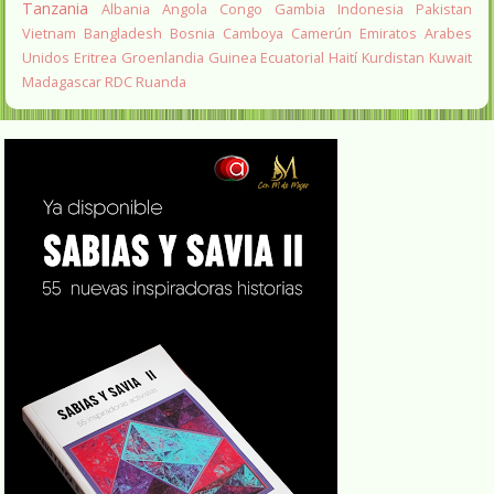
Tanzania
Albania
Angola
Congo
Gambia
Indonesia
Pakistan
Vietnam
Bangladesh
Bosnia
Camboya
Camerún
Emiratos Arabes
Unidos
Eritrea
Groenlandia
Guinea Ecuatorial
Haití
Kurdistan
Kuwait
Madagascar
RDC
Ruanda