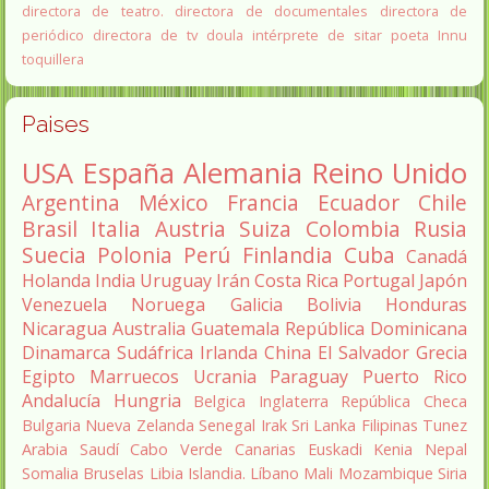
directora de teatro.
directora de documentales
directora de
periódico
directora de tv
doula
intérprete de sitar
poeta Innu
toquillera
Paises
USA
España
Alemania
Reino Unido
Argentina
México
Francia
Ecuador
Chile
Brasil
Italia
Austria
Suiza
Colombia
Rusia
Suecia
Polonia
Perú
Finlandia
Cuba
Canadá
Holanda
India
Uruguay
Irán
Costa Rica
Portugal
Japón
Venezuela
Noruega
Galicia
Bolivia
Honduras
Nicaragua
Australia
Guatemala
República Dominicana
Dinamarca
Sudáfrica
Irlanda
China
El Salvador
Grecia
Egipto
Marruecos
Ucrania
Paraguay
Puerto Rico
Andalucía
Hungria
Belgica
Inglaterra
República Checa
Bulgaria
Nueva Zelanda
Senegal
Irak
Sri Lanka
Filipinas
Tunez
Arabia Saudí
Cabo Verde
Canarias
Euskadi
Kenia
Nepal
Somalia
Bruselas
Libia
Islandia.
Líbano
Mali
Mozambique
Siria