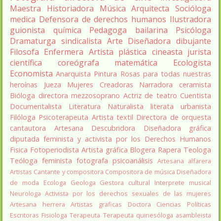
Maestra
Historiadora
Música
Arquitecta
Socióloga
medica
Defensora de derechos humanos
Ilustradora
guionista
química
Pedagoga
bailarina
Psicóloga
Dramaturga
sindicalista
Arte
Diseñadora
dibujante
Filosofa
Enfermera
Artista plástica
cineasta
jurista
científica
coreógrafa
matemática
Ecologista
Economista
Anarquista
Pintura
Rosas para todas nuestras
heroínas
Jueza
Mujeres Creadoras
Narradora
ceramista
Bióloga
directora
mezzosoprano
Actriz de teatro
Cuentista
Documentalista
Literatura
Naturalista
literata
urbanista
Filóloga
Psicoterapeuta
Artista textil
Directora de orquesta
cantautora
Artesana
Descubridora
Diseñadora gráfica
diputada
feminista y activista por los Derechos Humanos
Fisica
Fotoperiodista
Artista gráfica
Blogera
Rapera
Teologa
Teóloga feminista
fotografa
psicoanálisis
Artesana alfarera
Artistas
Cantante y compositora
Compositora de música
Diseñadora
de moda
Ecologa
Geologa
Gestora cultural
Interprete musical
Neurologa
Activista por los derechos sexuales de las mujeres
Artesana herrera
Artistas graficas
Doctora Ciencias Políticas
Escritoras
Fisiologa
Terapeuta
Terapeuta quinesóloga
asambleista