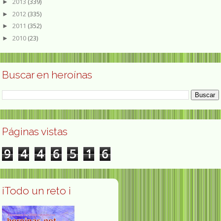
2013
(339)
►
2012
(335)
►
2011
(352)
►
2010
(23)
►
Buscar en heroínas
Páginas vistas
9
4
4
6
5
1
6
¡Todo un reto ¡