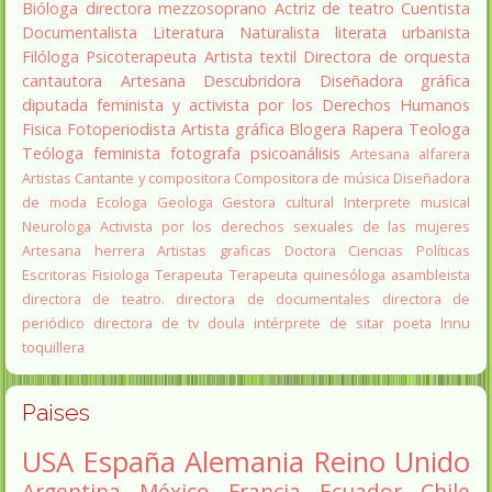
Bióloga
directora
mezzosoprano
Actriz de teatro
Cuentista
Documentalista
Literatura
Naturalista
literata
urbanista
Filóloga
Psicoterapeuta
Artista textil
Directora de orquesta
cantautora
Artesana
Descubridora
Diseñadora gráfica
diputada
feminista y activista por los Derechos Humanos
Fisica
Fotoperiodista
Artista gráfica
Blogera
Rapera
Teologa
Teóloga feminista
fotografa
psicoanálisis
Artesana alfarera
Artistas
Cantante y compositora
Compositora de música
Diseñadora
de moda
Ecologa
Geologa
Gestora cultural
Interprete musical
Neurologa
Activista por los derechos sexuales de las mujeres
Artesana herrera
Artistas graficas
Doctora Ciencias Políticas
Escritoras
Fisiologa
Terapeuta
Terapeuta quinesóloga
asambleista
directora de teatro.
directora de documentales
directora de
periódico
directora de tv
doula
intérprete de sitar
poeta Innu
toquillera
Paises
USA
España
Alemania
Reino Unido
Argentina
México
Francia
Ecuador
Chile