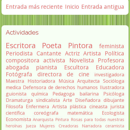
Entrada más reciente
Inicio
Entrada antigua
Actividades
Escritora
Poeta
Pintora
feminista
Periodista
Cantante
Actriz
Artista
Política
compositora
activista
Novelista
Profesora
abogada
pianista
Escultora
Educadora
Fotógrafa
directora de cine
investigadora
Maestra
Historiadora
Música
Arquitecta
Socióloga
medica
Defensora de derechos humanos
Ilustradora
guionista
química
Pedagoga
bailarina
Psicóloga
Dramaturga
sindicalista
Arte
Diseñadora
dibujante
Filosofa
Enfermera
Artista plástica
cineasta
jurista
científica
coreógrafa
matemática
Ecologista
Economista
Anarquista
Pintura
Rosas para todas nuestras
heroínas
Jueza
Mujeres Creadoras
Narradora
ceramista