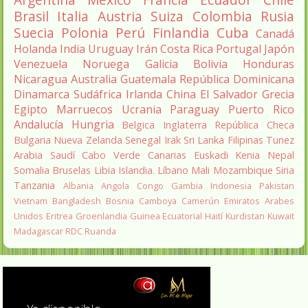
Brasil
Italia
Austria
Suiza
Colombia
Rusia
Suecia
Polonia
Perú
Finlandia
Cuba
Canadá
Holanda
India
Uruguay
Irán
Costa Rica
Portugal
Japón
Venezuela
Noruega
Galicia
Bolivia
Honduras
Nicaragua
Australia
Guatemala
República Dominicana
Dinamarca
Sudáfrica
Irlanda
China
El Salvador
Grecia
Egipto
Marruecos
Ucrania
Paraguay
Puerto Rico
Andalucía
Hungria
Belgica
Inglaterra
República Checa
Bulgaria
Nueva Zelanda
Senegal
Irak
Sri Lanka
Filipinas
Tunez
Arabia Saudí
Cabo Verde
Canarias
Euskadi
Kenia
Nepal
Somalia
Bruselas
Libia
Islandia.
Líbano
Mali
Mozambique
Siria
Tanzania
Albania
Angola
Congo
Gambia
Indonesia
Pakistan
Vietnam
Bangladesh
Bosnia
Camboya
Camerún
Emiratos Arabes
Unidos
Eritrea
Groenlandia
Guinea Ecuatorial
Haití
Kurdistan
Kuwait
Madagascar
RDC
Ruanda