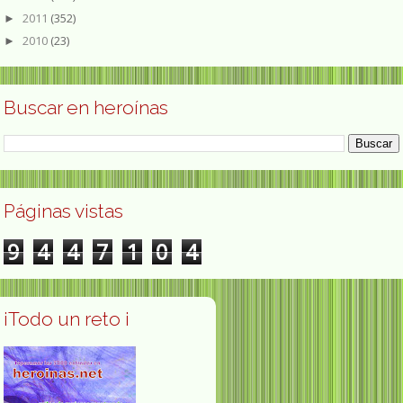
2011
(352)
►
2010
(23)
►
Buscar en heroínas
Páginas vistas
9
4
4
7
1
0
4
¡Todo un reto ¡