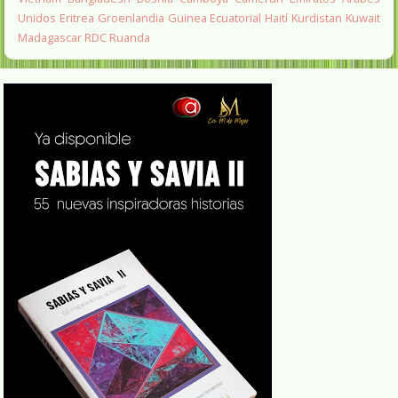
Unidos
Eritrea
Groenlandia
Guinea Ecuatorial
Haití
Kurdistan
Kuwait
Madagascar
RDC
Ruanda