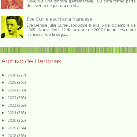
1994) fue una pintora guatemalteca . Su obra formó parte
del evento de pintura en el...
Ève Curie escritora francesa
Ève Denise Julie Curie-Labouisse (París, 6 de diciembre de
1905 – Nueva York, 22 de octubre de 2007) fue una escritora
francesa. Fue la segu...
Archivo de Heroinas
2026
(227)
►
2025
(365)
►
2024
(366)
►
2023
(363)
►
2022
(363)
►
2021
(365)
►
2020
(365)
►
2019
(364)
►
2018
(365)
▼