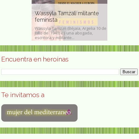
Anna Blos p
profesora ,
Wassyla Tamzali militante
activista p
olítica
feminista
de las muj
no Gete
Wassyla Tamzali (Béjaïa, Argelia 10 de
Anna Berta Ant
, Burgos, 25 de
julio de 1941) es una abogada,
Tomasczewska 
e La...
escritora y militante...
en Liegnitz- 27 
Encuentra en heroínas
Te invitamos a