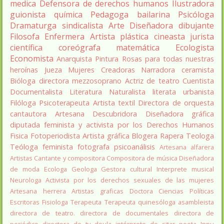
medica
Defensora de derechos humanos
Ilustradora
guionista
química
Pedagoga
bailarina
Psicóloga
Dramaturga
sindicalista
Arte
Diseñadora
dibujante
Filosofa
Enfermera
Artista plástica
cineasta
jurista
científica
coreógrafa
matemática
Ecologista
Economista
Anarquista
Pintura
Rosas para todas nuestras
heroínas
Jueza
Mujeres Creadoras
Narradora
ceramista
Bióloga
directora
mezzosoprano
Actriz de teatro
Cuentista
Documentalista
Literatura
Naturalista
literata
urbanista
Filóloga
Psicoterapeuta
Artista textil
Directora de orquesta
cantautora
Artesana
Descubridora
Diseñadora gráfica
diputada
feminista y activista por los Derechos Humanos
Fisica
Fotoperiodista
Artista gráfica
Blogera
Rapera
Teologa
Teóloga feminista
fotografa
psicoanálisis
Artesana alfarera
Artistas
Cantante y compositora
Compositora de música
Diseñadora
de moda
Ecologa
Geologa
Gestora cultural
Interprete musical
Neurologa
Activista por los derechos sexuales de las mujeres
Artesana herrera
Artistas graficas
Doctora Ciencias Políticas
Escritoras
Fisiologa
Terapeuta
Terapeuta quinesóloga
asambleista
directora de teatro.
directora de documentales
directora de
periódico
directora de tv
doula
intérprete de sitar
poeta Innu