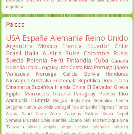
toquillera
Paises
USA
España
Alemania
Reino Unido
Argentina
México
Francia
Ecuador
Chile
Brasil
Italia
Austria
Suiza
Colombia
Rusia
Suecia
Polonia
Perú
Finlandia
Cuba
Canadá
Holanda
India
Uruguay
Irán
Costa Rica
Portugal
Japón
Venezuela
Noruega
Galicia
Bolivia
Honduras
Nicaragua
Australia
Guatemala
República Dominicana
Dinamarca
Sudáfrica
Irlanda
China
El Salvador
Grecia
Egipto
Marruecos
Ucrania
Paraguay
Puerto Rico
Andalucía
Hungria
Belgica
Inglaterra
República Checa
Bulgaria
Nueva Zelanda
Senegal
Irak
Sri Lanka
Filipinas
Tunez
Arabia Saudí
Cabo Verde
Canarias
Euskadi
Kenia
Nepal
Somalia
Bruselas
Libia
Islandia.
Líbano
Mali
Mozambique
Siria
Tanzania
Albania
Angola
Congo
Gambia
Indonesia
Pakistan
Vietnam
Bangladesh
Bosnia
Camboya
Camerún
Emiratos Arabes