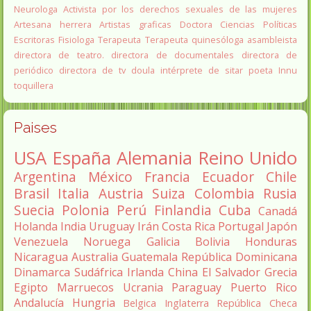
Neurologa
Activista por los derechos sexuales de las mujeres
Artesana herrera
Artistas graficas
Doctora Ciencias Políticas
Escritoras
Fisiologa
Terapeuta
Terapeuta quinesóloga
asambleista
directora de teatro.
directora de documentales
directora de
periódico
directora de tv
doula
intérprete de sitar
poeta Innu
toquillera
Paises
USA
España
Alemania
Reino Unido
Argentina
México
Francia
Ecuador
Chile
Brasil
Italia
Austria
Suiza
Colombia
Rusia
Suecia
Polonia
Perú
Finlandia
Cuba
Canadá
Holanda
India
Uruguay
Irán
Costa Rica
Portugal
Japón
Venezuela
Noruega
Galicia
Bolivia
Honduras
Nicaragua
Australia
Guatemala
República Dominicana
Dinamarca
Sudáfrica
Irlanda
China
El Salvador
Grecia
Egipto
Marruecos
Ucrania
Paraguay
Puerto Rico
Andalucía
Hungria
Belgica
Inglaterra
República Checa