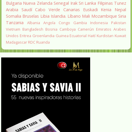
Bulgaria
Nueva Zelanda
Senegal
Irak
Sri Lanka
Filipinas
Tunez
Arabia Saudí
Cabo Verde
Canarias
Euskadi
Kenia
Nepal
Somalia
Bruselas
Libia
Islandia.
Líbano
Mali
Mozambique
Siria
Tanzania
Albania
Angola
Congo
Gambia
Indonesia
Pakistan
Vietnam
Bangladesh
Bosnia
Camboya
Camerún
Emiratos Arabes
Unidos
Eritrea
Groenlandia
Guinea Ecuatorial
Haití
Kurdistan
Kuwait
Madagascar
RDC
Ruanda