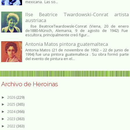
mexicana. Las so...
Ilse Beatrice Twardowski-Conrat artista
austriaca
Ilse BeatriceTwardowski-Conrat (Viena, 20 de enero
de1880-Múnich, Alemania, 9 de agosto de 1942) Fue
escultora, principalmente creó figur...
Antonia Matos pintora guatemalteca
Antonia Matos (21 de noviembre de 1902 – 22 de junio de
1994) fue una pintora guatemalteca . Su obra formó parte
del evento de pintura en el...
Archivo de Heroinas
2026
(229)
►
2025
(365)
►
2024
(366)
►
2023
(363)
►
2022
(363)
►