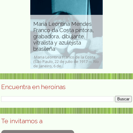
Maria Leontina Mendes
Franco da Costa pintora,
Carmen Abe
grabadora, dibujante,
de los Mon
tambien
vitralista y azulejista
preocupada
brasileña
diferente
(Madrid, 27 de
Maria Leontina Franco de la Costa
Carmen Abela 
guitarrista,
(São Paulo, 22 de julio de 1917 — Río
Monteros (Chicl
e...
de Janeiro, 6 de...
de julio de 1875 
Encuentra en heroínas
Te invitamos a