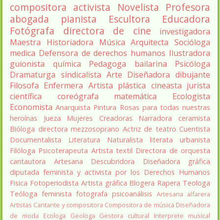
compositora
activista
Novelista
Profesora
abogada
pianista
Escultora
Educadora
Fotógrafa
directora de cine
investigadora
Maestra
Historiadora
Música
Arquitecta
Socióloga
medica
Defensora de derechos humanos
Ilustradora
guionista
química
Pedagoga
bailarina
Psicóloga
Dramaturga
sindicalista
Arte
Diseñadora
dibujante
Filosofa
Enfermera
Artista plástica
cineasta
jurista
científica
coreógrafa
matemática
Ecologista
Economista
Anarquista
Pintura
Rosas para todas nuestras
heroínas
Jueza
Mujeres Creadoras
Narradora
ceramista
Bióloga
directora
mezzosoprano
Actriz de teatro
Cuentista
Documentalista
Literatura
Naturalista
literata
urbanista
Filóloga
Psicoterapeuta
Artista textil
Directora de orquesta
cantautora
Artesana
Descubridora
Diseñadora gráfica
diputada
feminista y activista por los Derechos Humanos
Fisica
Fotoperiodista
Artista gráfica
Blogera
Rapera
Teologa
Teóloga feminista
fotografa
psicoanálisis
Artesana alfarera
Artistas
Cantante y compositora
Compositora de música
Diseñadora
de moda
Ecologa
Geologa
Gestora cultural
Interprete musical