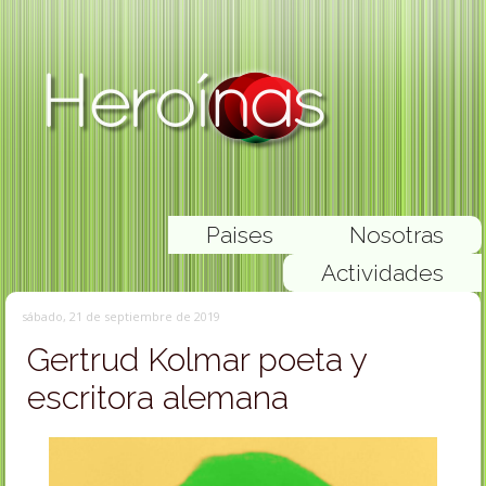
Paises
Nosotras
Actividades
sábado, 21 de septiembre de 2019
Gertrud Kolmar poeta y
escritora alemana