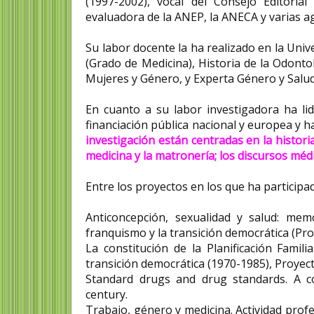
(1997-2002), vocal del Consejo Editori
evaluadora de la ANEP, la ANECA y varias 
Su labor docente la ha realizado en la Uni
(Grado de Medicina), Historia de la Odon
Mujeres y Género, y Experta Género y Salud
En cuanto a su labor investigadora ha li
financiación pública nacional y europea y h
investigación están centradas en la historia
medicina y la matronería;​ los discursos méd
Entre los proyectos en los que ha participa
Anticoncepción, sexualidad y salud: mem
franquismo y la transición democrática (Pro
La constitución de la Planificación Fami
transición democrática (1970-1985), Proye
Standard drugs and drug standards. A co
century.
Trabajo, género y medicina. Actividad prof