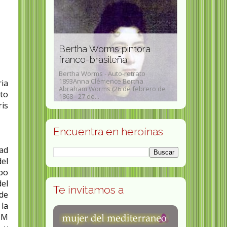
Bertha Worms pintora
ntropóloga
Willa Cath
franco-brasileña
novelas y 
Bertha Worms - Auto-retrato
r​ (Manhattan,
1893Anna Clémence Bertha
Wilella Sibert
ria
yo de 1945) es
Abraham Worms (26 de febrero de
Valley, Virgini
to
loga...
1868 - 27 de...
1873-Nueva York
is
Encuentra en heroínas
dad
el
po
del
Te invitamos a
 de
 la
IHM