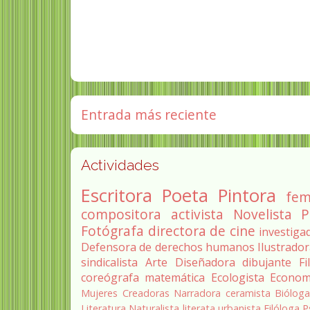
Entrada más reciente
Actividades
Escritora
Poeta
Pintora
fem
compositora
activista
Novelista
P
Fotógrafa
directora de cine
investiga
Defensora de derechos humanos
Ilustrado
sindicalista
Arte
Diseñadora
dibujante
Fi
coreógrafa
matemática
Ecologista
Econom
Mujeres Creadoras
Narradora
ceramista
Biólog
Literatura
Naturalista
literata
urbanista
Filóloga
P