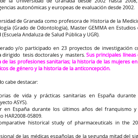
al de la Universidad de Granada desde 2002 hasta 2008,
agencias autonómicas y europeas de evaluación desde 2002.
versidad de Granada como profesora de Historia de la Medic
tología (Grado de Odontología), Master GEMMA en Estudios 
 (Escuela Andaluza de Salud Pública y UGR).
derado y/o participado en 23 proyectos de investigación c
a dirigido tesis doctorales y masters.
Sus principales líneas
 de las profesiones sanitarias; la historia de las mujeres en
icos de género y la historia de la anticoncepción.
do cabe destacar:
orias de vida y prácticas sanitarias en España durante 
yecto ASYS).
liar en España durante los últimos años del franquismo y 
cto HAR2008-05809.
mparative historical study of pharmaceuticals in the 20
esional de las médicas españolas de la segunda mitad del si