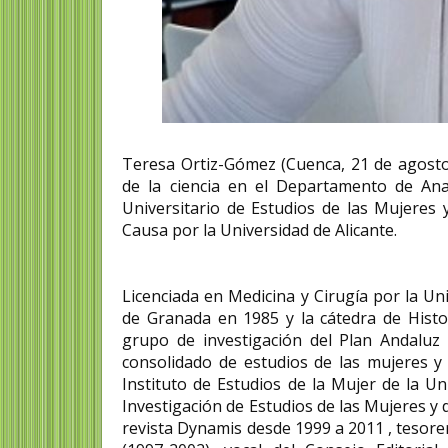
Catalina García Gon
conductora, cartera
madre de seis hijos,
recadera de sus vec
regente de una fon
Catalina García González (
Teresa Ortiz-Gómez (Cuenca, 21 de agosto 
Lillo, León,14 de abril de 18
de la ciencia en el Departamento de Anat
fue la primera mujer...
Universitario de Estudios de las Mujeres
Causa por la Universidad de Alicante.
Licenciada en Medicina y Cirugía por la Un
de Granada en 1985 y la cátedra de Histo
grupo de investigación del Plan Andaluz
consolidado de estudios de las mujeres y d
Instituto de Estudios de la Mujer de la Un
Investigación de Estudios de las Mujeres y 
revista Dynamis desde 1999 a 2011 , tesore