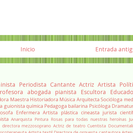
Inicio
Entrada anti
inista
Periodista
Cantante
Actriz
Artista
Polít
rofesora
abogada
pianista
Escultora
Educado
dora
Maestra
Historiadora
Música
Arquitecta
Socióloga
med
ra
guionista
química
Pedagoga
bailarina
Psicóloga
Dramatu
losofa
Enfermera
Artista plástica
cineasta
jurista
cientí
ista
Anarquista
Pintura
Rosas para todas nuestras heroínas
Ju
a
directora
mezzosoprano
Actriz de teatro
Cuentista
Documentali
sicoterapeuta
Artista textil
Directora de orquesta
cantautora
Artes