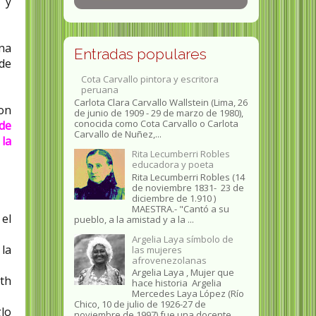
 y
ina
Entradas populares
de
Cota Carvallo pintora y escritora
peruana
Carlota Clara Carvallo Wallstein (Lima, 26
on
de junio de 1909 - 29 de marzo de 1980),
conocida como Cota Carvallo o Carlota
 de
Carvallo de Nuñez,...
 la
Rita Lecumberri Robles
educadora y poeta
Rita Lecumberri Robles (14
de noviembre 1831- 23 de
diciembre de 1.910 )
MAESTRA.- "Cantó a su
el
pueblo, a la amistad y a la ...
Argelia Laya símbolo de
la
las mujeres
afrovenezolanas
Argelia Laya , Mujer que
th
hace historia Argelia
Mercedes Laya López (Río
Chico, 10 de julio de 1926-27 de
glo
noviembre de 1997) fue una docente...