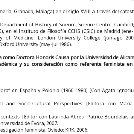
ería, Granada, Málaga) en el siglo XVIII a través del catas
 Department of History of Science, Science Centre, Cambri
), en el Instituto de Filosofía CCHS (CSIC) de Madrid (ene-
ry of Medicine, London University College (jun-ago 2002
Oxford University (may-jul 1986).
a como Doctora Honoris Causa por la Universidad de Alican
adémica y su consideración como referente feminista en 
dora” en España y Polonia (1960-1980) [Con Agata Ignaciu
l and Socio-Cultural Perspectives [Editora con María 
contexts. [Editor con Laurinda Abreu, Patrice Bourdelais 
Universidad de Évora, 2007.
estigación feminista. Oviedo: KRK, 2006.