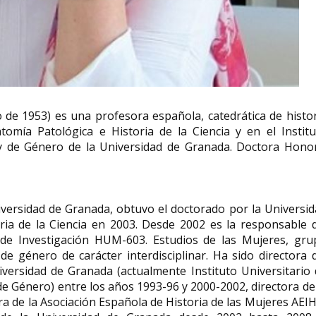
zález
,
Rosaura Revueltas actriz
inos y
de cine y teatro, bailarina y
Helen Fisher a
da
escritora mexicana
y bióloga
Puebla de
Rosaura Revueltas Sánchez (6 de
Helen Elizabeth Fishe
de 1953) es una profesora española, catedrática de histo
88 -1959)
agosto de 1910, Lerdo, Durango,
Nueva York, 31 de ma
omía Patológica e Historia de la Ciencia y en el Institu
México — 30 de abril de 1996,...
una antropóloga y bió
 y de Género de la Universidad de Granada.​ Doctora Honor
iversidad de Granada, obtuvo el doctorado por la Universi
ria de la Ciencia en 2003. Desde 2002 es la responsable d
 de Investigación HUM-603. Estudios de las Mujeres, gru
e género de carácter interdisciplinar. Ha sido directora 
iversidad de Granada (actualmente Instituto Universitario
de Género) entre los años 1993-96 y 2000-2002, directora de
ra de la Asociación Española de Historia de las Mujeres AE