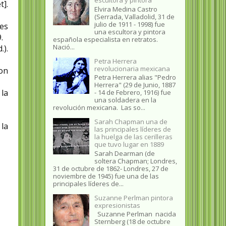
].
Elvira Medina Castro
(Serrada, Valladolid, 31 de
julio de 1911 - 1998) fue
es
una escultora y pintora
.
española especialista en retratos.
Nació...
.).
Petra Herrera
revolucionaria mexicana
con
Petra Herrera alias "Pedro
Herrera" (29 de Junio, 1887
 la
- 14 de Febrero, 1916) fue
una soldadera en la
revolución mexicana. Las so...
Sarah Chapman una de
 la
las principales líderes de
la huelga de las cerilleras
que tuvo lugar en 1889
Sarah Dearman (de
soltera Chapman; Londres,
31 de octubre de 1862​- Londres, 27 de
noviembre de 1945)​ fue una de las
principales líderes de...
Suzanne Perlman pintora
expresionistas
Suzanne Perlman nacida
Sternberg (18 de octubre