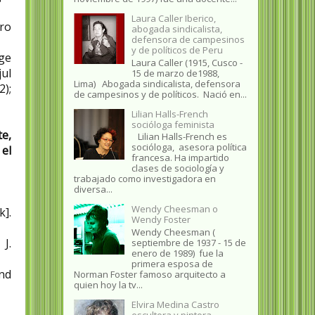
Laura Caller Iberico,
tro
abogada sindicalista,
defensora de campesinos
y de políticos de Peru
dge
Laura Caller (1915, Cusco -
jul
15 de marzo de1988,
Lima) Abogada sindicalista, defensora
);
de campesinos y de políticos. Nació en...
Lilian Halls-French
socióloga feminista
te,
Lilian Halls-French es
socióloga, asesora política
el
francesa. Ha impartido
clases de sociología y
trabajado como investigadora en
diversa...
Wendy Cheesman o
k].
Wendy Foster
Wendy Cheesman (
J.
septiembre de 1937 - 15 de
enero de 1989) fue la
primera esposa de
and
Norman Foster famoso arquitecto a
quien hoy la tv...
Elvira Medina Castro
escultora y pintora