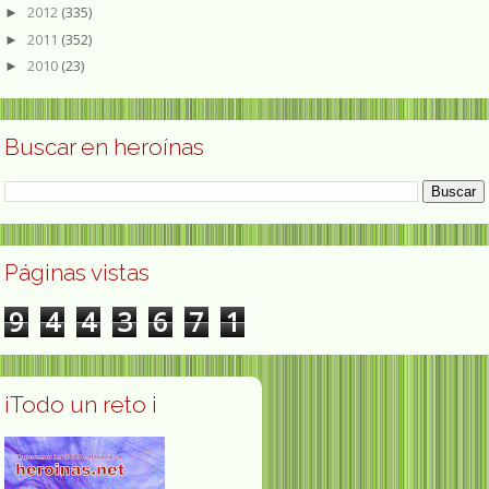
2012
(335)
►
2011
(352)
►
2010
(23)
►
Buscar en heroínas
Páginas vistas
9
4
4
3
6
7
1
¡Todo un reto ¡