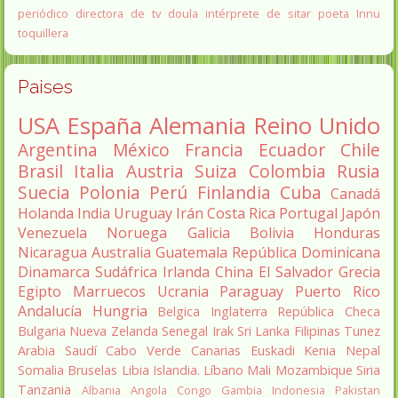
periódico
directora de tv
doula
intérprete de sitar
poeta Innu
toquillera
Paises
USA
España
Alemania
Reino Unido
Argentina
México
Francia
Ecuador
Chile
Brasil
Italia
Austria
Suiza
Colombia
Rusia
Suecia
Polonia
Perú
Finlandia
Cuba
Canadá
Holanda
India
Uruguay
Irán
Costa Rica
Portugal
Japón
Venezuela
Noruega
Galicia
Bolivia
Honduras
Nicaragua
Australia
Guatemala
República Dominicana
Dinamarca
Sudáfrica
Irlanda
China
El Salvador
Grecia
Egipto
Marruecos
Ucrania
Paraguay
Puerto Rico
Andalucía
Hungria
Belgica
Inglaterra
República Checa
Bulgaria
Nueva Zelanda
Senegal
Irak
Sri Lanka
Filipinas
Tunez
Arabia Saudí
Cabo Verde
Canarias
Euskadi
Kenia
Nepal
Somalia
Bruselas
Libia
Islandia.
Líbano
Mali
Mozambique
Siria
Tanzania
Albania
Angola
Congo
Gambia
Indonesia
Pakistan