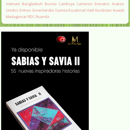
Vietnam
Bangladesh
Bosnia
Camboya
Camerún
Emiratos Arabes
Unidos
Eritrea
Groenlandia
Guinea Ecuatorial
Haití
Kurdistan
Kuwait
Madagascar
RDC
Ruanda