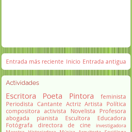
Entrada más reciente
Inicio
Entrada antigua
Actividades
Escritora
Poeta
Pintora
feminista
Periodista
Cantante
Actriz
Artista
Política
compositora
activista
Novelista
Profesora
abogada
pianista
Escultora
Educadora
Fotógrafa
directora de cine
investigadora
Maestra
Historiadora
Música
Arquitecta
Socióloga