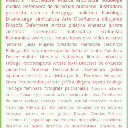
medica
Defensora de derechos humanos
Ilustradora
guionista
química
Pedagoga
bailarina
Psicóloga
Dramaturga
sindicalista
Arte
Diseñadora
dibujante
Filosofa
Enfermera
Artista plástica
cineasta
jurista
científica
coreógrafa
matemática
Ecologista
Economista
Anarquista
Pintura
Rosas para todas nuestras
heroínas
Jueza
Mujeres Creadoras
Narradora
ceramista
Bióloga
directora
mezzosoprano
Actriz de teatro
Cuentista
Documentalista
Literatura
Naturalista
literata
urbanista
Filóloga
Psicoterapeuta
Artista textil
Directora de orquesta
cantautora
Artesana
Descubridora
Diseñadora gráfica
diputada
feminista y activista por los Derechos Humanos
Fisica
Fotoperiodista
Artista gráfica
Blogera
Rapera
Teologa
Teóloga feminista
fotografa
psicoanálisis
Artesana alfarera
Artistas
Cantante y compositora
Compositora de música
Diseñadora
de moda
Ecologa
Geologa
Gestora cultural
Interprete musical
Neurologa
Activista por los derechos sexuales de las mujeres
Artesana herrera
Artistas graficas
Doctora Ciencias Políticas
Escritoras
Fisiologa
Terapeuta
Terapeuta quinesóloga
asambleista
directora de teatro.
directora de documentales
directora de