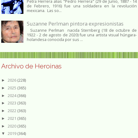
Petra Herrera alias "Pedro Herrera" (29 de Junio, 1887 - 14
de Febrero, 1916) fue una soldadera en la revolución
mexicana. Las so...
Suzanne Perlman pintora expresionistas
Suzanne Perlman nacida Sternberg (18 de octubre de
1922 - 2 de agosto de 2020) fue una artista visual húngara-
holandesa conocida por sus ...
Archivo de Heroinas
2026
(228)
►
2025
(365)
►
2024
(366)
►
2023
(363)
►
2022
(363)
►
2021
(365)
►
2020
(365)
►
2019
(364)
▼