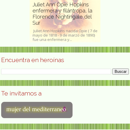
Juliet Ann Opie Hopkins
d artista,
enfermera y filántropa, la
Engracia de
les y
Florence Nightingale del
maestra za
Sur
de la guerra
ou
Juliet Ann Hopkins nacida Opie ( 7 de
Engracia del Rí
ckard , también
mayo de 1818 - 9 de marzo de 1890)
(Aspariegos, 25
ou...
fue una enfermera y...
Zamora, 27 de 
Encuentra en heroínas
Te invitamos a