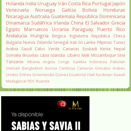
Holanda
India
Uruguay
Irán
Costa Rica
Portugal
Japón
Venezuela
Noruega
Galicia
Bolivia
Honduras
Nicaragua
Australia
Guatemala
República Dominicana
Dinamarca
Sudáfrica
Irlanda
China
El Salvador
Grecia
Egipto
Marruecos
Ucrania
Paraguay
Puerto Rico
Andalucía
Hungria
Belgica
Inglaterra
República Checa
Bulgaria
Nueva Zelanda
Senegal
Irak
Sri Lanka
Filipinas
Tunez
Arabia Saudí
Cabo Verde
Canarias
Euskadi
Kenia
Nepal
Somalia
Bruselas
Libia
Islandia.
Líbano
Mali
Mozambique
Siria
Tanzania
Albania
Angola
Congo
Gambia
Indonesia
Pakistan
Vietnam
Bangladesh
Bosnia
Camboya
Camerún
Emiratos Arabes
Unidos
Eritrea
Groenlandia
Guinea Ecuatorial
Haití
Kurdistan
Kuwait
Madagascar
RDC
Ruanda