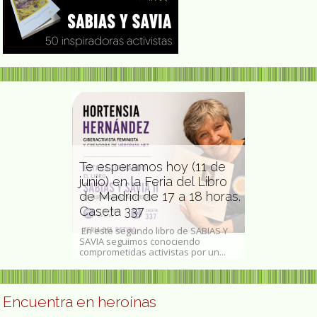
Te esperamos hoy (11 de
junio) en la Feria del Libro
 cantante y
de Madrid de 17 a 18 horas.
Mary Cassa
 Benin
Caseta 337
impresionis
 Hinto
En este segundo libro de SABIAS Y
Autorretrato, h
nta Zogbin
SAVIA seguimos conociendo
acuarela y lápi
io de 1960),...
comprometidas activistas por un...
24,6 cm, Washin
Encuentra en heroínas