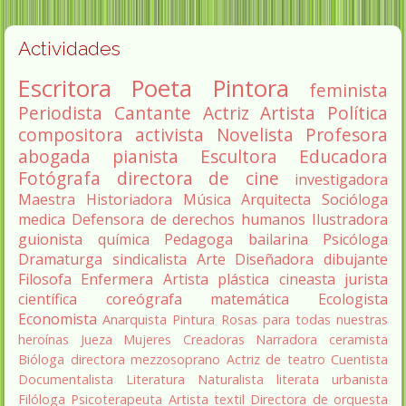
Actividades
Escritora
Poeta
Pintora
feminista
Periodista
Cantante
Actriz
Artista
Política
compositora
activista
Novelista
Profesora
abogada
pianista
Escultora
Educadora
Fotógrafa
directora de cine
investigadora
Maestra
Historiadora
Música
Arquitecta
Socióloga
medica
Defensora de derechos humanos
Ilustradora
guionista
química
Pedagoga
bailarina
Psicóloga
Dramaturga
sindicalista
Arte
Diseñadora
dibujante
Filosofa
Enfermera
Artista plástica
cineasta
jurista
científica
coreógrafa
matemática
Ecologista
Economista
Anarquista
Pintura
Rosas para todas nuestras
heroínas
Jueza
Mujeres Creadoras
Narradora
ceramista
Bióloga
directora
mezzosoprano
Actriz de teatro
Cuentista
Documentalista
Literatura
Naturalista
literata
urbanista
Filóloga
Psicoterapeuta
Artista textil
Directora de orquesta