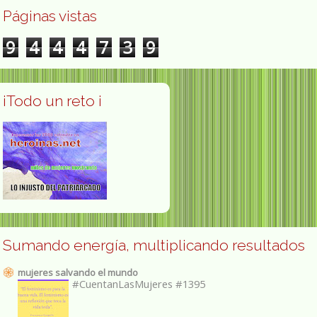
Páginas vistas
9
4
4
4
7
3
9
¡Todo un reto ¡
Sumando energía, multiplicando resultados
mujeres salvando el mundo
#CuentanLasMujeres #1395