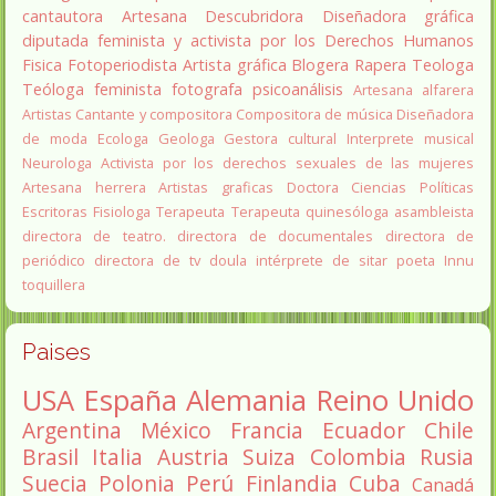
cantautora
Artesana
Descubridora
Diseñadora gráfica
diputada
feminista y activista por los Derechos Humanos
Fisica
Fotoperiodista
Artista gráfica
Blogera
Rapera
Teologa
Teóloga feminista
fotografa
psicoanálisis
Artesana alfarera
Artistas
Cantante y compositora
Compositora de música
Diseñadora
de moda
Ecologa
Geologa
Gestora cultural
Interprete musical
Neurologa
Activista por los derechos sexuales de las mujeres
Artesana herrera
Artistas graficas
Doctora Ciencias Políticas
Escritoras
Fisiologa
Terapeuta
Terapeuta quinesóloga
asambleista
directora de teatro.
directora de documentales
directora de
periódico
directora de tv
doula
intérprete de sitar
poeta Innu
toquillera
Paises
USA
España
Alemania
Reino Unido
Argentina
México
Francia
Ecuador
Chile
Brasil
Italia
Austria
Suiza
Colombia
Rusia
Suecia
Polonia
Perú
Finlandia
Cuba
Canadá