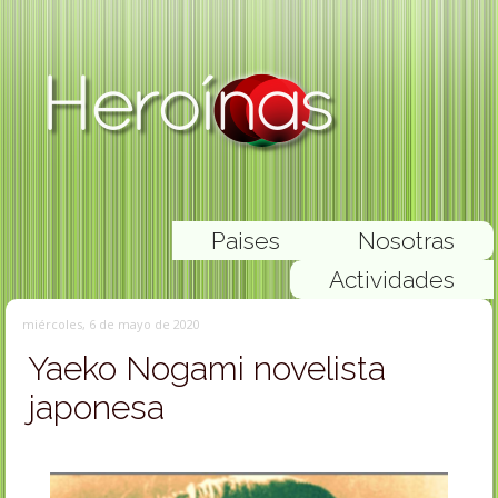
Paises
Nosotras
Actividades
miércoles, 6 de mayo de 2020
Yaeko Nogami novelista
japonesa