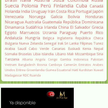
Suecia
Polonia
Perú
Finlandia
Cuba
Canadá
Holanda
India
Uruguay
Irán
Costa Rica
Portugal
Japón
Venezuela
Noruega
Galicia
Bolivia
Honduras
Nicaragua
Australia
Guatemala
República Dominicana
Dinamarca
Sudáfrica
Irlanda
China
El Salvador
Grecia
Egipto
Marruecos
Ucrania
Paraguay
Puerto Rico
Andalucía
Hungria
Belgica
Inglaterra
República Checa
Bulgaria
Nueva Zelanda
Senegal
Irak
Sri Lanka
Filipinas
Tunez
Arabia Saudí
Cabo Verde
Canarias
Euskadi
Kenia
Nepal
Somalia
Bruselas
Libia
Islandia.
Líbano
Mali
Mozambique
Siria
Tanzania
Albania
Angola
Congo
Gambia
Indonesia
Pakistan
Vietnam
Bangladesh
Bosnia
Camboya
Camerún
Emiratos Arabes
Unidos
Eritrea
Groenlandia
Guinea Ecuatorial
Haití
Kurdistan
Kuwait
Madagascar
RDC
Ruanda