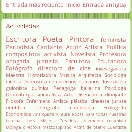
Entrada más reciente
Inicio
Entrada antigua
Actividades
Escritora
Poeta
Pintora
feminista
Periodista
Cantante
Actriz
Artista
Política
compositora
activista
Novelista
Profesora
abogada
pianista
Escultora
Educadora
Fotógrafa
directora de cine
investigadora
Maestra
Historiadora
Música
Arquitecta
Socióloga
medica
Defensora de derechos humanos
Ilustradora
guionista
química
Pedagoga
bailarina
Psicóloga
Dramaturga
sindicalista
Arte
Diseñadora
dibujante
Filosofa
Enfermera
Artista plástica
cineasta
jurista
científica
coreógrafa
matemática
Ecologista
Economista
Anarquista
Pintura
Rosas para todas nuestras
heroínas
Jueza
Mujeres Creadoras
Narradora
ceramista
Bióloga
directora
mezzosoprano
Actriz de teatro
Cuentista