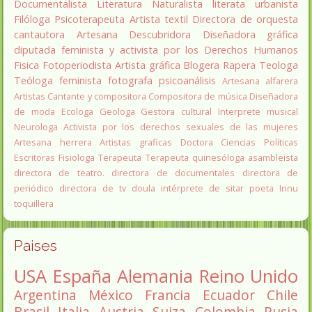
Documentalista
Literatura
Naturalista
literata
urbanista
Filóloga
Psicoterapeuta
Artista textil
Directora de orquesta
cantautora
Artesana
Descubridora
Diseñadora gráfica
diputada
feminista y activista por los Derechos Humanos
Fisica
Fotoperiodista
Artista gráfica
Blogera
Rapera
Teologa
Teóloga feminista
fotografa
psicoanálisis
Artesana alfarera
Artistas
Cantante y compositora
Compositora de música
Diseñadora
de moda
Ecologa
Geologa
Gestora cultural
Interprete musical
Neurologa
Activista por los derechos sexuales de las mujeres
Artesana herrera
Artistas graficas
Doctora Ciencias Políticas
Escritoras
Fisiologa
Terapeuta
Terapeuta quinesóloga
asambleista
directora de teatro.
directora de documentales
directora de
periódico
directora de tv
doula
intérprete de sitar
poeta Innu
toquillera
Paises
USA
España
Alemania
Reino Unido
Argentina
México
Francia
Ecuador
Chile
Brasil
Italia
Austria
Suiza
Colombia
Rusia