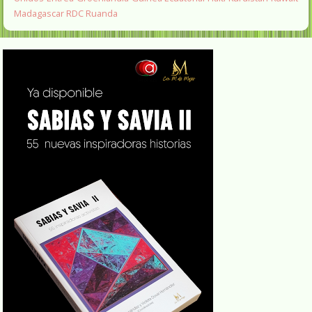
Madagascar
RDC
Ruanda