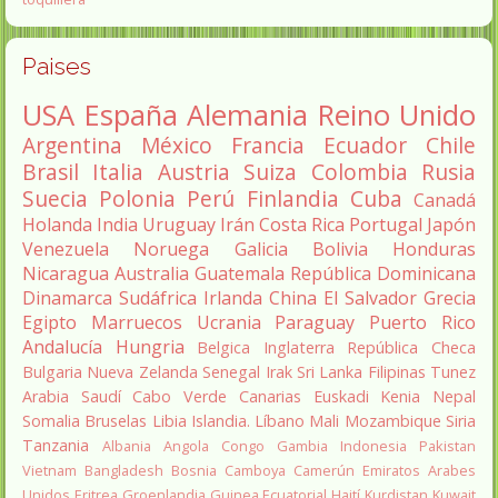
Paises
USA
España
Alemania
Reino Unido
Argentina
México
Francia
Ecuador
Chile
Brasil
Italia
Austria
Suiza
Colombia
Rusia
Suecia
Polonia
Perú
Finlandia
Cuba
Canadá
Holanda
India
Uruguay
Irán
Costa Rica
Portugal
Japón
Venezuela
Noruega
Galicia
Bolivia
Honduras
Nicaragua
Australia
Guatemala
República Dominicana
Dinamarca
Sudáfrica
Irlanda
China
El Salvador
Grecia
Egipto
Marruecos
Ucrania
Paraguay
Puerto Rico
Andalucía
Hungria
Belgica
Inglaterra
República Checa
Bulgaria
Nueva Zelanda
Senegal
Irak
Sri Lanka
Filipinas
Tunez
Arabia Saudí
Cabo Verde
Canarias
Euskadi
Kenia
Nepal
Somalia
Bruselas
Libia
Islandia.
Líbano
Mali
Mozambique
Siria
Tanzania
Albania
Angola
Congo
Gambia
Indonesia
Pakistan
Vietnam
Bangladesh
Bosnia
Camboya
Camerún
Emiratos Arabes
Unidos
Eritrea
Groenlandia
Guinea Ecuatorial
Haití
Kurdistan
Kuwait