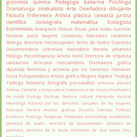
guionista
química
Pedagoga
bailarina
Psicóloga
Dramaturga
sindicalista
Arte
Diseñadora
dibujante
Filosofa
Enfermera
Artista plástica
cineasta
jurista
científica
coreógrafa
matemática
Ecologista
Economista
Anarquista
Pintura
Rosas para todas nuestras
heroínas
Jueza
Mujeres Creadoras
Narradora
ceramista
Bióloga
directora
mezzosoprano
Actriz de teatro
Cuentista
Documentalista
Literatura
Naturalista
literata
urbanista
Filóloga
Psicoterapeuta
Artista textil
Directora de orquesta
cantautora
Artesana
Descubridora
Diseñadora gráfica
diputada
feminista y activista por los Derechos Humanos
Fisica
Fotoperiodista
Artista gráfica
Blogera
Rapera
Teologa
Teóloga feminista
fotografa
psicoanálisis
Artesana alfarera
Artistas
Cantante y compositora
Compositora de música
Diseñadora
de moda
Ecologa
Geologa
Gestora cultural
Interprete musical
Neurologa
Activista por los derechos sexuales de las mujeres
Artesana herrera
Artistas graficas
Doctora Ciencias Políticas
Escritoras
Fisiologa
Terapeuta
Terapeuta quinesóloga
asambleista
directora de teatro.
directora de documentales
directora de
periódico
directora de tv
doula
intérprete de sitar
poeta Innu
toquillera