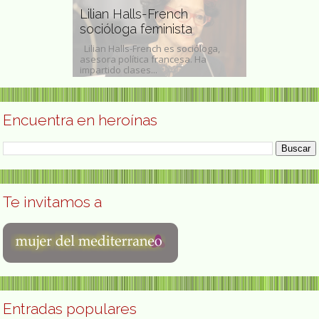
Lilian Halls-French
abogada, fi
socióloga feminista
investigado
ció Isabel, en
Lilian Halls-French es socióloga,
Foto: Donald 
es extremeños
asesora política francesa. Ha
y Paz Bailey (G
..
impartido clases...
de 1966) es una
Encuentra en heroínas
Te invitamos a
Entradas populares