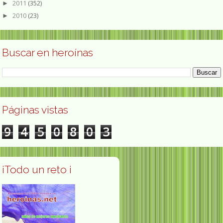
2011
(352)
►
2010
(23)
►
Buscar en heroínas
Páginas vistas
9
4
5
0
8
0
3
¡Todo un reto ¡