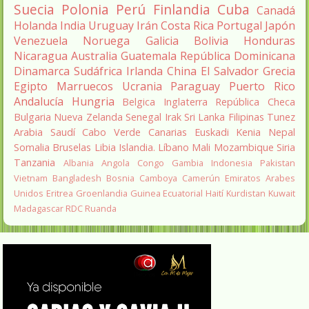
Suecia
Polonia
Perú
Finlandia
Cuba
Canadá
Holanda
India
Uruguay
Irán
Costa Rica
Portugal
Japón
Venezuela
Noruega
Galicia
Bolivia
Honduras
Nicaragua
Australia
Guatemala
República Dominicana
Dinamarca
Sudáfrica
Irlanda
China
El Salvador
Grecia
Egipto
Marruecos
Ucrania
Paraguay
Puerto Rico
Andalucía
Hungria
Belgica
Inglaterra
República Checa
Bulgaria
Nueva Zelanda
Senegal
Irak
Sri Lanka
Filipinas
Tunez
Arabia Saudí
Cabo Verde
Canarias
Euskadi
Kenia
Nepal
Somalia
Bruselas
Libia
Islandia.
Líbano
Mali
Mozambique
Siria
Tanzania
Albania
Angola
Congo
Gambia
Indonesia
Pakistan
Vietnam
Bangladesh
Bosnia
Camboya
Camerún
Emiratos Arabes
Unidos
Eritrea
Groenlandia
Guinea Ecuatorial
Haití
Kurdistan
Kuwait
Madagascar
RDC
Ruanda