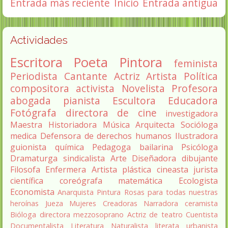
Entrada más reciente
Inicio
Entrada antigua
Actividades
Escritora
Poeta
Pintora
feminista
Periodista
Cantante
Actriz
Artista
Política
compositora
activista
Novelista
Profesora
abogada
pianista
Escultora
Educadora
Fotógrafa
directora de cine
investigadora
Maestra
Historiadora
Música
Arquitecta
Socióloga
medica
Defensora de derechos humanos
Ilustradora
guionista
química
Pedagoga
bailarina
Psicóloga
Dramaturga
sindicalista
Arte
Diseñadora
dibujante
Filosofa
Enfermera
Artista plástica
cineasta
jurista
científica
coreógrafa
matemática
Ecologista
Economista
Anarquista
Pintura
Rosas para todas nuestras
heroínas
Jueza
Mujeres Creadoras
Narradora
ceramista
Bióloga
directora
mezzosoprano
Actriz de teatro
Cuentista
Documentalista
Literatura
Naturalista
literata
urbanista