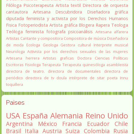
Filóloga
Psicoterapeuta
Artista textil
Directora de orquesta
cantautora
Artesana
Descubridora
Diseñadora gráfica
diputada
feminista y activista por los Derechos Humanos
Fisica
Fotoperiodista
Artista gráfica
Blogera
Rapera
Teologa
Teóloga feminista
fotografa
psicoanálisis
Artesana alfarera
Artistas
Cantante y compositora
Compositora de música
Diseñadora
de moda
Ecologa
Geologa
Gestora cultural
Interprete musical
Neurologa
Activista por los derechos sexuales de las mujeres
Artesana herrera
Artistas graficas
Doctora Ciencias Políticas
Escritoras
Fisiologa
Terapeuta
Terapeuta quinesóloga
asambleista
directora de teatro.
directora de documentales
directora de
periódico
directora de tv
doula
intérprete de sitar
poeta Innu
toquillera
Paises
USA
España
Alemania
Reino Unido
Argentina
México
Francia
Ecuador
Chile
Brasil
Italia
Austria
Suiza
Colombia
Rusia