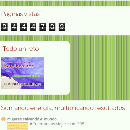
Páginas vistas
9
4
4
4
7
0
9
¡Todo un reto ¡
Sumando energía, multiplicando resultados
mujeres salvando el mundo
#CuentanLasMujeres #1395