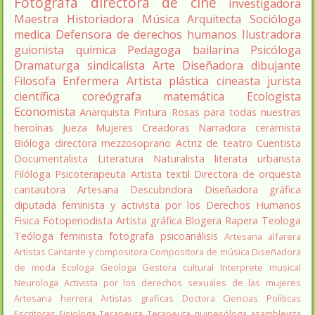
Fotógrafa
directora de cine
investigadora
Maestra
Historiadora
Música
Arquitecta
Socióloga
medica
Defensora de derechos humanos
Ilustradora
guionista
química
Pedagoga
bailarina
Psicóloga
Dramaturga
sindicalista
Arte
Diseñadora
dibujante
Filosofa
Enfermera
Artista plástica
cineasta
jurista
científica
coreógrafa
matemática
Ecologista
Economista
Anarquista
Pintura
Rosas para todas nuestras
heroínas
Jueza
Mujeres Creadoras
Narradora
ceramista
Bióloga
directora
mezzosoprano
Actriz de teatro
Cuentista
Documentalista
Literatura
Naturalista
literata
urbanista
Filóloga
Psicoterapeuta
Artista textil
Directora de orquesta
cantautora
Artesana
Descubridora
Diseñadora gráfica
diputada
feminista y activista por los Derechos Humanos
Fisica
Fotoperiodista
Artista gráfica
Blogera
Rapera
Teologa
Teóloga feminista
fotografa
psicoanálisis
Artesana alfarera
Artistas
Cantante y compositora
Compositora de música
Diseñadora
de moda
Ecologa
Geologa
Gestora cultural
Interprete musical
Neurologa
Activista por los derechos sexuales de las mujeres
Artesana herrera
Artistas graficas
Doctora Ciencias Políticas
Escritoras
Fisiologa
Terapeuta
Terapeuta quinesóloga
asambleista