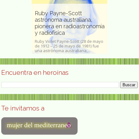
Ruby Payne-Scott
astrónoma australiana,
vista
pionera en radioastronomía
Niède Gui
y radiofísica
brasileña
én nombrada
 (1989 –
Ruby Violet Payne-Scott (28 de mayo
Niède Guidon (
 2020),​ fue
de 1912 – 25 de mayo de 1981) fue
1933 - São Rai
una astrónoma australiana,...
junio de 2025 ) 
Encuentra en heroínas
Te invitamos a