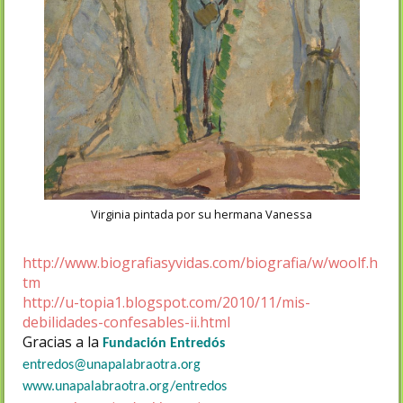
Virginia pintada por su hermana Vanessa
http://www.biografiasyvidas.com/biografia/w/woolf.h
tm
http://u-topia1.blogspot.com/2010/11/mis-
debilidades-confesables-ii.html
Gracias a la
Fundación Entredós
entredos@unapalabraotra.org
www.unapalabraotra.org/entredos