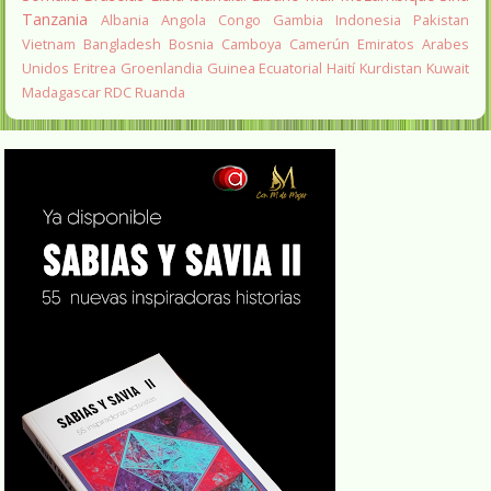
Tanzania
Albania
Angola
Congo
Gambia
Indonesia
Pakistan
Vietnam
Bangladesh
Bosnia
Camboya
Camerún
Emiratos Arabes
Unidos
Eritrea
Groenlandia
Guinea Ecuatorial
Haití
Kurdistan
Kuwait
Madagascar
RDC
Ruanda