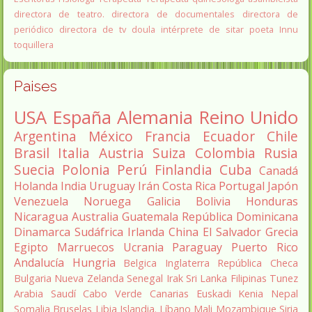
directora de teatro.
directora de documentales
directora de
periódico
directora de tv
doula
intérprete de sitar
poeta Innu
toquillera
Paises
USA
España
Alemania
Reino Unido
Argentina
México
Francia
Ecuador
Chile
Brasil
Italia
Austria
Suiza
Colombia
Rusia
Suecia
Polonia
Perú
Finlandia
Cuba
Canadá
Holanda
India
Uruguay
Irán
Costa Rica
Portugal
Japón
Venezuela
Noruega
Galicia
Bolivia
Honduras
Nicaragua
Australia
Guatemala
República Dominicana
Dinamarca
Sudáfrica
Irlanda
China
El Salvador
Grecia
Egipto
Marruecos
Ucrania
Paraguay
Puerto Rico
Andalucía
Hungria
Belgica
Inglaterra
República Checa
Bulgaria
Nueva Zelanda
Senegal
Irak
Sri Lanka
Filipinas
Tunez
Arabia Saudí
Cabo Verde
Canarias
Euskadi
Kenia
Nepal
Somalia
Bruselas
Libia
Islandia.
Líbano
Mali
Mozambique
Siria