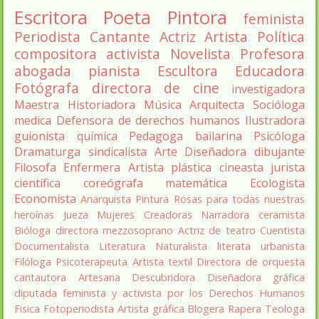
Escritora
Poeta
Pintora
feminista
Periodista
Cantante
Actriz
Artista
Política
compositora
activista
Novelista
Profesora
abogada
pianista
Escultora
Educadora
Fotógrafa
directora de cine
investigadora
Maestra
Historiadora
Música
Arquitecta
Socióloga
medica
Defensora de derechos humanos
Ilustradora
guionista
química
Pedagoga
bailarina
Psicóloga
Dramaturga
sindicalista
Arte
Diseñadora
dibujante
Filosofa
Enfermera
Artista plástica
cineasta
jurista
científica
coreógrafa
matemática
Ecologista
Economista
Anarquista
Pintura
Rosas para todas nuestras
heroínas
Jueza
Mujeres Creadoras
Narradora
ceramista
Bióloga
directora
mezzosoprano
Actriz de teatro
Cuentista
Documentalista
Literatura
Naturalista
literata
urbanista
Filóloga
Psicoterapeuta
Artista textil
Directora de orquesta
cantautora
Artesana
Descubridora
Diseñadora gráfica
diputada
feminista y activista por los Derechos Humanos
Fisica
Fotoperiodista
Artista gráfica
Blogera
Rapera
Teologa