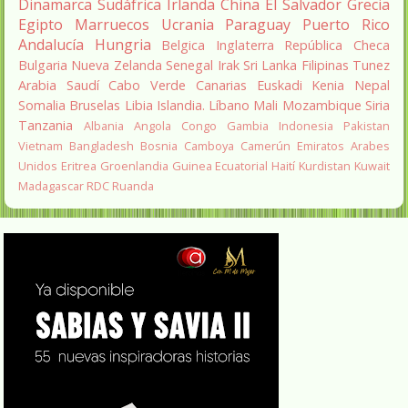
Dinamarca
Sudáfrica
Irlanda
China
El Salvador
Grecia
Egipto
Marruecos
Ucrania
Paraguay
Puerto Rico
Andalucía
Hungria
Belgica
Inglaterra
República Checa
Bulgaria
Nueva Zelanda
Senegal
Irak
Sri Lanka
Filipinas
Tunez
Arabia Saudí
Cabo Verde
Canarias
Euskadi
Kenia
Nepal
Somalia
Bruselas
Libia
Islandia.
Líbano
Mali
Mozambique
Siria
Tanzania
Albania
Angola
Congo
Gambia
Indonesia
Pakistan
Vietnam
Bangladesh
Bosnia
Camboya
Camerún
Emiratos Arabes
Unidos
Eritrea
Groenlandia
Guinea Ecuatorial
Haití
Kurdistan
Kuwait
Madagascar
RDC
Ruanda