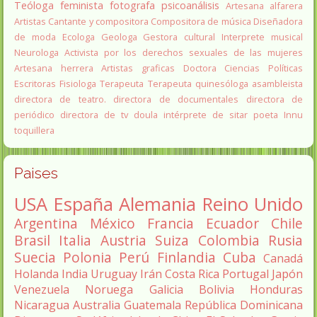
Teóloga feminista
fotografa
psicoanálisis
Artesana alfarera
Artistas
Cantante y compositora
Compositora de música
Diseñadora
de moda
Ecologa
Geologa
Gestora cultural
Interprete musical
Neurologa
Activista por los derechos sexuales de las mujeres
Artesana herrera
Artistas graficas
Doctora Ciencias Políticas
Escritoras
Fisiologa
Terapeuta
Terapeuta quinesóloga
asambleista
directora de teatro.
directora de documentales
directora de
periódico
directora de tv
doula
intérprete de sitar
poeta Innu
toquillera
Paises
USA
España
Alemania
Reino Unido
Argentina
México
Francia
Ecuador
Chile
Brasil
Italia
Austria
Suiza
Colombia
Rusia
Suecia
Polonia
Perú
Finlandia
Cuba
Canadá
Holanda
India
Uruguay
Irán
Costa Rica
Portugal
Japón
Venezuela
Noruega
Galicia
Bolivia
Honduras
Nicaragua
Australia
Guatemala
República Dominicana