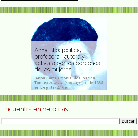
Anna Blos política,
profesora , autora y
ista
activista por los derechos
Elmina Moi
de las mujeres
chilena
il Catricura
Anna Berta Antonia Blos, nacida
Elmina Moisan (
1952-8 de
Tomasczewska (4 de agosto de 1866
Santiago, 1938)
en Liegnitz- 27 de...
chilena inscrita
Encuentra en heroínas