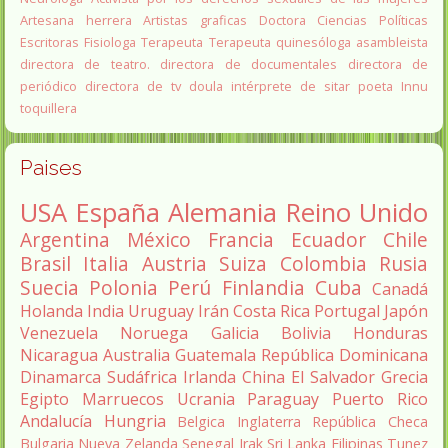
Artesana herrera
Artistas graficas
Doctora Ciencias Políticas
Escritoras
Fisiologa
Terapeuta
Terapeuta quinesóloga
asambleista
directora de teatro.
directora de documentales
directora de
periódico
directora de tv
doula
intérprete de sitar
poeta Innu
toquillera
Paises
USA
España
Alemania
Reino Unido
Argentina
México
Francia
Ecuador
Chile
Brasil
Italia
Austria
Suiza
Colombia
Rusia
Suecia
Polonia
Perú
Finlandia
Cuba
Canadá
Holanda
India
Uruguay
Irán
Costa Rica
Portugal
Japón
Venezuela
Noruega
Galicia
Bolivia
Honduras
Nicaragua
Australia
Guatemala
República Dominicana
Dinamarca
Sudáfrica
Irlanda
China
El Salvador
Grecia
Egipto
Marruecos
Ucrania
Paraguay
Puerto Rico
Andalucía
Hungria
Belgica
Inglaterra
República Checa
Bulgaria
Nueva Zelanda
Senegal
Irak
Sri Lanka
Filipinas
Tunez