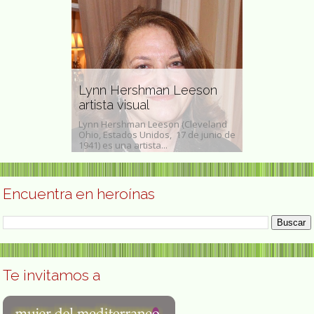
Tania Pario
Lynn Hershman Leeson
activista p
 pintora
artista visual
derechos 
(Valladolid,
Lynn Hershman Leeson (Cleveland
Tania Edith Par
3). Se inició
Ohio, Estados Unidos, 17 de junio de
de julio de 198
udio...
1941) es una artista...
política y traba
Encuentra en heroínas
Te invitamos a