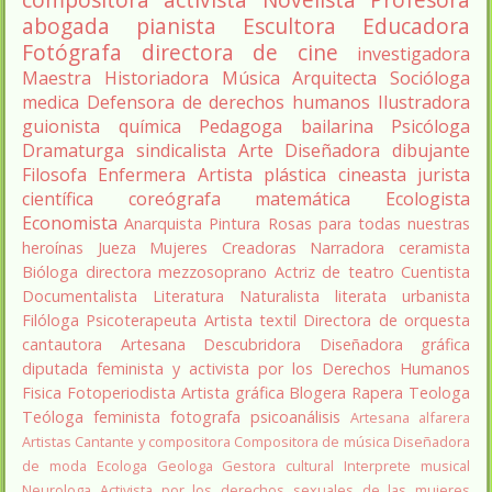
abogada
pianista
Escultora
Educadora
Fotógrafa
directora de cine
investigadora
Maestra
Historiadora
Música
Arquitecta
Socióloga
medica
Defensora de derechos humanos
Ilustradora
guionista
química
Pedagoga
bailarina
Psicóloga
Dramaturga
sindicalista
Arte
Diseñadora
dibujante
Filosofa
Enfermera
Artista plástica
cineasta
jurista
científica
coreógrafa
matemática
Ecologista
Economista
Anarquista
Pintura
Rosas para todas nuestras
heroínas
Jueza
Mujeres Creadoras
Narradora
ceramista
Bióloga
directora
mezzosoprano
Actriz de teatro
Cuentista
Documentalista
Literatura
Naturalista
literata
urbanista
Filóloga
Psicoterapeuta
Artista textil
Directora de orquesta
cantautora
Artesana
Descubridora
Diseñadora gráfica
diputada
feminista y activista por los Derechos Humanos
Fisica
Fotoperiodista
Artista gráfica
Blogera
Rapera
Teologa
Teóloga feminista
fotografa
psicoanálisis
Artesana alfarera
Artistas
Cantante y compositora
Compositora de música
Diseñadora
de moda
Ecologa
Geologa
Gestora cultural
Interprete musical
Neurologa
Activista por los derechos sexuales de las mujeres