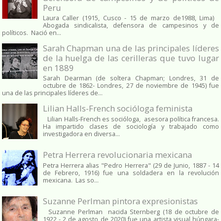
Peru
Laura Caller (1915, Cusco - 15 de marzo de1988, Lima)
Abogada sindicalista, defensora de campesinos y de
políticos. Nació en...
Sarah Chapman una de las principales líderes
de la huelga de las cerilleras que tuvo lugar
en 1889
Sarah Dearman (de soltera Chapman; Londres, 31 de
octubre de 1862​- Londres, 27 de noviembre de 1945)​ fue
una de las principales líderes de...
Lilian Halls-French socióloga feminista
Lilian Halls-French es socióloga, asesora política francesa.
Ha impartido clases de sociología y trabajado como
investigadora en diversa...
Petra Herrera revolucionaria mexicana
Petra Herrera alias "Pedro Herrera" (29 de Junio, 1887 - 14
de Febrero, 1916) fue una soldadera en la revolución
mexicana. Las so...
Suzanne Perlman pintora expresionistas
Suzanne Perlman nacida Sternberg (18 de octubre de
1922 - 2 de agosto de 2020) fue una artista visual húngara-