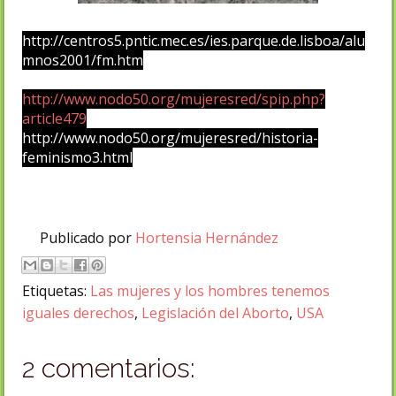
http://centros5.pntic.mec.es/ies.parque.de.lisboa/alu
mnos2001/fm.htm
http://www.nodo50.org/mujeresred/spip.php?
article479
http://www.nodo50.org/mujeresred/historia-
feminismo3.html
Publicado por
Hortensia Hernández
Etiquetas:
Las mujeres y los hombres tenemos
iguales derechos
,
Legislación del Aborto
,
USA
2 comentarios: