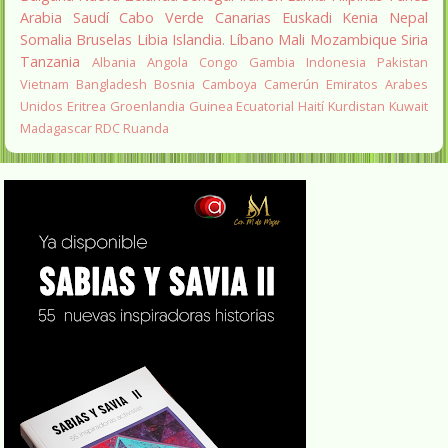
Arabia Saudí
Cabo Verde
Canarias
Euskadi
Kenia
Nepal
Somalia
Bruselas
Libia
Islandia.
Líbano
Mali
Mozambique
Siria
Tanzania
Albania
Angola
Congo
Gambia
Indonesia
Pakistan
Vietnam
Bangladesh
Bosnia
Camboya
Camerún
Emiratos Arabes
Unidos
Eritrea
Groenlandia
Guinea Ecuatorial
Haití
Kurdistan
Kuwait
Madagascar
RDC
Ruanda