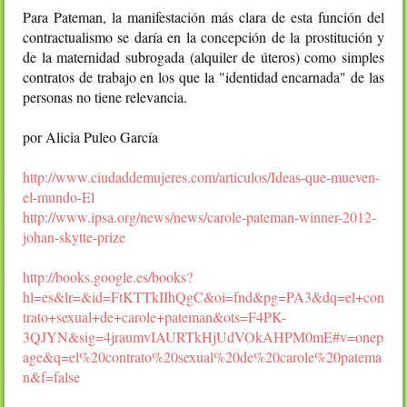
Para Pateman, la manifestación más clara de esta función del
contractualismo se daría en la concepción de la prostitución y
de la maternidad subrogada (alquiler de úteros) como simples
contratos de trabajo en los que la "identidad encarnada" de las
personas no tiene relevancia.
por Alicia Puleo García
http://www.ciudaddemujeres.com/articulos/Ideas-que-mueven-
el-mundo-El
http://www.ipsa.org/news/news/carole-pateman-winner-2012-
johan-skytte-prize
http://books.google.es/books?
hl=es&lr=&id=FtKTTkIIhQgC&oi=fnd&pg=PA3&dq=el+con
trato+sexual+de+carole+pateman&ots=F4PK-
3QJYN&sig=4jraumvIAURTkHjUdVOkAHPM0mE#v=onep
age&q=el%20contrato%20sexual%20de%20carole%20patema
n&f=false