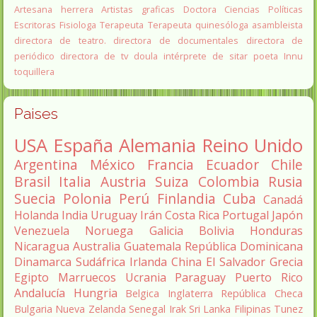
Artesana herrera
Artistas graficas
Doctora Ciencias Políticas
Escritoras
Fisiologa
Terapeuta
Terapeuta quinesóloga
asambleista
directora de teatro.
directora de documentales
directora de
periódico
directora de tv
doula
intérprete de sitar
poeta Innu
toquillera
Paises
USA
España
Alemania
Reino Unido
Argentina
México
Francia
Ecuador
Chile
Brasil
Italia
Austria
Suiza
Colombia
Rusia
Suecia
Polonia
Perú
Finlandia
Cuba
Canadá
Holanda
India
Uruguay
Irán
Costa Rica
Portugal
Japón
Venezuela
Noruega
Galicia
Bolivia
Honduras
Nicaragua
Australia
Guatemala
República Dominicana
Dinamarca
Sudáfrica
Irlanda
China
El Salvador
Grecia
Egipto
Marruecos
Ucrania
Paraguay
Puerto Rico
Andalucía
Hungria
Belgica
Inglaterra
República Checa
Bulgaria
Nueva Zelanda
Senegal
Irak
Sri Lanka
Filipinas
Tunez