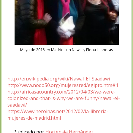
Mayo de 2016 en Madrid con Nawal y Elena Lasheras
http://en.wikipedia.org/wiki/Nawal_El_Saadawi
http://www.nodo50.org/mujeresred/egipto.htm#1
http://africasacountry.com/2012/04/03/we-were-
colonized-and-that-is-why-we-are-funny/nawal-el-
saadawi/
https://www.heroinas.net/2012/02/la-libreria-
mujeres-de-madrid.html
Publicado por
Hortensia Hernández