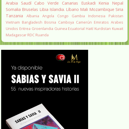
Arabia Saudí
Cabo Verde
Canarias
Euskadi
Kenia
Nepal
Somalia
Bruselas
Libia
Islandia.
Líbano
Mali
Mozambique
Siria
Tanzania
Albania
Angola
Congo
Gambia
Indonesia
Pakistan
Vietnam
Bangladesh
Bosnia
Camboya
Camerún
Emiratos Arabes
Unidos
Eritrea
Groenlandia
Guinea Ecuatorial
Haití
Kurdistan
Kuwait
Madagascar
RDC
Ruanda