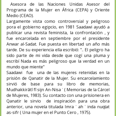
Asesora de las Naciones Unidas Asesor del
Programa de la Mujer en África (CEPA) y Oriente
Medio (CEAO).
Largamente vista como controversial y peligroso
pora el gobierno egipcio, en 1981 Saadawi ayudó a
publicar una revista feminista, la confrontación , y
fue encarcelada en septiembre por el presidente
Anwar al-Sadat. Fue puesta en libertad un año más
tarde. De su experiencia ella escribió: ".. El peligro ha
sido parte de mi vida desde que cogí una pluma y
escribí Nada es más peligroso que la verdad en un
mundo que miente"
Saadawi fue una de las mujeres retenidas en la
prisión de Qanatir de la Mujer. Su encarcelamiento
sirvió de base para su libro de memorias,
Mudhakkirâtî fî sijn An-Nisa ʾ ( Memorias de la Cárcel
de Mujeres, 1983). Su contacto con una prisionera en
Qanatir le sirvio de inspiración para una obra
anterior, una novela titulada Imra ʾ ah ʿ inda nuqṭat
as-sifr ( Una mujer en el Punto Cero , 1975).