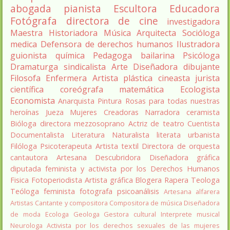
abogada
pianista
Escultora
Educadora
Fotógrafa
directora de cine
investigadora
Maestra
Historiadora
Música
Arquitecta
Socióloga
medica
Defensora de derechos humanos
Ilustradora
guionista
química
Pedagoga
bailarina
Psicóloga
Dramaturga
sindicalista
Arte
Diseñadora
dibujante
Filosofa
Enfermera
Artista plástica
cineasta
jurista
científica
coreógrafa
matemática
Ecologista
Economista
Anarquista
Pintura
Rosas para todas nuestras
heroínas
Jueza
Mujeres Creadoras
Narradora
ceramista
Bióloga
directora
mezzosoprano
Actriz de teatro
Cuentista
Documentalista
Literatura
Naturalista
literata
urbanista
Filóloga
Psicoterapeuta
Artista textil
Directora de orquesta
cantautora
Artesana
Descubridora
Diseñadora gráfica
diputada
feminista y activista por los Derechos Humanos
Fisica
Fotoperiodista
Artista gráfica
Blogera
Rapera
Teologa
Teóloga feminista
fotografa
psicoanálisis
Artesana alfarera
Artistas
Cantante y compositora
Compositora de música
Diseñadora
de moda
Ecologa
Geologa
Gestora cultural
Interprete musical
Neurologa
Activista por los derechos sexuales de las mujeres