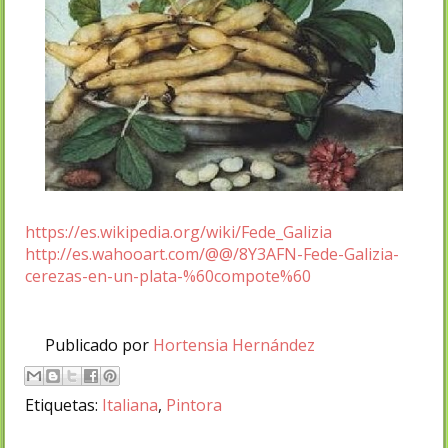
https://es.wikipedia.org/wiki/Fede_Galizia
http://es.wahooart.com/@@/8Y3AFN-Fede-Galizia-
cerezas-en-un-plata-%60compote%60
Publicado por
Hortensia Hernández
Etiquetas:
Italiana
,
Pintora