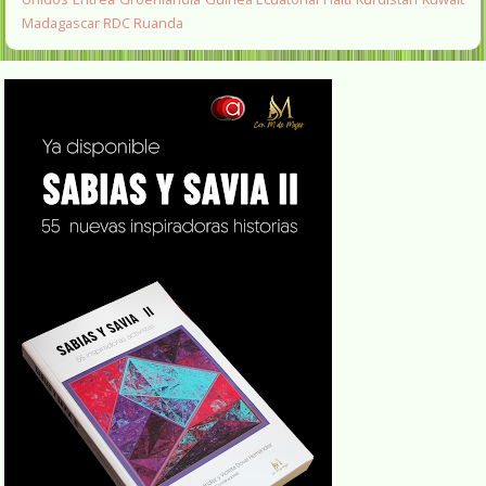
Madagascar
RDC
Ruanda