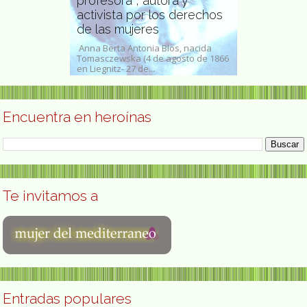
aliana,
profesora , autora y
Louise Poun
oastronomía
activista por los derechos
lingüista y
de las mujeres
deportista
ott (28 de mayo
Anna Berta Antonia Blos, nacida
Louise Pound (3
de 1981) fue
Tomasczewska (4 de agosto de 1866
de junio de 195
iana,...
en Liegnitz- 27 de...
lingüista y prof
Encuentra en heroínas
Te invitamos a
Entradas populares