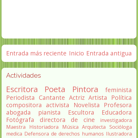
Entrada más reciente
Inicio
Entrada antigua
Actividades
Escritora
Poeta
Pintora
feminista
Periodista
Cantante
Actriz
Artista
Política
compositora
activista
Novelista
Profesora
abogada
pianista
Escultora
Educadora
Fotógrafa
directora de cine
investigadora
Maestra
Historiadora
Música
Arquitecta
Socióloga
medica
Defensora de derechos humanos
Ilustradora