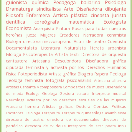
guionista
química
Pedagoga
bailarina
Psicóloga
Dramaturga
sindicalista
Arte
Diseñadora
dibujante
Filosofa
Enfermera
Artista plástica
cineasta
jurista
científica
coreógrafa
matemática
Ecologista
Economista
Anarquista
Pintura
Rosas para todas nuestras
heroínas
Jueza
Mujeres Creadoras
Narradora
ceramista
Bióloga
directora
mezzosoprano
Actriz de teatro
Cuentista
Documentalista
Literatura
Naturalista
literata
urbanista
Filóloga
Psicoterapeuta
Artista textil
Directora de orquesta
cantautora
Artesana
Descubridora
Diseñadora gráfica
diputada
feminista y activista por los Derechos Humanos
Fisica
Fotoperiodista
Artista gráfica
Blogera
Rapera
Teologa
Teóloga feminista
fotografa
psicoanálisis
Artesana alfarera
Artistas
Cantante y compositora
Compositora de música
Diseñadora
de moda
Ecologa
Geologa
Gestora cultural
Interprete musical
Neurologa
Activista por los derechos sexuales de las mujeres
Artesana herrera
Artistas graficas
Doctora Ciencias Políticas
Escritoras
Fisiologa
Terapeuta
Terapeuta quinesóloga
asambleista
directora de teatro.
directora de documentales
directora de
periódico
directora de tv
doula
intérprete de sitar
poeta Innu