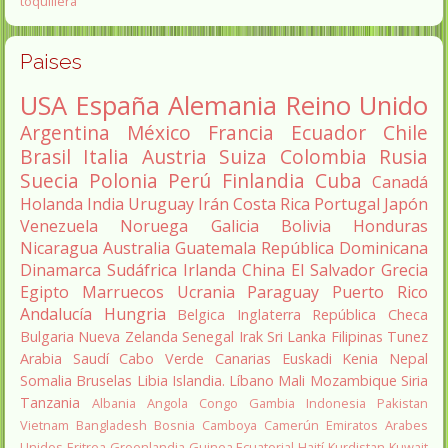
toquillera
Paises
USA
España
Alemania
Reino Unido
Argentina
México
Francia
Ecuador
Chile
Brasil
Italia
Austria
Suiza
Colombia
Rusia
Suecia
Polonia
Perú
Finlandia
Cuba
Canadá
Holanda
India
Uruguay
Irán
Costa Rica
Portugal
Japón
Venezuela
Noruega
Galicia
Bolivia
Honduras
Nicaragua
Australia
Guatemala
República Dominicana
Dinamarca
Sudáfrica
Irlanda
China
El Salvador
Grecia
Egipto
Marruecos
Ucrania
Paraguay
Puerto Rico
Andalucía
Hungria
Belgica
Inglaterra
República Checa
Bulgaria
Nueva Zelanda
Senegal
Irak
Sri Lanka
Filipinas
Tunez
Arabia Saudí
Cabo Verde
Canarias
Euskadi
Kenia
Nepal
Somalia
Bruselas
Libia
Islandia.
Líbano
Mali
Mozambique
Siria
Tanzania
Albania
Angola
Congo
Gambia
Indonesia
Pakistan
Vietnam
Bangladesh
Bosnia
Camboya
Camerún
Emiratos Arabes
Unidos
Eritrea
Groenlandia
Guinea Ecuatorial
Haití
Kurdistan
Kuwait