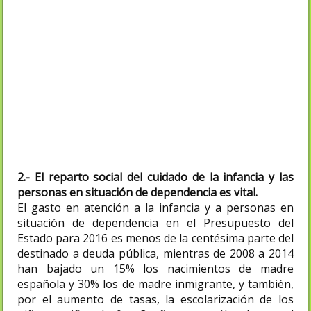
reducción general de la jornada laboral
-
eliminar la brecha de género en salarios
(32%), pensiones (38%) y cobertura por
desempleo (15%)
-
eliminar la declaración conjunta del IRPF,
porque desincentiva de hecho el empleo
de las mujeres casadas
2.- El reparto social del cuidado de la infancia y las
personas en situación de dependencia es vital.
El gasto en atención a la infancia y a personas en
situación de dependencia en el Presupuesto del
Estado para 2016 es menos de la centésima parte del
destinado a deuda pública, mientras de 2008 a 2014
han bajado un 15% los nacimientos de madre
española y 30% los de madre inmigrante, y también,
por el aumento de tasas, la escolarización de los