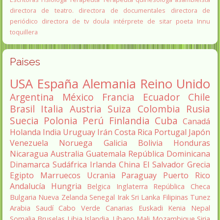
directora de teatro.
directora de documentales
directora de
periódico
directora de tv
doula
intérprete de sitar
poeta Innu
toquillera
Paises
USA
España
Alemania
Reino Unido
Argentina
México
Francia
Ecuador
Chile
Brasil
Italia
Austria
Suiza
Colombia
Rusia
Suecia
Polonia
Perú
Finlandia
Cuba
Canadá
Holanda
India
Uruguay
Irán
Costa Rica
Portugal
Japón
Venezuela
Noruega
Galicia
Bolivia
Honduras
Nicaragua
Australia
Guatemala
República Dominicana
Dinamarca
Sudáfrica
Irlanda
China
El Salvador
Grecia
Egipto
Marruecos
Ucrania
Paraguay
Puerto Rico
Andalucía
Hungria
Belgica
Inglaterra
República Checa
Bulgaria
Nueva Zelanda
Senegal
Irak
Sri Lanka
Filipinas
Tunez
Arabia Saudí
Cabo Verde
Canarias
Euskadi
Kenia
Nepal
Somalia
Bruselas
Libia
Islandia.
Líbano
Mali
Mozambique
Siria