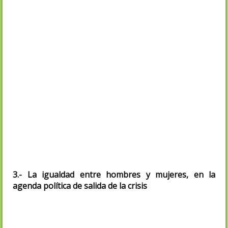
situación de dependencia, que crearía
600.000 nuevos empleos
- permisos laborales obligatorios, iguales
e intransferibles por nacimiento o
adopción para mujeres y hombres
-aplicar al IRPF la tributación individual y
cubrir las necesidades de las familias
monomarentales, la infancia y personas
mayores con gasto público, no con
desgravaciones fiscales que crean
desigualdades territoriales y sociales
3.- La igualdad entre hombres y mujeres, en la
agenda política de salida de la crisis
-
Reponer el Ministerio de Igualdad
eliminado en 2010, el Instituto de la Mujer