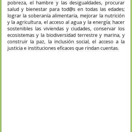
pobreza, el hambre y las desigualdades, procurar
salud y bienestar para tod@s en todas las edades;
lograr la soberanía alimentaria, mejorar la nutrición
y la agricultura, el acceso al agua y la energía; hacer
sostenibles las viviendas y ciudades, conservar los
ecosistemas y la biodiversidad terrestre y marina, y
construir la paz, la inclusión social, el acceso a la
justicia e instituciones eficaces que rindan cuentas.
-
Construir la Soberanía Alimentaria como
facultad de cada pueblo para definir sus
políticas para el desarrollo agrario
sostenible y la seguridad alimentaria, sin
gestionar el derecho humano a la
alimentación y la lucha contra el hambre
como un negocio de las multinacionales,
sino un asunto de la sociedad civil y la
población agraria locales.
-
Evaluar cómo la agricultura y ganadería
de proximidad evitan la pobreza o