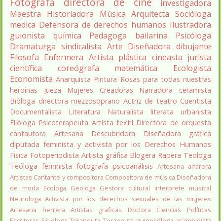
Fotógrafa
directora de cine
investigadora
Maestra
Historiadora
Música
Arquitecta
Socióloga
medica
Defensora de derechos humanos
Ilustradora
guionista
química
Pedagoga
bailarina
Psicóloga
Dramaturga
sindicalista
Arte
Diseñadora
dibujante
Filosofa
Enfermera
Artista plástica
cineasta
jurista
científica
coreógrafa
matemática
Ecologista
Economista
Anarquista
Pintura
Rosas para todas nuestras
heroínas
Jueza
Mujeres Creadoras
Narradora
ceramista
Bióloga
directora
mezzosoprano
Actriz de teatro
Cuentista
Documentalista
Literatura
Naturalista
literata
urbanista
Filóloga
Psicoterapeuta
Artista textil
Directora de orquesta
cantautora
Artesana
Descubridora
Diseñadora gráfica
diputada
feminista y activista por los Derechos Humanos
Fisica
Fotoperiodista
Artista gráfica
Blogera
Rapera
Teologa
Teóloga feminista
fotografa
psicoanálisis
Artesana alfarera
Artistas
Cantante y compositora
Compositora de música
Diseñadora
de moda
Ecologa
Geologa
Gestora cultural
Interprete musical
Neurologa
Activista por los derechos sexuales de las mujeres
Artesana herrera
Artistas graficas
Doctora Ciencias Políticas
Escritoras
Fisiologa
Terapeuta
Terapeuta quinesóloga
asambleista