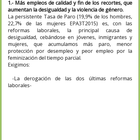
1.- Más empleos de calidad y fin de los recortes, que
aumentan la desigualdad y la violencia de género.
La persistente Tasa de Paro (19,9% de los hombres,
22,7% de las mujeres EPA3T2015) es, con las
reformas laborales, la principal causa de
desigualdad, cebándose en jóvenes, inmigrantes y
mujeres, que acumulamos más paro, menor
protección por desempleo y peor empleo por la
feminización del tiempo parcial.
Exigimos:
-La derogación de las dos últimas reformas
laborales-
-
que el pleno empleo, digno e
igualitariamente repartido entre mujeres
y hombres, y no el integrismo del déficit,
sean el centro de una nueva política
económica