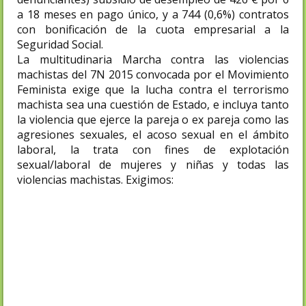
a 18 meses en pago único, y a 744 (0,6%) contratos
con bonificación de la cuota empresarial a la
Seguridad Social.
La multitudinaria Marcha contra las violencias
machistas del 7N 2015 convocada por el Movimiento
Feminista exige que la lucha contra el terrorismo
machista sea una cuestión de Estado, e incluya tanto
la violencia que ejerce la pareja o ex pareja como las
agresiones sexuales, el acoso sexual en el ámbito
laboral, la trata con fines de explotación
sexual/laboral de mujeres y niñas y todas las
violencias machistas. Exigimos:
-
que se cumpla el Convenio de Estambul
del Consejo de Europa: vinculando la
erradicación de la violencia a la de la
discriminación y la doble discriminación de
inmigrantes, mujeres con diversidad
funcional y dependientes; incluir en la Ley
1/2004 la violencia sexual y contra