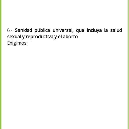
habitualmente se ejerza la prostitución,
por estar lucrándose de ella.
6.-
Sanidad pública universal, que incluya la salud
sexual y reproductiva y el aborto
Exigimos:
-
Derogar el Real Decreto Ley 16/2012 que
priva del acceso universal al cuidado de la
salud especialmente a las mujeres,
inmigrantes o nacionales sin cotización.
-
Derogar la Ley Orgánica 11/2015, que
priva a las mujeres de 16 y 17 años de
autonomía para el aborto.
-
Garantizar la atención al aborto en
todos los centros públicos, sustituyendo a
los objetores.
-
Asegurar el acceso a la reproducción