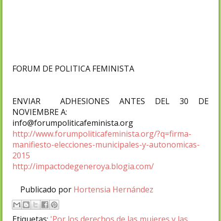
en valores que promueva activamente
relaciones igualitarias y prevenga la
violencia de género.
FORUM DE POLITICA FEMINISTA
ENVIAR ADHESIONES ANTES DEL 30 DE
NOVIEMBRE A:
info@forumpoliticafeminista.org
http://www.forumpoliticafeminista.org/?q=firma-
manifiesto-elecciones-municipales-y-autonomicas-
2015
http://impactodegeneroya.blogia.com/
Publicado por
Hortensia Hernández
Etiquetas:
'Por los derechos de las mujeres y las