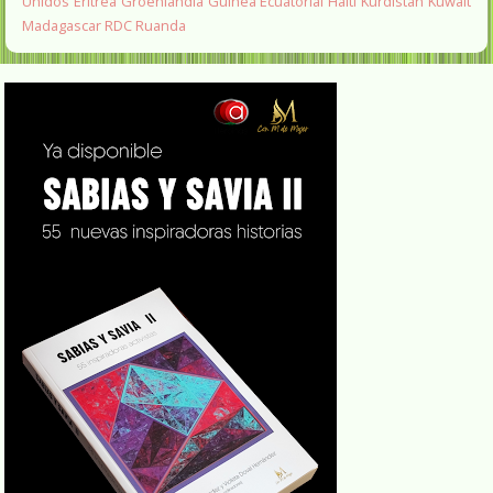
Unidos
Eritrea
Groenlandia
Guinea Ecuatorial
Haití
Kurdistan
Kuwait
Madagascar
RDC
Ruanda