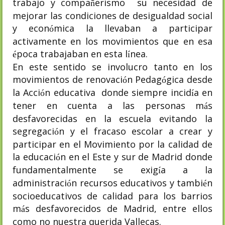
trabajo y compa
erismo
su necesidad de
ñ
mejorar las condiciones de desigualdad social
y econ
mica la llevaban a participar
ó
activamente en los movimientos que en esa
poca trabajaban en esta l
nea.
é
í
En este sentido se involucro tanto en los
movimientos de renovaci
n Pedag
gica desde
ó
ó
la Acci
n educativa
donde siempre incid
a en
ó
í
tener en cuenta a las personas m
s
á
desfavorecidas en la escuela evitando la
segregaci
n y el fracaso escolar a crear y
ó
participar en el Movimiento por la calidad de
la educaci
n en el Este y sur de Madrid donde
ó
fundamentalmente se exig
a a la
í
administraci
n recursos educativos y tambi
n
ó
é
socioeducativos de calidad para los barrios
m
s desfavorecidos de Madrid, entre ellos
á
como no nuestra querida Vallecas.