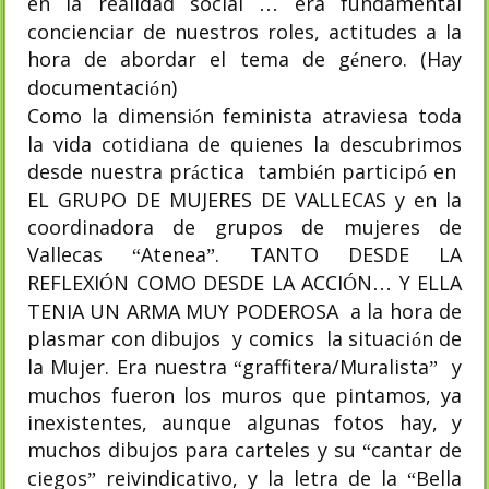
en la realidad social
era fundamental
…
concienciar de nuestros roles, actitudes a la
hora de abordar el tema de g
nero. (Hay
é
documentaci
n)
ó
Como la dimensi
n feminista atraviesa toda
ó
la vida cotidiana de quienes la descubrimos
desde nuestra pr
ctica
tambi
n particip
en
á
é
ó
EL GRUPO DE MUJERES DE VALLECAS y en la
coordinadora de grupos de mujeres de
Vallecas
Atenea
. TANTO DESDE LA
“
”
REFLEXI
N COMO DESDE LA ACCI
N
Y ELLA
Ó
Ó
…
TENIA UN ARMA MUY PODEROSA
a la hora de
plasmar con dibujos
y comics
la situaci
n de
ó
la Mujer. Era nuestra
graffitera/Muralista
y
“
”
muchos fueron los muros que pintamos, ya
inexistentes, aunque algunas fotos hay, y
muchos dibujos para carteles y su
cantar de
“
ciegos
reivindicativo, y la letra de la
Bella
”
“