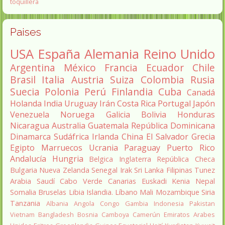
toquillera
Paises
USA
España
Alemania
Reino Unido
Argentina
México
Francia
Ecuador
Chile
Brasil
Italia
Austria
Suiza
Colombia
Rusia
Suecia
Polonia
Perú
Finlandia
Cuba
Canadá
Holanda
India
Uruguay
Irán
Costa Rica
Portugal
Japón
Venezuela
Noruega
Galicia
Bolivia
Honduras
Nicaragua
Australia
Guatemala
República Dominicana
Dinamarca
Sudáfrica
Irlanda
China
El Salvador
Grecia
Egipto
Marruecos
Ucrania
Paraguay
Puerto Rico
Andalucía
Hungria
Belgica
Inglaterra
República Checa
Bulgaria
Nueva Zelanda
Senegal
Irak
Sri Lanka
Filipinas
Tunez
Arabia Saudí
Cabo Verde
Canarias
Euskadi
Kenia
Nepal
Somalia
Bruselas
Libia
Islandia.
Líbano
Mali
Mozambique
Siria
Tanzania
Albania
Angola
Congo
Gambia
Indonesia
Pakistan
Vietnam
Bangladesh
Bosnia
Camboya
Camerún
Emiratos Arabes