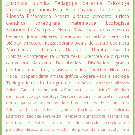
guionista
química
Pedagoga
bailarina
Psicóloga
Dramaturga
sindicalista
Arte
Diseñadora
dibujante
Filosofa
Enfermera
Artista plástica
cineasta
jurista
científica
coreógrafa
matemática
Ecologista
Economista
Anarquista
Pintura
Rosas para todas nuestras
heroínas
Jueza
Mujeres Creadoras
Narradora
ceramista
Bióloga
directora
mezzosoprano
Actriz de teatro
Cuentista
Documentalista
Literatura
Naturalista
literata
urbanista
Filóloga
Psicoterapeuta
Artista textil
Directora de orquesta
cantautora
Artesana
Descubridora
Diseñadora gráfica
diputada
feminista y activista por los Derechos Humanos
Fisica
Fotoperiodista
Artista gráfica
Blogera
Rapera
Teologa
Teóloga feminista
fotografa
psicoanálisis
Artesana alfarera
Artistas
Cantante y compositora
Compositora de música
Diseñadora
de moda
Ecologa
Geologa
Gestora cultural
Interprete musical
Neurologa
Activista por los derechos sexuales de las mujeres
Artesana herrera
Artistas graficas
Doctora Ciencias Políticas
Escritoras
Fisiologa
Terapeuta
Terapeuta quinesóloga
asambleista
directora de teatro.
directora de documentales
directora de
periódico
directora de tv
doula
intérprete de sitar
poeta Innu