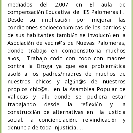
mediados del 2.007 en El aula de
compensaci
n Educativa
de
IES Palomeras II.
ó
Desde su implicaci
n por mejorar las
ó
condiciones socioecon
micas de los barrios y
ó
de sus habitantes tambi
n se involucr
en la
é
ó
Asociaci
n de vecin@s de Nuevas Palomeras,
ó
donde trabaj
en compensatoria muchos
ó
a
os,
Trabajo codo con codo con madres
ñ
contra la Droga ya que esa problem
tica
á
asol
a los padres/madres de muchos de
ó
nuestros chicos y alg
n@s de nuestros
ú
propios chic@s,
en la Asamblea Popular de
Vallecas y all
donde se pudiera estar
í
trabajando desde la reflexi
n y la
ó
construcci
n de alternativas en
la justicia
ó
social, la concienciaci
n, reivindicaci
n y
ó
ó
denuncia de toda injusticia
.
…