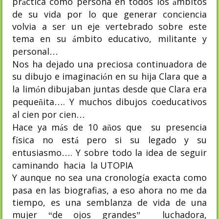
pr
ctica como persona en todos los
mbitos
á
á
de su vida por lo que generar conciencia
volvia a ser un eje vertebrado sobre este
tema en su
mbito educativo, militante y
á
personal
…
Nos ha dejado una preciosa continuadora de
su dibujo e imaginaci
n en su hija Clara que a
ó
la lim
n dibujaban juntas desde que Clara era
ó
peque
ita
. Y muchos dibujos coeducativos
ñ
…
al cien por cien
…
Hace ya m
s de 10 a
os que
su presencia
á
ñ
f
sica no est
pero si su legado y su
í
á
entusiasmo
. Y sobre todo la idea de seguir
…
caminando
hacia
la UTOPIA
Y aunque no sea una cronolog
a exacta como
í
pasa en las biografias, a eso ahora no me da
tiempo, es una semblanza de vida de una
mujer
de ojos grandes
luchadora,
“
”