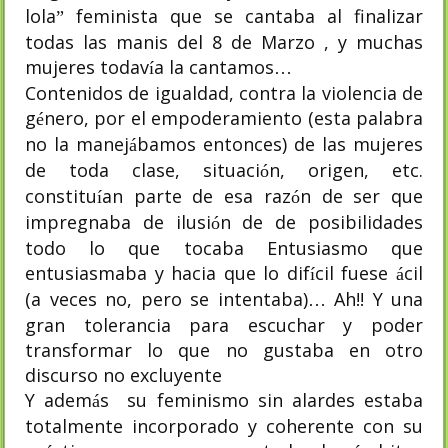
lola
feminista que se cantaba al finalizar
”
todas las manis del 8 de Marzo , y muchas
mujeres todav
a la cantamos
í
…
Contenidos de igualdad, contra la violencia de
g
nero, por el empoderamiento (esta palabra
é
no la manej
bamos entonces) de las mujeres
á
de toda clase, situaci
n, origen, etc.
ó
constitu
an parte de esa raz
n de ser que
í
ó
impregnaba de ilusi
n de de posibilidades
ó
todo lo que tocaba Entusiasmo que
entusiasmaba y hacia que lo dif
cil fuese
cil
í
á
(a veces no, pero se intentaba)
Ah!! Y una
…
gran tolerancia para escuchar y poder
transformar lo que no gustaba en otro
discurso no excluyente
Y adem
s
su feminismo sin alardes estaba
á
totalmente incorporado y coherente con su