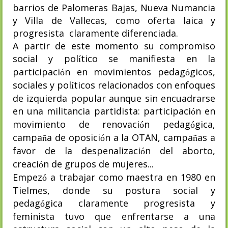
barrios de Palomeras Bajas, Nueva Numancia
y Villa de Vallecas, como oferta laica y
progresista
claramente diferenciada.
A partir de este momento su compromiso
social y pol
tico se manifiesta en la
í
participaci
n en movimientos pedag
gicos,
ó
ó
sociales y pol
ticos relacionados con enfoques
í
de izquierda popular aunque sin encuadrarse
en una militancia partidista: participaci
n en
ó
movimiento de renovaci
n pedag
gica,
ó
ó
campa
a de oposici
n a la OTAN, campa
as a
ñ
ó
ñ
favor de la despenalizaci
n del aborto,
ó
creaci
n de grupos de mujeres...
ó
Empez
a trabajar como maestra en 1980 en
ó
Tielmes, donde su postura social y
pedag
gica claramente progresista y
ó
feminista tuvo que enfrentarse a una