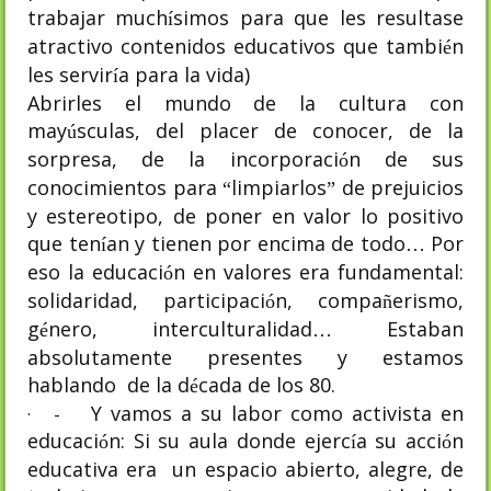
trabajar much
simos para que les resultase
í
atractivo contenidos educativos que tambi
n
é
les servir
a para la vida)
í
Abrirles el mundo de la cultura con
may
sculas, del placer de conocer, de la
ú
sorpresa, de la incorporaci
n de sus
ó
conocimientos para
limpiarlos
de prejuicios
“
”
y estereotipo, de poner en valor lo positivo
que ten
an y tienen por encima de todo
Por
í
…
eso la educaci
n en valores era fundamental:
ó
solidaridad, participaci
n, compa
erismo,
ó
ñ
g
nero, interculturalidad
Estaban
é
…
absolutamente presentes y estamos
hablando
de la d
cada de los 80.
é
Y vamos a su labor como activista en
·
-
educaci
n: Si su aula donde ejerc
a su acci
n
ó
í
ó
educativa era
un espacio abierto, alegre, de