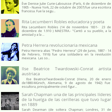
Ève Denise Julie Curie-Labouisse (París, 6 de diciembre de
1905 – Nueva York, 22 de octubre de 2007) fue una escritora
francesa. Fue la segu...
Rita Lecumberri Robles educadora y poeta
Rita Lecumberri Robles (14 de noviembre 1831- 23 de
diciembre de 1.910 ) MAESTRA.- "Cantó a su pueblo, a la
amistad y a la ...
Petra Herrera revolucionaria mexicana
Petra Herrera alias "Pedro Herrera" (29 de Junio, 1887 - 14
de Febrero, 1916) fue una soldadera en la revolución
mexicana. Las so...
Ilse Beatrice Twardowski-Conrat artista
austriaca
Ilse BeatriceTwardowski-Conrat (Viena, 20 de enero
de1880-Múnich, Alemania, 9 de agosto de 1942) Fue
escultora, principalmente creó figur...
Sarah Chapman una de las principales líderes
de la huelga de las cerilleras que tuvo lugar
en 1889
Sarah Dearman (de soltera Chapman; Londres, 31 de