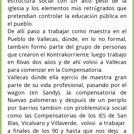
estructura social con un alto peso de la
iglesia y los elementos m
s retr
grados que
á
ó
pretend
an controlar la educaci
n p
blica en
í
ó
ú
el pueblo.
De all
paso a trabajar como maestra en el
í
Pueblo de Vallecas, d
nde, en lo no formal,
ó
tambi
n form
parte del grupo de personas
é
ó
que crearon el Kontrakorriente; luego trabajo
en Rivas dos a
os y de ah
volvi
a Vallecas
ñ
í
ó
para comenzar en la Compensatoria.
Vallecas d
nde ella ejerci
de maestra gran
ó
ó
parte de su vida profesional, pasando por el
wagon (en Sandy), la compensatoria de
Nuevas palomeras y despu
s de un periplo
é
por barrios tambi
n con problem
tica social
é
á
como las Compensatorias de los IES de San
Blas, Vicalvaro y Villaverde,
volvi
a trabajar
ó
a finales de los 90 y hasta que nos dej
a
ó