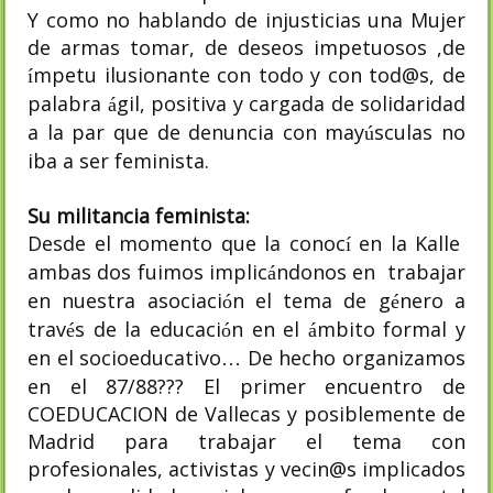
Y como no hablando de injusticias una Mujer
de armas tomar, de deseos impetuosos ,de
mpetu ilusionante con todo y con tod@s, de
í
palabra
gil, positiva y cargada de solidaridad
á
a la par que de denuncia con may
sculas no
ú
iba a ser feminista.
Su militancia feminista:
Desde el momento que la conoc
en la Kalle
í
ambas dos fuimos implic
ndonos en
trabajar
á
en nuestra asociaci
n el tema de g
nero a
ó
é
trav
s de la educaci
n en el
mbito formal y
é
ó
á
en el socioeducativo
De hecho organizamos
…
en el 87/88??? El primer encuentro de
COEDUCACION de Vallecas y posiblemente de
Madrid para trabajar el tema con
profesionales, activistas y vecin@s implicados