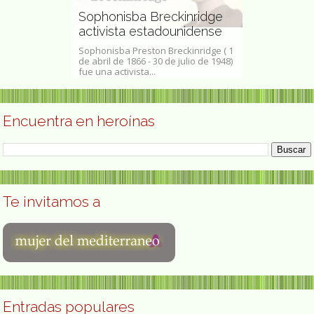
Pollizzoni 
 cantante y
Sophonisba Breckinridge
traductora
 Benin
activista estadounidense
Ilustración
 Hinto
Sophonisba Preston Breckinridge ( 1
Margarita Hick
nta Zogbin
de abril de 1866 - 30 de julio de 1948)
de Mallorca, 1
io de 1960),...
fue una activista...
3 de agosto de.
Encuentra en heroínas
Te invitamos a
Entradas populares