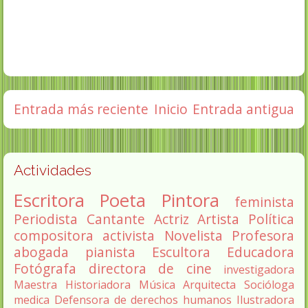
Entrada más reciente
Inicio
Entrada antigua
Actividades
Escritora
Poeta
Pintora
feminista
Periodista
Cantante
Actriz
Artista
Política
compositora
activista
Novelista
Profesora
abogada
pianista
Escultora
Educadora
Fotógrafa
directora de cine
investigadora
Maestra
Historiadora
Música
Arquitecta
Socióloga
medica
Defensora de derechos humanos
Ilustradora