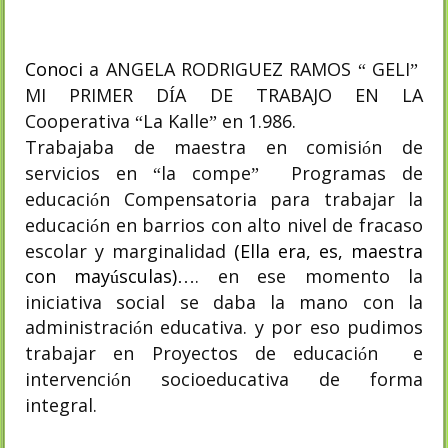
Conoci
a ANGELA RODRIGUEZ RAMOS
GELI
“
”
MI PRIMER D
A DE TRABAJO EN LA
Í
Cooperativa
La Kalle
en 1.986.
“
”
Trabajaba de maestra en comisi
n de
ó
servicios en
la compe
Programas de
“
”
educaci
n Compensatoria para trabajar la
ó
educaci
n en barrios con alto nivel de fracaso
ó
escolar y marginalidad
(Ella era, es, maestra
con may
sculas)
. en ese momento la
ú
…
iniciativa social se daba la mano con la
administraci
n educativa. y por eso pudimos
ó
trabajar en Proyectos de educaci
n
e
ó
intervenci
n socioeducativa de forma
ó
integral.