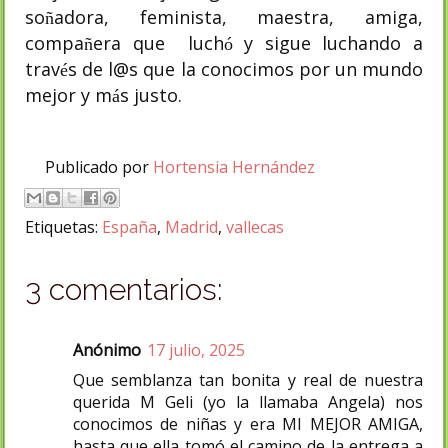
so
adora, feminista, maestra, amiga,
ñ
compa
era que
luch
y sigue luchando a
ñ
ó
trav
s de l@s que la conocimos por un mundo
é
mejor y m
s justo.
á
Publicado por
Hortensia Hernández
Etiquetas:
España
,
Madrid
,
vallecas
3 comentarios:
Anónimo
17 julio, 2025
Que semblanza tan bonita y real de nuestra
querida M Geli (yo la llamaba Angela) nos
conocimos de niñas y era MI MEJOR AMIGA,
hasta que ella tomó el camino de la entrega a