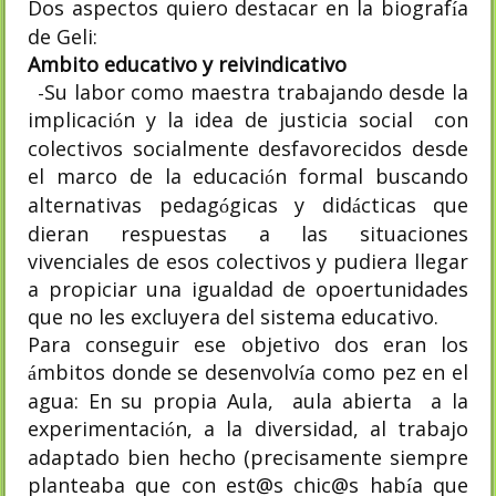
Dos aspectos quiero destacar en la biograf
a
í
de Geli:
Ambito educativo y reivindicativo
Su labor como maestra trabajando desde la
-
implicaci
n y la idea de justicia social
con
ó
colectivos socialmente desfavorecidos desde
el marco de la educaci
n formal buscando
ó
alternativas pedag
gicas y did
cticas que
ó
á
dieran respuestas a las situaciones
vivenciales de esos colectivos y pudiera llegar
a propiciar una igualdad de opoertunidades
que no les excluyera del sistema educativo.
Para conseguir ese objetivo dos eran los
mbitos donde se desenvolv
a como pez en el
á
í
agua: En su propia Aula,
aula abierta
a la
experimentaci
n, a la diversidad, al trabajo
ó
adaptado bien hecho (precisamente siempre
planteaba que con est@s chic@s hab
a que
í