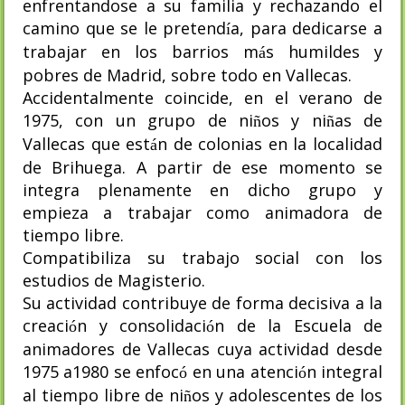
enfrentandose a su familia y rechazando el
camino que se le pretend
a, para dedicarse a
í
trabajar en los barrios m
s humildes y
á
pobres de Madrid, sobre todo en Vallecas.
Accidentalmente coincide, en el verano de
1975, con un grupo de ni
os y ni
as de
ñ
ñ
Vallecas que est
n de colonias en la localidad
á
de Brihuega. A partir de ese momento se
integra plenamente en dicho grupo y
empieza a trabajar como animadora de
tiempo libre.
Compatibiliza su trabajo social con los
estudios de Magisterio.
Su actividad contribuye de forma decisiva a la
creaci
n y consolidaci
n de la Escuela de
ó
ó
animadores de Vallecas cuya actividad desde
1975 a1980 se enfoc
en una atenci
n integral
ó
ó
al tiempo libre de ni
os y adolescentes de los
ñ