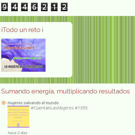
9
4
4
6
2
1
2
¡Todo un reto ¡
Sumando energía, multiplicando resultados
mujeres salvando el mundo
#CuentanLasMujeres #1395
Hace 2 días