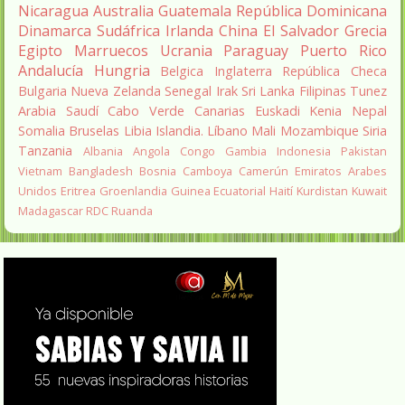
Nicaragua
Australia
Guatemala
República Dominicana
Dinamarca
Sudáfrica
Irlanda
China
El Salvador
Grecia
Egipto
Marruecos
Ucrania
Paraguay
Puerto Rico
Andalucía
Hungria
Belgica
Inglaterra
República Checa
Bulgaria
Nueva Zelanda
Senegal
Irak
Sri Lanka
Filipinas
Tunez
Arabia Saudí
Cabo Verde
Canarias
Euskadi
Kenia
Nepal
Somalia
Bruselas
Libia
Islandia.
Líbano
Mali
Mozambique
Siria
Tanzania
Albania
Angola
Congo
Gambia
Indonesia
Pakistan
Vietnam
Bangladesh
Bosnia
Camboya
Camerún
Emiratos Arabes
Unidos
Eritrea
Groenlandia
Guinea Ecuatorial
Haití
Kurdistan
Kuwait
Madagascar
RDC
Ruanda