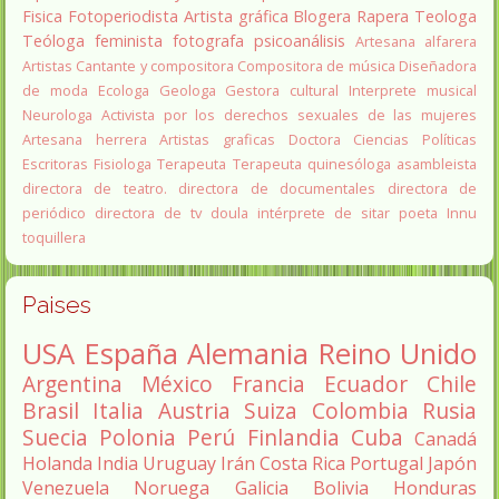
Fisica
Fotoperiodista
Artista gráfica
Blogera
Rapera
Teologa
Teóloga feminista
fotografa
psicoanálisis
Artesana alfarera
Artistas
Cantante y compositora
Compositora de música
Diseñadora
de moda
Ecologa
Geologa
Gestora cultural
Interprete musical
Neurologa
Activista por los derechos sexuales de las mujeres
Artesana herrera
Artistas graficas
Doctora Ciencias Políticas
Escritoras
Fisiologa
Terapeuta
Terapeuta quinesóloga
asambleista
directora de teatro.
directora de documentales
directora de
periódico
directora de tv
doula
intérprete de sitar
poeta Innu
toquillera
Paises
USA
España
Alemania
Reino Unido
Argentina
México
Francia
Ecuador
Chile
Brasil
Italia
Austria
Suiza
Colombia
Rusia
Suecia
Polonia
Perú
Finlandia
Cuba
Canadá
Holanda
India
Uruguay
Irán
Costa Rica
Portugal
Japón
Venezuela
Noruega
Galicia
Bolivia
Honduras