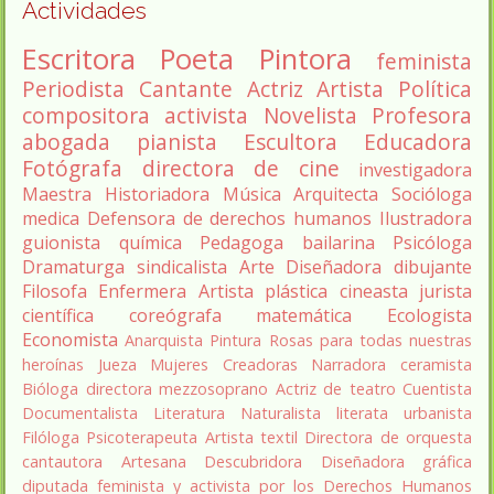
Actividades
Escritora
Poeta
Pintora
feminista
Periodista
Cantante
Actriz
Artista
Política
compositora
activista
Novelista
Profesora
abogada
pianista
Escultora
Educadora
Fotógrafa
directora de cine
investigadora
Maestra
Historiadora
Música
Arquitecta
Socióloga
medica
Defensora de derechos humanos
Ilustradora
guionista
química
Pedagoga
bailarina
Psicóloga
Dramaturga
sindicalista
Arte
Diseñadora
dibujante
Filosofa
Enfermera
Artista plástica
cineasta
jurista
científica
coreógrafa
matemática
Ecologista
Economista
Anarquista
Pintura
Rosas para todas nuestras
heroínas
Jueza
Mujeres Creadoras
Narradora
ceramista
Bióloga
directora
mezzosoprano
Actriz de teatro
Cuentista
Documentalista
Literatura
Naturalista
literata
urbanista
Filóloga
Psicoterapeuta
Artista textil
Directora de orquesta
cantautora
Artesana
Descubridora
Diseñadora gráfica
diputada
feminista y activista por los Derechos Humanos