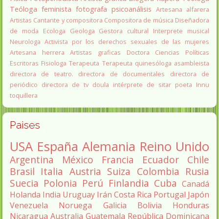
Teóloga feminista
fotografa
psicoanálisis
Artesana alfarera
Artistas
Cantante y compositora
Compositora de música
Diseñadora
de moda
Ecologa
Geologa
Gestora cultural
Interprete musical
Neurologa
Activista por los derechos sexuales de las mujeres
Artesana herrera
Artistas graficas
Doctora Ciencias Políticas
Escritoras
Fisiologa
Terapeuta
Terapeuta quinesóloga
asambleista
directora de teatro.
directora de documentales
directora de
periódico
directora de tv
doula
intérprete de sitar
poeta Innu
toquillera
Paises
USA
España
Alemania
Reino Unido
Argentina
México
Francia
Ecuador
Chile
Brasil
Italia
Austria
Suiza
Colombia
Rusia
Suecia
Polonia
Perú
Finlandia
Cuba
Canadá
Holanda
India
Uruguay
Irán
Costa Rica
Portugal
Japón
Venezuela
Noruega
Galicia
Bolivia
Honduras
Nicaragua
Australia
Guatemala
República Dominicana