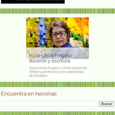
ngton
s derechos
Rosa-Linda Fregoso
Margaret F
docente y escritora
y biógrafa
 11 abril de
Rosa-Linda Fregoso ( 29 de marzo de
Margaret Forst
951) fue una
1954) es profesora y ex catedrática
- 8 de febrero 
.
de Estudios...
novelista, biógr
Encuentra en heroínas