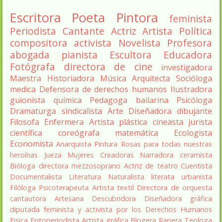
Escritora
Poeta
Pintora
feminista
Periodista
Cantante
Actriz
Artista
Política
compositora
activista
Novelista
Profesora
abogada
pianista
Escultora
Educadora
Fotógrafa
directora de cine
investigadora
Maestra
Historiadora
Música
Arquitecta
Socióloga
medica
Defensora de derechos humanos
Ilustradora
guionista
química
Pedagoga
bailarina
Psicóloga
Dramaturga
sindicalista
Arte
Diseñadora
dibujante
Filosofa
Enfermera
Artista plástica
cineasta
jurista
científica
coreógrafa
matemática
Ecologista
Economista
Anarquista
Pintura
Rosas para todas nuestras
heroínas
Jueza
Mujeres Creadoras
Narradora
ceramista
Bióloga
directora
mezzosoprano
Actriz de teatro
Cuentista
Documentalista
Literatura
Naturalista
literata
urbanista
Filóloga
Psicoterapeuta
Artista textil
Directora de orquesta
cantautora
Artesana
Descubridora
Diseñadora gráfica
diputada
feminista y activista por los Derechos Humanos
Fisica
Fotoperiodista
Artista gráfica
Blogera
Rapera
Teologa