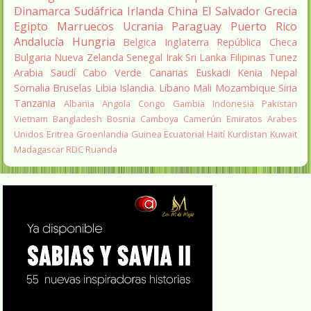
Dinamarca
Sudáfrica
Irlanda
China
El Salvador
Grecia
Egipto
Marruecos
Ucrania
Paraguay
Puerto Rico
Andalucía
Hungria
Belgica
Inglaterra
República Checa
Bulgaria
Nueva Zelanda
Senegal
Irak
Sri Lanka
Filipinas
Tunez
Arabia Saudí
Cabo Verde
Canarias
Euskadi
Kenia
Nepal
Somalia
Bruselas
Libia
Islandia.
Líbano
Mali
Mozambique
Siria
Tanzania
Albania
Angola
Congo
Gambia
Indonesia
Pakistan
Vietnam
Bangladesh
Bosnia
Camboya
Camerún
Emiratos Arabes
Unidos
Eritrea
Groenlandia
Guinea Ecuatorial
Haití
Kurdistan
Kuwait
Madagascar
RDC
Ruanda