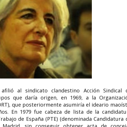
filió al sindicato clandestino Acción Sindical 
upos que daría origen, en 1969, a la Organizaci
ORT), que posteriormente asumiría el ideario maoíst
ños. En 1979 fue cabeza de lista de la candidatu
 Trabajo de España (PTE) (denominada Candidatura 
 Madrid,​ sin conseguir obtener acta de concejal