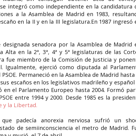
 se integró como independiente en la candidatura 
iones a la Asamblea de Madrid en 1983,​ resultan
caño en la II​ y en la III legislatura.En 1987 ingresó 
 designada senadora por la Asamblea de Madrid 
Alta en la 2ª, 3ª, 4ª y 5ª legislaturas de las Cort
ra fue miembro de la Comisión de Justicia y ponen
al. Igualmente, ejerció como diputada al Parlamen
l PSOE. Permaneció en la Asamblea de Madrid hasta 
sus escaños en los legislativos madrileño y español 
ó en el Parlamento Europeo hasta 2004. Formó par
 PSOE entre 1994 y 2000. Desde 1985 es la presiden
 y la Libertad.
 que padecía anorexia nerviosa sufrió un sho
stado de semiinconsciencia el metro de Madrid. F
oma y murió el
7 de abril
.