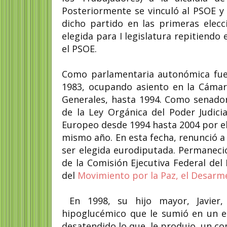
Posteriormente se vinculó al PSOE y
dicho partido en las primeras elecc
elegida para I legislatura repitiendo es
el PSOE.
Como parlamentaria autonómica fue
1983,​ ocupando asiento en la Cámara 
Generales,​ hasta 1994. Como senado
de la Ley Orgánica del Poder Judici
Europeo desde 1994 hasta 2004 por e
mismo año. En esta fecha, renunció a 
ser elegida eurodiputada. Permaneci
de la Comisión Ejecutiva Federal del
del
Movimiento por la Paz, el Desarme
En 1998, su hijo mayor, Javier,
hipoglucémico que le sumió en un e
desatendido lo que le produjo un c