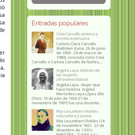
ió
sa
sa
Entradas populares
de
Cota Carvallo pintora y
escritora peruana
Carlota Clara Carvallo
Wallstein (Lima, 26 de junio
er
de 1909 - 29 de marzo de
1980), conocida como Cota
ás
Carvallo o Carlota Carvallo de Nuñez,...
a,
Argelia Laya símbolo de
ia
las mujeres
afrovenezolanas
Argelia Laya , Mujer que
hace historia Argelia
Mercedes Laya López (Río
Chico, 10 de julio de 1926-27 de
noviembre de 1997) fue una docente...
Rita Lecumberri Robles
educadora y poeta
Rita Lecumberri Robles (14
de noviembre 1831- 23 de
diciembre de 1.910 )
MAESTRA.- "Cantó a su