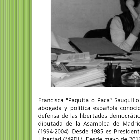
Francisca "Paquita o Paca" Sauquillo
abogada y política española conoci
defensa de las libertades democrátic
diputada de la Asamblea de Madrid
(1994-2004). Desde 1985 es Presiden
Libertad (MPDL). Desde mayo de 2016