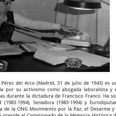
 Pérez del Arco (Madrid, 31 de julio de 1943) es u
da por su activismo como abogada laboralista y 
as durante la dictadura de Francisco Franco. Ha si
 (1983-1994), Senadora (1983-1994) y Eurodiputa
ta de la ONG Movimiento por la Paz, el Desarme y 
 preside el Comisionado de la Memoria Histórica d