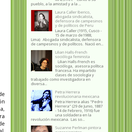
pueblo, a la amistad y a la ...
Laura Caller Iberico,
abogada sindicalista,
defensora de campesinos
y de políticos de Peru
Laura Caller (1915, Cusco -
15 de marzo de1988,
Lima) Abogada sindicalista, defensora
de campesinos y de políticos. Nació en...
Lilian Halls-French
socióloga feminista
Lilian Halls-French es
socióloga, asesora política
francesa. Ha impartido
clases de sociología y
trabajado como investigadora en
diversa...
Petra Herrera
de
revolucionaria mexicana
ón
Petra Herrera alias "Pedro
Herrera" (29 de Junio, 1887
a,
- 14 de Febrero, 1916) fue
una soldadera en la
ra
revolución mexicana. Las so...
de
Suzanne Perlman pintora
.​
expresionistas