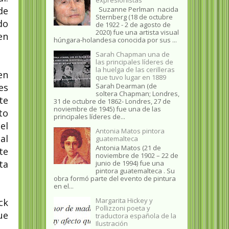
Suzanne Perlman nacida
de
Sternberg (18 de octubre
do
de 1922 - 2 de agosto de
2020) fue una artista visual
en
húngara-holandesa conocida por sus ...
Sarah Chapman una de
las principales líderes de
la huelga de las cerilleras
en
que tuvo lugar en 1889
Sarah Dearman (de
es
soltera Chapman; Londres,
te
31 de octubre de 1862​- Londres, 27 de
noviembre de 1945)​ fue una de las
to
principales líderes de...
el
Antonia Matos pintora
al
guatemalteca
Antonia Matos (21 de
te
noviembre de 1902 – 22 de
ta
junio de 1994) fue una
pintora guatemalteca . Su
obra formó parte del evento de pintura
en el...
Margarita Hickey y
ck
Pollizzoni poeta y
ue
traductora española de la
Ilustración