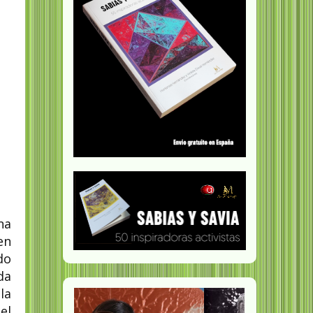
na
en
do
da
la
el