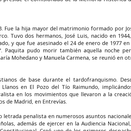
43. Fue la hija mayor del matrimonio formado por Jo
Helen Margaret Gilkey
Quisqueya Hen
rco. Tuvo dos hermanos, José Luis, nacido en 1944,
micóloga sobresaliente
artista
ado, y que fue asesinado el 24 de enero de 1977 en 
Helen Margaret Gilkey (6 de marzo
Quisqueya Henríque
. Paquita pudo morir también aquella noche per
de 1886– 7 de agosto de 1972) fue
21 de junio de 1966 
una micóloga y...
30 de marzo de 2024) 
María Mohedano y Manuela Carmena, se reunió en ot
stianos de base durante el tardofranquismo.​ Des
 Llanos en El Pozo del Tío Raimundo,​ implicándo
lista en los movimientos que llevaron a la creaci
os de Madrid, en Entrevías.
o letrada penalista en numerosos asuntos nacionale
añolas, además de ejercer en la Audiencia Nacional,
Constitucional. Creó uno de los primeros despach