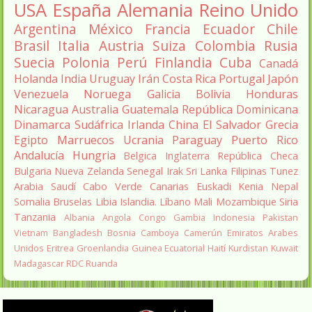
USA
España
Alemania
Reino Unido
Argentina
México
Francia
Ecuador
Chile
Brasil
Italia
Austria
Suiza
Colombia
Rusia
Suecia
Polonia
Perú
Finlandia
Cuba
Canadá
Holanda
India
Uruguay
Irán
Costa Rica
Portugal
Japón
Venezuela
Noruega
Galicia
Bolivia
Honduras
Nicaragua
Australia
Guatemala
República Dominicana
Dinamarca
Sudáfrica
Irlanda
China
El Salvador
Grecia
Egipto
Marruecos
Ucrania
Paraguay
Puerto Rico
Andalucía
Hungria
Belgica
Inglaterra
República Checa
Bulgaria
Nueva Zelanda
Senegal
Irak
Sri Lanka
Filipinas
Tunez
Arabia Saudí
Cabo Verde
Canarias
Euskadi
Kenia
Nepal
Somalia
Bruselas
Libia
Islandia.
Líbano
Mali
Mozambique
Siria
Tanzania
Albania
Angola
Congo
Gambia
Indonesia
Pakistan
Vietnam
Bangladesh
Bosnia
Camboya
Camerún
Emiratos Arabes
Unidos
Eritrea
Groenlandia
Guinea Ecuatorial
Haití
Kurdistan
Kuwait
Madagascar
RDC
Ruanda