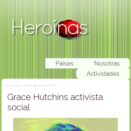
Paises
Nosotras
Actividades
miércoles, 19 de agosto de 2020
Grace Hutchins activista
social