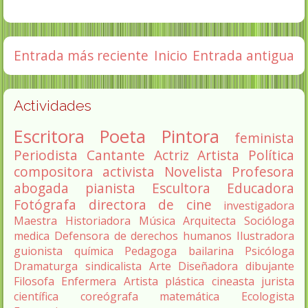
Entrada más reciente
Inicio
Entrada antigua
Actividades
Escritora
Poeta
Pintora
feminista
Periodista
Cantante
Actriz
Artista
Política
compositora
activista
Novelista
Profesora
abogada
pianista
Escultora
Educadora
Fotógrafa
directora de cine
investigadora
Maestra
Historiadora
Música
Arquitecta
Socióloga
medica
Defensora de derechos humanos
Ilustradora
guionista
química
Pedagoga
bailarina
Psicóloga
Dramaturga
sindicalista
Arte
Diseñadora
dibujante
Filosofa
Enfermera
Artista plástica
cineasta
jurista
científica
coreógrafa
matemática
Ecologista