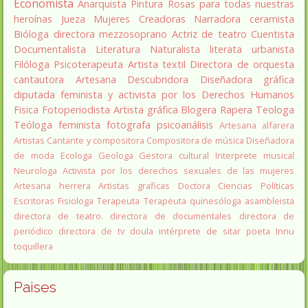
Economista
Anarquista
Pintura
Rosas para todas nuestras
heroínas
Jueza
Mujeres Creadoras
Narradora
ceramista
Bióloga
directora
mezzosoprano
Actriz de teatro
Cuentista
Documentalista
Literatura
Naturalista
literata
urbanista
Filóloga
Psicoterapeuta
Artista textil
Directora de orquesta
cantautora
Artesana
Descubridora
Diseñadora gráfica
diputada
feminista y activista por los Derechos Humanos
Fisica
Fotoperiodista
Artista gráfica
Blogera
Rapera
Teologa
Teóloga feminista
fotografa
psicoanálisis
Artesana alfarera
Artistas
Cantante y compositora
Compositora de música
Diseñadora
de moda
Ecologa
Geologa
Gestora cultural
Interprete musical
Neurologa
Activista por los derechos sexuales de las mujeres
Artesana herrera
Artistas graficas
Doctora Ciencias Políticas
Escritoras
Fisiologa
Terapeuta
Terapeuta quinesóloga
asambleista
directora de teatro.
directora de documentales
directora de
periódico
directora de tv
doula
intérprete de sitar
poeta Innu
toquillera
Paises