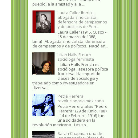
pueblo, a la amistad y a la ...
Laura Caller Iberico,
abogada sindicalista,
defensora de campesinos
y de políticos de Peru
Laura Caller (1915, Cusco -
15 de marzo de1988,
Lima) Abogada sindicalista, defensora
de campesinos y de políticos. Nació en...
Lilian Halls-French
socióloga feminista
Lilian Halls-French es
socióloga, asesora política
francesa. Ha impartido
clases de sociología y
trabajado como investigadora en
diversa...
Petra Herrera
revolucionaria mexicana
Petra Herrera alias "Pedro
Herrera" (29 de Junio, 1887
- 14 de Febrero, 1916) fue
una soldadera en la
revolución mexicana. Las so...
Sarah Chapman una de
las principales líderes de