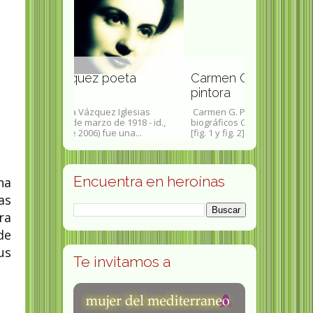
Rosalyn Y
poeta
Carmen G. Pérez-Neu
Medicina o
pintora
1977
 Iglesias
Carmen G. Pérez-Neu: apuntes
Rosalyn Suss
de 1918 - id.,
biográficos Carmen G. Pérez-Neu
York , 19 de ju
ue una...
[fig. 1 y fig. 2]...
York , 30 de ma
Encuentra en heroínas
na
as
ra
de
us
Te invitamos a