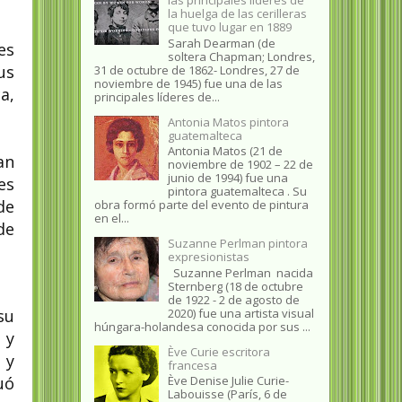
la huelga de las cerilleras
que tuvo lugar en 1889
Sarah Dearman (de
es
soltera Chapman; Londres,
us
31 de octubre de 1862​- Londres, 27 de
noviembre de 1945)​ fue una de las
a,
principales líderes de...
Antonia Matos pintora
guatemalteca
Antonia Matos (21 de
an
noviembre de 1902 – 22 de
junio de 1994) fue una
es
pintora guatemalteca . Su
de
obra formó parte del evento de pintura
en el...
de
Suzanne Perlman pintora
expresionistas
Suzanne Perlman nacida
Sternberg (18 de octubre
de 1922 - 2 de agosto de
2020) fue una artista visual
su
húngara-holandesa conocida por sus ...
 y
Ève Curie escritora
 y
francesa
uó
Ève Denise Julie Curie-
Labouisse (París, 6 de