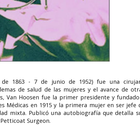
Engracia del Río de la
Vega maestra zamorana
Pura Vázquez 
víctima de la guerra civil
gallega
Engracia del Río de la Vega
Carmen Pura Vázquez
(Aspariegos, 25 de abril de 1908 -
(Orense, 31 de marzo 
Zamora, 27 de septiembre de 1936)...
25 de julio de 2006) f
de 1863 - 7 de junio de 1952) fue una ciruja
lemas de salud de las mujeres y el avance de otr
les, Van Hoosen fue la primer presidente y fundado
es Médicas en 1915 y la primera mujer en ser jefe 
dad mixta. Publicó una autobiografía que detalla s
 Petticoat Surgeon.