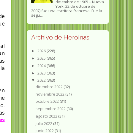
diciembre de 1905 – Nueva
York, 22 de octubre de
2007) fue una escritora francesa. Fue la
de
segu...
ue
Archivo de Heroinas
al
2026
(228)
►
un
2025
(365)
►
as
2024
(366)
►
la
2023
(363)
►
2022
(363)
▼
diciembre 2022
(32)
en
noviembre 2022
(31)
he
octubre 2022
(31)
o.
septiembre 2022
(30)
as
agosto 2022
(31)
es
julio 2022
(31)
junio 2022
(31)