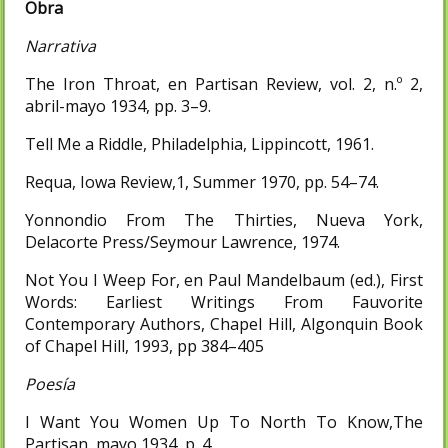
Obra
Narrativa
The Iron Throat, en Partisan Review, vol. 2, n.º 2,
abril-mayo 1934, pp. 3–9.
Tell Me a Riddle, Philadelphia, Lippincott, 1961.
Requa, Iowa Review,1, Summer 1970, pp. 54–74.
Yonnondio From The Thirties, Nueva York,
Delacorte Press/Seymour Lawrence, 1974.
Not You I Weep For, en Paul Mandelbaum (ed.), First
Words: Earliest Writings From Fauvorite
Contemporary Authors, Chapel Hill, Algonquin Book
of Chapel Hill, 1993, pp 384–405
Poesía
I Want You Women Up To North To Know,The
Partisan, mayo 1934, p. 4.