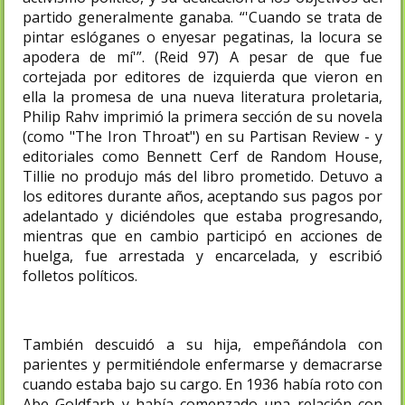
partido generalmente ganaba. “'Cuando se trata de
pintar eslóganes o enyesar pegatinas, la locura se
apodera de mí'”. (Reid 97) A pesar de que fue
cortejada por editores de izquierda que vieron en
ella la promesa de una nueva literatura proletaria,
Philip Rahv imprimió la primera sección de su novela
(como "The Iron Throat") en su Partisan Review - y
editoriales como Bennett Cerf de Random House,
Tillie no produjo más del libro prometido. Detuvo a
los editores durante años, aceptando sus pagos por
adelantado y diciéndoles que estaba progresando,
mientras que en cambio participó en acciones de
huelga, fue arrestada y encarcelada, y escribió
folletos políticos.
También descuidó a su hija, empeñándola con
parientes y permitiéndole enfermarse y demacrarse
cuando estaba bajo su cargo. En 1936 había roto con
Abe Goldfarb y había comenzado una relación con