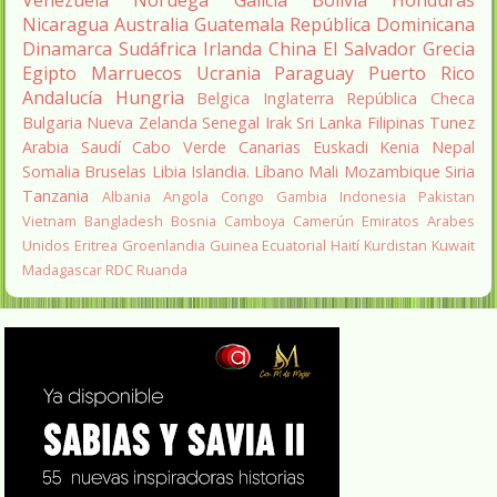
Venezuela
Noruega
Galicia
Bolivia
Honduras
Nicaragua
Australia
Guatemala
República Dominicana
Dinamarca
Sudáfrica
Irlanda
China
El Salvador
Grecia
Egipto
Marruecos
Ucrania
Paraguay
Puerto Rico
Andalucía
Hungria
Belgica
Inglaterra
República Checa
Bulgaria
Nueva Zelanda
Senegal
Irak
Sri Lanka
Filipinas
Tunez
Arabia Saudí
Cabo Verde
Canarias
Euskadi
Kenia
Nepal
Somalia
Bruselas
Libia
Islandia.
Líbano
Mali
Mozambique
Siria
Tanzania
Albania
Angola
Congo
Gambia
Indonesia
Pakistan
Vietnam
Bangladesh
Bosnia
Camboya
Camerún
Emiratos Arabes
Unidos
Eritrea
Groenlandia
Guinea Ecuatorial
Haití
Kurdistan
Kuwait
Madagascar
RDC
Ruanda