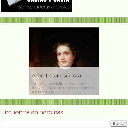
Marie Clair
ckinridge
integrante
ounidense
Anne Lister escritora
Democráti
reckinridge ( 1
Anne Lister (Halifax, 3 de abril
Marie Claire Ve
e julio de 1948)
de1791–1840) fue una terrateniente,
mayores El Parq
escritora de...
Claire Vella: ve
Encuentra en heroínas