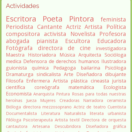
Actividades
Escritora
Poeta
Pintora
feminista
Periodista
Cantante
Actriz
Artista
Política
compositora
activista
Novelista
Profesora
abogada
pianista
Escultora
Educadora
Fotógrafa
directora de cine
investigadora
Maestra
Historiadora
Música
Arquitecta
Socióloga
medica
Defensora de derechos humanos
Ilustradora
guionista
química
Pedagoga
bailarina
Psicóloga
Dramaturga
sindicalista
Arte
Diseñadora
dibujante
Filosofa
Enfermera
Artista plástica
cineasta
jurista
científica
coreógrafa
matemática
Ecologista
Economista
Anarquista
Pintura
Rosas para todas nuestras
heroínas
Jueza
Mujeres Creadoras
Narradora
ceramista
Bióloga
directora
mezzosoprano
Actriz de teatro
Cuentista
Documentalista
Literatura
Naturalista
literata
urbanista
Filóloga
Psicoterapeuta
Artista textil
Directora de orquesta
cantautora
Artesana
Descubridora
Diseñadora gráfica