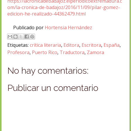
https://lacronicadebadajoz.elperiodicoextremadura.c
om/la-cronica-de-badajoz/2016/11/09/pilar-gomez-
edicion-he-realizado-44362479.html
Publicado por
Hortensia Hernández
Etiquetas:
crítica literaria
,
Editora
,
Escritora
,
España
,
Profesora
,
Puerto Rico
,
Traductora
,
Zamora
No hay comentarios:
Publicar un comentario