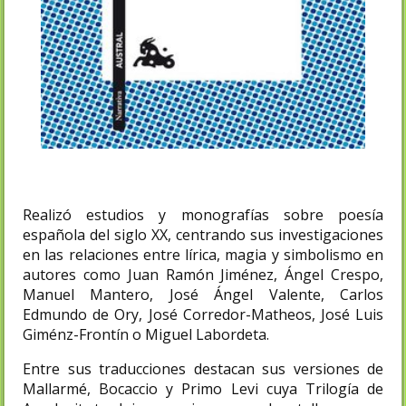
Realizó estudios y monografías sobre poesía
española del siglo XX, centrando sus investigaciones
en las relaciones entre lírica, magia y simbolismo en
autores como Juan Ramón Jiménez, Ángel Crespo,
Manuel Mantero, José Ángel Valente, Carlos
Edmundo de Ory, José Corredor-Matheos, José Luis
Giménz-Frontín o Miguel Labordeta.
Entre sus traducciones destacan sus versiones de
Mallarmé, Bocaccio y Primo Levi cuya Trilogía de