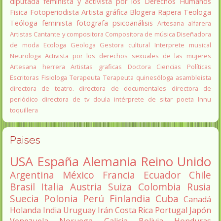
diputada
feminista y activista por los Derechos Humanos
Fisica
Fotoperiodista
Artista gráfica
Blogera
Rapera
Teologa
Teóloga feminista
fotografa
psicoanálisis
Artesana alfarera
Artistas
Cantante y compositora
Compositora de música
Diseñadora
de moda
Ecologa
Geologa
Gestora cultural
Interprete musical
Neurologa
Activista por los derechos sexuales de las mujeres
Artesana herrera
Artistas graficas
Doctora Ciencias Políticas
Escritoras
Fisiologa
Terapeuta
Terapeuta quinesóloga
asambleista
directora de teatro.
directora de documentales
directora de
periódico
directora de tv
doula
intérprete de sitar
poeta Innu
toquillera
Paises
USA
España
Alemania
Reino Unido
Argentina
México
Francia
Ecuador
Chile
Brasil
Italia
Austria
Suiza
Colombia
Rusia
Suecia
Polonia
Perú
Finlandia
Cuba
Canadá
Holanda
India
Uruguay
Irán
Costa Rica
Portugal
Japón