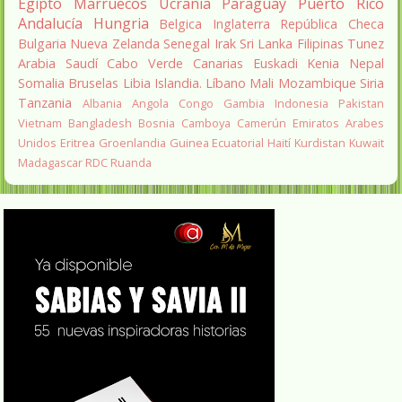
Egipto
Marruecos
Ucrania
Paraguay
Puerto Rico
Andalucía
Hungria
Belgica
Inglaterra
República Checa
Bulgaria
Nueva Zelanda
Senegal
Irak
Sri Lanka
Filipinas
Tunez
Arabia Saudí
Cabo Verde
Canarias
Euskadi
Kenia
Nepal
Somalia
Bruselas
Libia
Islandia.
Líbano
Mali
Mozambique
Siria
Tanzania
Albania
Angola
Congo
Gambia
Indonesia
Pakistan
Vietnam
Bangladesh
Bosnia
Camboya
Camerún
Emiratos Arabes
Unidos
Eritrea
Groenlandia
Guinea Ecuatorial
Haití
Kurdistan
Kuwait
Madagascar
RDC
Ruanda