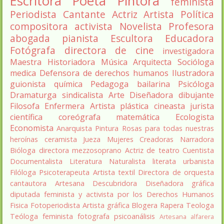
Escritora
Poeta
Pintora
feminista
Periodista
Cantante
Actriz
Artista
Política
compositora
activista
Novelista
Profesora
abogada
pianista
Escultora
Educadora
Fotógrafa
directora de cine
investigadora
Maestra
Historiadora
Música
Arquitecta
Socióloga
medica
Defensora de derechos humanos
Ilustradora
guionista
química
Pedagoga
bailarina
Psicóloga
Dramaturga
sindicalista
Arte
Diseñadora
dibujante
Filosofa
Enfermera
Artista plástica
cineasta
jurista
científica
coreógrafa
matemática
Ecologista
Economista
Anarquista
Pintura
Rosas para todas nuestras
heroínas
ceramista
Jueza
Mujeres Creadoras
Narradora
Bióloga
directora
mezzosoprano
Actriz de teatro
Cuentista
Documentalista
Literatura
Naturalista
literata
urbanista
Filóloga
Psicoterapeuta
Artista textil
Directora de orquesta
cantautora
Artesana
Descubridora
Diseñadora gráfica
diputada
feminista y activista por los Derechos Humanos
Fisica
Fotoperiodista
Artista gráfica
Blogera
Rapera
Teologa
Teóloga feminista
fotografa
psicoanálisis
Artesana alfarera