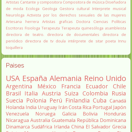
Artistas
Cantante y compositora
Compositora de música
Diseñadora
de moda
Ecologa
Geologa
Gestora cultural
Interprete musical
Neurologa
Activista por los derechos sexuales de las mujeres
Artesana herrera
Artistas graficas
Doctora Ciencias Políticas
Escritoras
Fisiologa
Terapeuta
Terapeuta quinesóloga
asambleista
directora de teatro.
directora de documentales
directora de
periódico
directora de tv
doula
intérprete de sitar
poeta Innu
toquillera
Paises
USA
España
Alemania
Reino Unido
Argentina
México
Francia
Ecuador
Chile
Brasil
Italia
Austria
Suiza
Colombia
Rusia
Suecia
Polonia
Perú
Finlandia
Cuba
Canadá
Holanda
India
Uruguay
Irán
Costa Rica
Portugal
Japón
Venezuela
Noruega
Galicia
Bolivia
Honduras
Nicaragua
Australia
Guatemala
República Dominicana
Dinamarca
Sudáfrica
Irlanda
China
El Salvador
Grecia