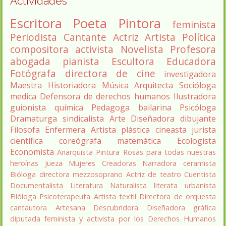
Actividades
Escritora
Poeta
Pintora
feminista
Periodista
Cantante
Actriz
Artista
Política
compositora
activista
Novelista
Profesora
abogada
pianista
Escultora
Educadora
Fotógrafa
directora de cine
investigadora
Maestra
Historiadora
Música
Arquitecta
Socióloga
medica
Defensora de derechos humanos
Ilustradora
guionista
química
Pedagoga
bailarina
Psicóloga
Dramaturga
sindicalista
Arte
Diseñadora
dibujante
Filosofa
Enfermera
Artista plástica
cineasta
jurista
científica
coreógrafa
matemática
Ecologista
Economista
Anarquista
Pintura
Rosas para todas nuestras
heroínas
Jueza
Mujeres Creadoras
Narradora
ceramista
Bióloga
directora
mezzosoprano
Actriz de teatro
Cuentista
Documentalista
Literatura
Naturalista
literata
urbanista
Filóloga
Psicoterapeuta
Artista textil
Directora de orquesta
cantautora
Artesana
Descubridora
Diseñadora gráfica
diputada
feminista y activista por los Derechos Humanos