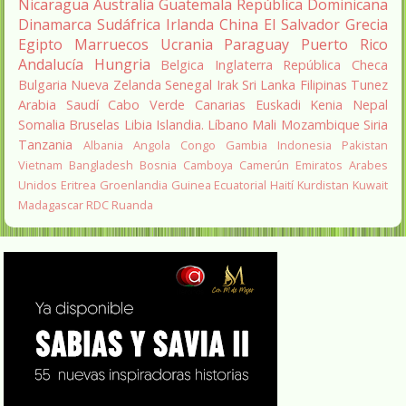
Nicaragua
Australia
Guatemala
República Dominicana
Dinamarca
Sudáfrica
Irlanda
China
El Salvador
Grecia
Egipto
Marruecos
Ucrania
Paraguay
Puerto Rico
Andalucía
Hungria
Belgica
Inglaterra
República Checa
Bulgaria
Nueva Zelanda
Senegal
Irak
Sri Lanka
Filipinas
Tunez
Arabia Saudí
Cabo Verde
Canarias
Euskadi
Kenia
Nepal
Somalia
Bruselas
Libia
Islandia.
Líbano
Mali
Mozambique
Siria
Tanzania
Albania
Angola
Congo
Gambia
Indonesia
Pakistan
Vietnam
Bangladesh
Bosnia
Camboya
Camerún
Emiratos Arabes
Unidos
Eritrea
Groenlandia
Guinea Ecuatorial
Haití
Kurdistan
Kuwait
Madagascar
RDC
Ruanda