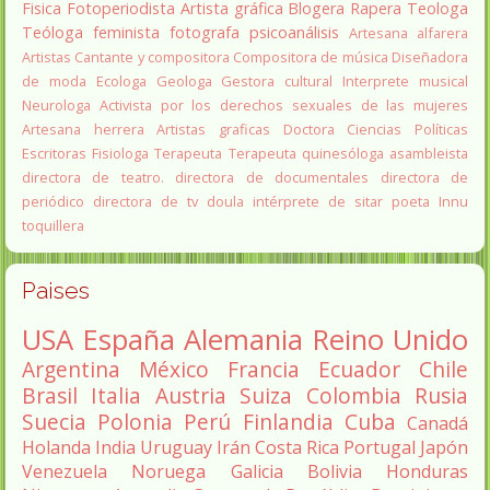
Fisica
Fotoperiodista
Artista gráfica
Blogera
Rapera
Teologa
Teóloga feminista
fotografa
psicoanálisis
Artesana alfarera
Artistas
Cantante y compositora
Compositora de música
Diseñadora
de moda
Ecologa
Geologa
Gestora cultural
Interprete musical
Neurologa
Activista por los derechos sexuales de las mujeres
Artesana herrera
Artistas graficas
Doctora Ciencias Políticas
Escritoras
Fisiologa
Terapeuta
Terapeuta quinesóloga
asambleista
directora de teatro.
directora de documentales
directora de
periódico
directora de tv
doula
intérprete de sitar
poeta Innu
toquillera
Paises
USA
España
Alemania
Reino Unido
Argentina
México
Francia
Ecuador
Chile
Brasil
Italia
Austria
Suiza
Colombia
Rusia
Suecia
Polonia
Perú
Finlandia
Cuba
Canadá
Holanda
India
Uruguay
Irán
Costa Rica
Portugal
Japón
Venezuela
Noruega
Galicia
Bolivia
Honduras