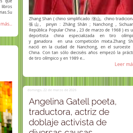
as que
ibros
ias.Su
Zhang Shan ( chino simplificado :张山, chino tradiciona
más...
張山, pinyin : Zhāng Shān ; Nanchong , Sichuan
República Popular China , 23 de marzo de 1968 ) es 
deportista china especializada en tiro olímp
y ganadora en una competición mixta.Zhang Sh
nació en la ciudad de Nanchong, en el suroeste
China. Con tan sólo dieciséis años empezó la práct
de tiro olímpico y en 1989 e...
Leer más
domingo, 22 de marzo de 2026
Angelina Gatell poeta,
traductora, actriz de
doblaje activista de
diversas causas