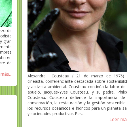
rzo de
odista
y gran
mente
nombres
ohn en
bre de
más...
Alexandra Cousteau ( 21 de marzo de 1976) 
cineasta, conferenciante destacada sobre sostenibili
y activista ambiental. Cousteau continúa la labor de
abuelo, Jacques-Yves Cousteau, y su padre, Phili
Cousteau. Cousteau defiende la importancia de
conservación, la restauración y la gestión sostenible
los recursos oceánicos e hídricos para un planeta s
y sociedades productivas Per...
Leer más