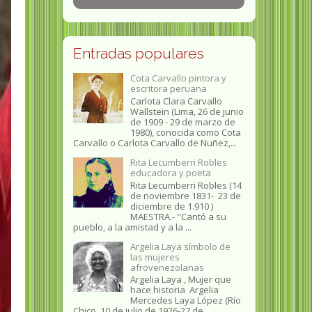
Entradas populares
Cota Carvallo pintora y
escritora peruana
Carlota Clara Carvallo
Wallstein (Lima, 26 de junio
de 1909 - 29 de marzo de
1980), conocida como Cota
Carvallo o Carlota Carvallo de Nuñez,...
Rita Lecumberri Robles
educadora y poeta
Rita Lecumberri Robles (14
de noviembre 1831- 23 de
diciembre de 1.910 )
MAESTRA.- "Cantó a su
pueblo, a la amistad y a la ...
Argelia Laya símbolo de
las mujeres
afrovenezolanas
Argelia Laya , Mujer que
hace historia Argelia
Mercedes Laya López (Río
Chico, 10 de julio de 1926-27 de