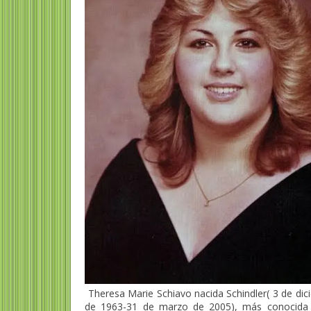
Theresa Marie Schiavo nacida Schindler( 3 de dic
de 1963-31 de marzo de 2005), más conocid