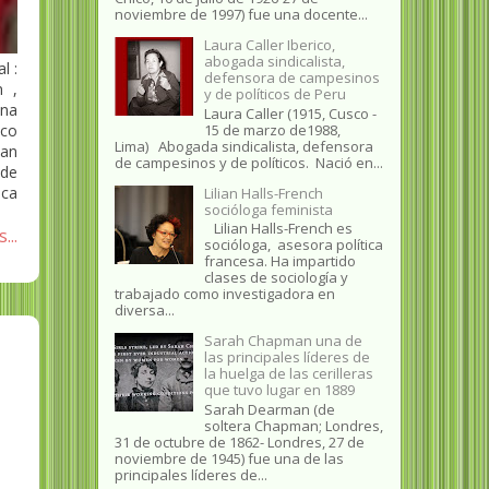
noviembre de 1997) fue una docente...
Laura Caller Iberico,
abogada sindicalista,
l :
defensora de campesinos
 ,
y de políticos de Peru
una
Laura Caller (1915, Cusco -
15 de marzo de1988,
ico
Lima) Abogada sindicalista, defensora
an
de campesinos y de políticos. Nació en...
 de
ica
Lilian Halls-French
socióloga feminista
Lilian Halls-French es
...
socióloga, asesora política
francesa. Ha impartido
clases de sociología y
trabajado como investigadora en
diversa...
Sarah Chapman una de
las principales líderes de
la huelga de las cerilleras
que tuvo lugar en 1889
Sarah Dearman (de
soltera Chapman; Londres,
31 de octubre de 1862​- Londres, 27 de
noviembre de 1945)​ fue una de las
principales líderes de...