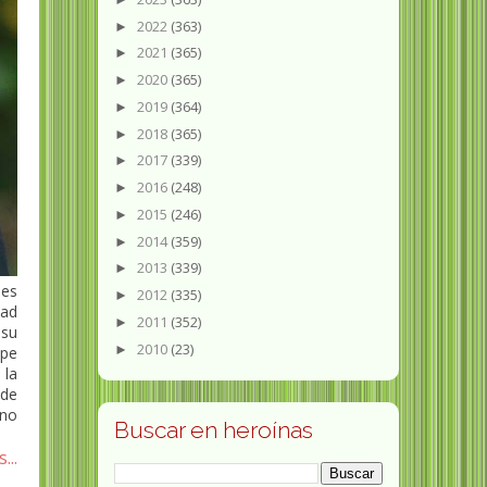
2022
(363)
►
2021
(365)
►
2020
(365)
►
2019
(364)
►
2018
(365)
►
2017
(339)
►
2016
(248)
►
2015
(246)
►
2014
(359)
►
2013
(339)
►
es
2012
(335)
►
dad
2011
(352)
►
 su
2010
(23)
►
ppe
 la
 de
ano
Buscar en heroínas
...