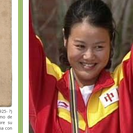
25- ?)
amo de
bre su
cia con