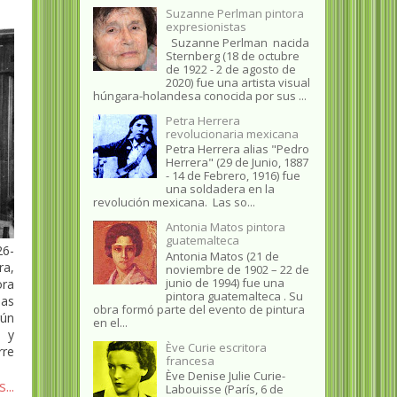
Suzanne Perlman pintora
expresionistas
Suzanne Perlman nacida
Sternberg (18 de octubre
de 1922 - 2 de agosto de
2020) fue una artista visual
húngara-holandesa conocida por sus ...
Petra Herrera
revolucionaria mexicana
Petra Herrera alias "Pedro
Herrera" (29 de Junio, 1887
- 14 de Febrero, 1916) fue
una soldadera en la
revolución mexicana. Las so...
Antonia Matos pintora
guatemalteca
26-
Antonia Matos (21 de
ra,
noviembre de 1902 – 22 de
junio de 1994) fue una
ora
pintora guatemalteca . Su
sas
obra formó parte del evento de pintura
gún
en el...
e y
Ève Curie escritora
rre
francesa
Ève Denise Julie Curie-
...
Labouisse (París, 6 de