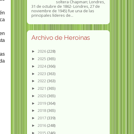
soltera Chapman; Londres,
31 de octubre de 1862​- Londres, 27 de
noviembre de 1945)​ fue una de las
én
principales líderes de...
ica
nen
Archivo de Heroinas
sta
2026
(228)
►
las
2025
(365)
►
da
2024
(366)
►
2023
(363)
►
2022
(363)
►
2021
(365)
►
2020
(365)
►
2019
(364)
►
2018
(365)
►
2017
(339)
►
2016
(248)
►
2015
(246)
►