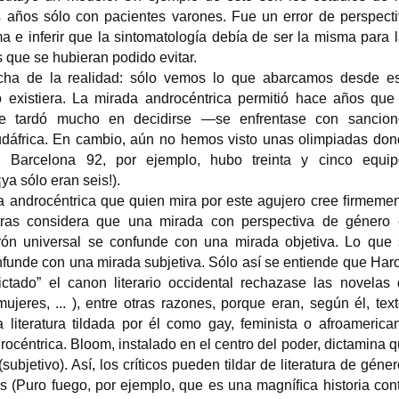
s años sólo con pacientes varones. Fue un error de perspect
 e inferir que la sintomatología debía de ser la misma para 
 que se hubieran podido evitar.
echa de la realidad: sólo vemos lo que abarcamos desde e
existiera. La mirada androcéntrica permitió hace años que
e tardó mucho en decidirse —se enfrentase con sancion
dáfrica. En cambio, aún no hemos visto unas olimpiadas do
 Barcelona 92, por ejemplo, hubo treinta y cinco equip
a sólo eran seis!).
a androcéntrica que quien mira por este agujero cree ﬁrmeme
tras considera que una mirada con perspectiva de género 
trón universal se confunde con una mirada objetiva. Lo que
onfunde con una mirada subjetiva. Sólo así se entiende que Har
ictado” el canon literario occidental rechazase las novelas
res, ... ), entre otras razones, porque eran, según él, tex
 literatura tildada por él como gay, feminista o afroamerica
océntrica. Bloom, instalado en el centro del poder, dictamina 
(subjetivo). Así, los críticos pueden tildar de literatura de géne
s (Puro fuego, por ejemplo, que es una magníﬁca historia con