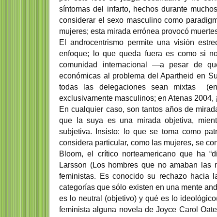
síntomas del infarto, hechos durante mucho
considerar el sexo masculino como paradigma
mujeres; esta mirada errónea provocó muertes
El androcentrismo permite una visión estr
enfoque; lo que queda fuera es como si no 
comunidad internacional —a pesar de qu
económicas al problema del Apartheid en Su
todas las delegaciones sean mixtas (en
exclusivamente masculinos; en Atenas 2004, ¡y
En cualquier caso, son tantos años de mirad
que la suya es una mirada objetiva, mien
subjetiva. Insisto: lo que se toma como pa
considera particular, como las mujeres, se c
Bloom, el crítico norteamericano que ha “d
Larsson (Los hombres que no amaban las muje
feministas. Es conocido su rechazo hacia la
categorías que sólo existen en una mente andr
es lo neutral (objetivo) y qué es lo ideológico
feminista alguna novela de Joyce Carol Oate