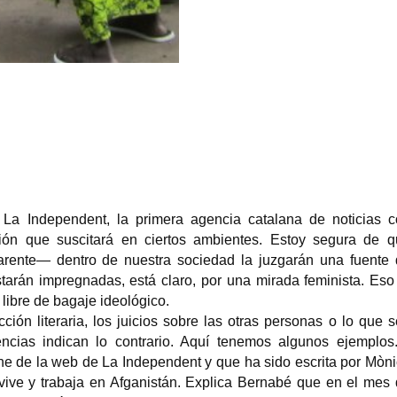
Mireia Bofill Abelló
Clara de Lamot
traductora, editora y
comprometida 
ista
feminista
formación de l
, 13 de
Mireia Bofill Abelló ( Santiago de
MarienheimClara de 
ista
Chile , 1944) es una traductora y
Abril de 1849,Speyer
o...
editora de profesión desde el...
1938 Speyer) fue una
 La Independent, la primera agencia catalana de noticias 
ión que suscitará en ciertos ambientes. Estoy segura de 
arente— dentro de nuestra sociedad la juzgarán una fuente
tarán impregnadas, está claro, por una mirada feminista. Eso
libre de bagaje ideológico.
ción literaria, los juicios sobre las otras personas o lo que 
ncias indican lo contrario. Aquí tenemos algunos ejemplos
ne de la web de La Independent y que ha sido escrita por Mòn
vive y trabaja en Afganistán. Explica Bernabé que en el mes