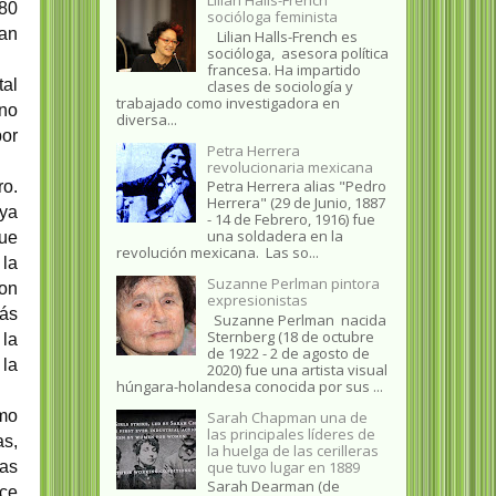
 80
socióloga feminista
an
Lilian Halls-French es
socióloga, asesora política
francesa. Ha impartido
tal
clases de sociología y
trabajado como investigadora en
no
diversa...
por
Petra Herrera
revolucionaria mexicana
Petra Herrera alias "Pedro
ro.
Herrera" (29 de Junio, 1887
 ya
- 14 de Febrero, 1916) fue
una soldadera en la
que
revolución mexicana. Las so...
 la
Suzanne Perlman pintora
on
expresionistas
más
Suzanne Perlman nacida
Sternberg (18 de octubre
 la
de 1922 - 2 de agosto de
 la
2020) fue una artista visual
húngara-holandesa conocida por sus ...
omo
Sarah Chapman una de
las principales líderes de
as,
la huelga de las cerilleras
que tuvo lugar en 1889
das
Sarah Dearman (de
ece