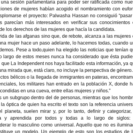
una sesión parlamentaria para poder ser ratiﬁcada como nu
aciones de mujeres habían acogido el nombramiento con eufor
esplomarse el proyecto: Palwasha Hassan no consiguió “pasar
s parecían más interesados en veriﬁcar sus conocimientos
de los derechos de las mujeres que hacía la candidata.
 vida de las afganas sino que, de rebote, alcanza a las mujeres
o una mujer hace un paso adelante, lo hacemos todas, cuando 
cedemos. Pese a todo,quien ha elegido las noticias que tenían 
o largo de estos meses nunca ha considerado que ésta pudi
, que La Independent nos haya facilitado esta información, ya 
una mirada que, está claro, no incluye la perspectiva de género.
ictos bélicos o la llegada de inmigrantes en pateras, encontra
nciales, los militares han entrado en la población X, donde 
ondidas en una cueva, entre ellas mujeres y niños.”
 un subgrupo dentro del de personas, mientras que los homb
a óptica de quien ha escrito el texto son la referencia univers
l planeta, suelen mirar y, por lo tanto, deﬁnir y categorizar,
a y aprendida por todos y todas a lo largo de siglos: 
iderar lo masculino como universal. Aquello que no es ilumin
stituye un modelo. Un ejemplo de esto son los estudios de 