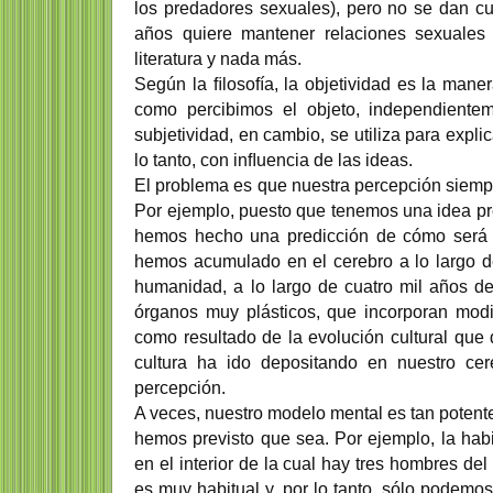
los predadores sexuales), pero no se dan cu
años quiere mantener relaciones sexuales
literatura y nada más.
Según la ﬁlosofía, la objetividad es la mane
como percibimos el objeto, independiente
subjetividad, en cambio, se utiliza para expli
lo tanto, con inﬂuencia de las ideas.
El problema es que nuestra percepción siem
Por ejemplo, puesto que tenemos una idea pre
hemos hecho una predicción de cómo será el
hemos acumulado en el cerebro a lo largo de
humanidad, a lo largo de cuatro mil años de
órganos muy plásticos, que incorporan modi
como resultado de la evolución cultural que 
cultura ha ido depositando en nuestro cer
percepción.
A veces, nuestro modelo mental es tan potente
hemos previsto que sea. Por ejemplo, la hab
en el interior de la cual hay tres hombres d
es muy habitual y, por lo tanto, sólo podemos