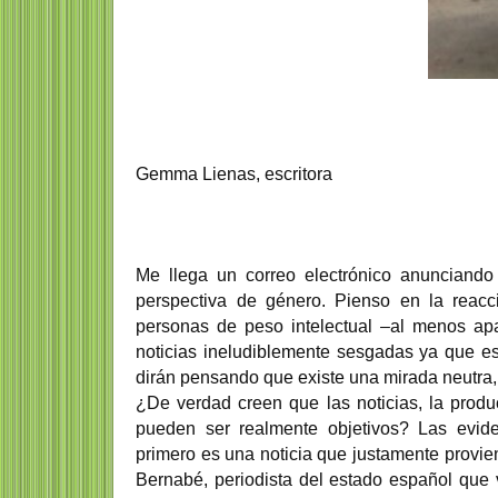
Freya Stark exploradora y
escritora
Marisa Kohan period
Gemma Lienas, escritora
Freya Madeleine Stark, (París,
Marisa Kohan (Buenos Aires
Francia, 31 de enero de 1893-Assolo,
abril de 1964) es una period
Italia, 9 de mayo...
española de origen argentin
Me llega un correo electrónico anunciando
perspectiva de género. Pienso en la reacc
personas de peso intelectual –al menos ap
noticias ineludiblemente sesgadas ya que es
dirán pensando que existe una mirada neutra, 
¿De verdad creen que las noticias, la produc
pueden ser realmente objetivos? Las evide
primero es una noticia que justamente provie
Bernabé, periodista del estado español que 