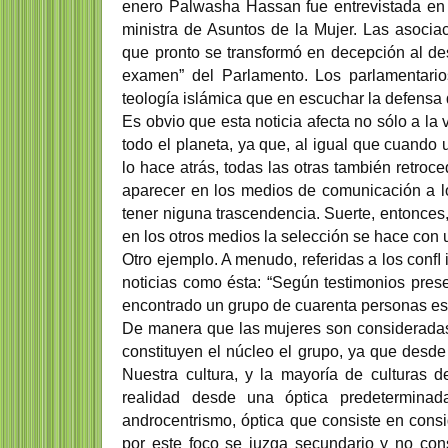
enero Palwasha Hassan fue entrevistada en 
ministra de Asuntos de la Mujer. Las asoci
que pronto se transformó en decepción al d
examen” del Parlamento. Los parlamentario
teología islámica que en escuchar la defensa 
Es obvio que esta noticia afecta no sólo a la
todo el planeta, ya que, al igual que cuand
lo hace atrás, todas las otras también retro
aparecer en los medios de comunicación a l
tener niguna trascendencia. Suerte, entonces
en los otros medios la selección se hace con 
Otro ejemplo. A menudo, referidas a los conﬂ 
noticias como ésta: “Según testimonios prese
encontrado un grupo de cuarenta personas esc
De manera que las mujeres son consideradas
constituyen el núcleo el grupo, ya que desde l
Nuestra cultura, y la mayoría de culturas de
realidad desde una óptica predeterminad
androcentrismo, óptica que consiste en cons
por este foco se juzga secundario y no con