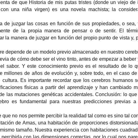
enta de que Historia de mis putas tristes (donde un viejo de
 con una niña virgen) es una novela machista; la consider
ra de juzgar las cosas en función de sus propiedades, o sea, 
mente de la propia manera de pensar o de sentir. El térmi
car la manera de juzgar en función del propio punto de vista y, 
pre depende de un modelo previo almacenado en nuestro cereb
via de cómo debe ser el vino tinto, antes de empezar a beber
 sabor. Y este conocimiento previo es el resultado de lo 
 millones de años de evolución y, sobre todo, en el caso de
 cultura. Es importante recordar que
los cerebros humanos s
ﬁcaciones físicas a partir del aprendizaje y han cambiado 
de las mutaciones genéticas accidentales. Conclusión: lo que
ebro es fundamental para nuestras predicciones previas a
 que no nos permite percibir la realidad tal como es sino tal c
itación de Amas, una habitación de proporciones distorsionad
el mismo tamaño. Nuestra experiencia con habitaciones cuadra
 percibirla con las dimensiones correctas, por lo cual nos par