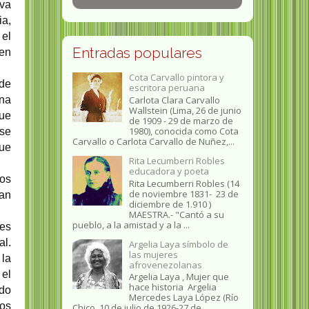
eva
ia,
 el
Entradas populares
 en
Cota Carvallo pintora y
 de
escritora peruana
Carlota Clara Carvallo
una
Wallstein (Lima, 26 de junio
que
de 1909 - 29 de marzo de
1980), conocida como Cota
ese
Carvallo o Carlota Carvallo de Nuñez,...
que
Rita Lecumberri Robles
educadora y poeta
mos
Rita Lecumberri Robles (14
de noviembre 1831- 23 de
han
diciembre de 1.910 )
MAESTRA.- "Cantó a su
pueblo, a la amistad y a la ...
res
al.
Argelia Laya símbolo de
las mujeres
 la
afrovenezolanas
el
Argelia Laya , Mujer que
hace historia Argelia
ado
Mercedes Laya López (Río
los
Chico, 10 de julio de 1926-27 de