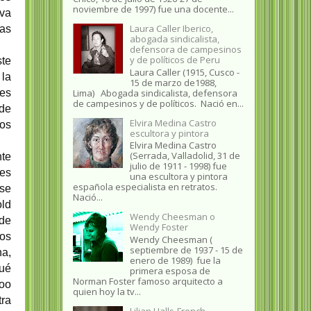
noviembre de 1997) fue una docente...
iva
Laura Caller Iberico,
las
abogada sindicalista,
defensora de campesinos
y de políticos de Peru
ste
Laura Caller (1915, Cusco -
 la
15 de marzo de1988,
Lima) Abogada sindicalista, defensora
es
de campesinos y de políticos. Nació en...
nde
Elvira Medina Castro
os
escultora y pintora
Elvira Medina Castro
(Serrada, Valladolid, 31 de
nte
julio de 1911 - 1998) fue
es
una escultora y pintora
española especialista en retratos.
 se
Nació...
old
Wendy Cheesman o
 de
Wendy Foster
tos
Wendy Cheesman (
septiembre de 1937 - 15 de
na,
enero de 1989) fue la
qué
primera esposa de
Norman Foster famoso arquitecto a
roo
quien hoy la tv...
tra
Lilian Halls-French