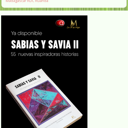
Madagascar
RDC
Ruanda