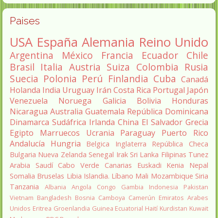
Paises
USA
España
Alemania
Reino Unido
Argentina
México
Francia
Ecuador
Chile
Brasil
Italia
Austria
Suiza
Colombia
Rusia
Suecia
Polonia
Perú
Finlandia
Cuba
Canadá
Holanda
India
Uruguay
Irán
Costa Rica
Portugal
Japón
Venezuela
Noruega
Galicia
Bolivia
Honduras
Nicaragua
Australia
Guatemala
República Dominicana
Dinamarca
Sudáfrica
Irlanda
China
El Salvador
Grecia
Egipto
Marruecos
Ucrania
Paraguay
Puerto Rico
Andalucía
Hungria
Belgica
Inglaterra
República Checa
Bulgaria
Nueva Zelanda
Senegal
Irak
Sri Lanka
Filipinas
Tunez
Arabia Saudí
Cabo Verde
Canarias
Euskadi
Kenia
Nepal
Somalia
Bruselas
Libia
Islandia.
Líbano
Mali
Mozambique
Siria
Tanzania
Albania
Angola
Congo
Gambia
Indonesia
Pakistan
Vietnam
Bangladesh
Bosnia
Camboya
Camerún
Emiratos Arabes
Unidos
Eritrea
Groenlandia
Guinea Ecuatorial
Haití
Kurdistan
Kuwait