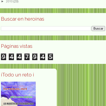
2010
(23)
►
Buscar en heroínas
Páginas vistas
9
4
4
7
9
4
5
¡Todo un reto ¡