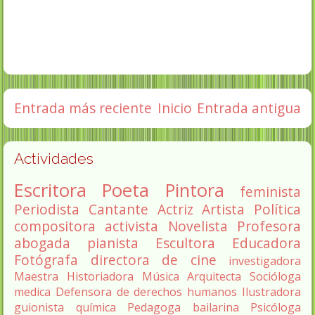
Entrada más reciente
Inicio
Entrada antigua
Actividades
Escritora
Poeta
Pintora
feminista
Periodista
Cantante
Actriz
Artista
Política
compositora
activista
Novelista
Profesora
abogada
pianista
Escultora
Educadora
Fotógrafa
directora de cine
investigadora
Maestra
Historiadora
Música
Arquitecta
Socióloga
medica
Defensora de derechos humanos
Ilustradora
guionista
química
Pedagoga
bailarina
Psicóloga