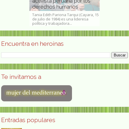
jante
activista peruana por los
derechos humanos
Yaya Isabe
enos Aires, 26
Tania Edith Pariona Tarqui (Cayara, 15
Un 22 de Dicie
em, 20 de mayo
de julio de 1984) es una lideresa
Sevilla, hija 
política y trabajadora...
que perdida la 
Encuentra en heroínas
Te invitamos a
Entradas populares