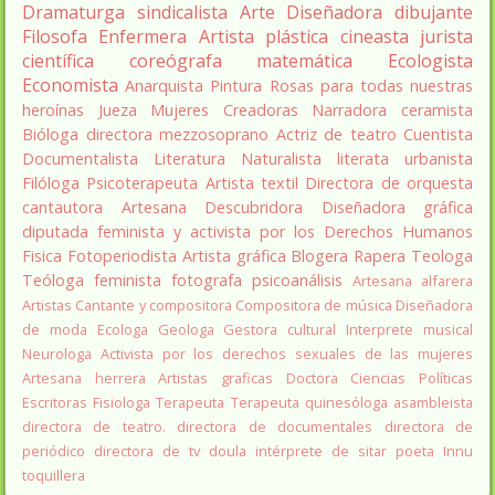
Dramaturga
sindicalista
Arte
Diseñadora
dibujante
Filosofa
Enfermera
Artista plástica
cineasta
jurista
científica
coreógrafa
matemática
Ecologista
Economista
Anarquista
Pintura
Rosas para todas nuestras
heroínas
Jueza
Mujeres Creadoras
Narradora
ceramista
Bióloga
directora
mezzosoprano
Actriz de teatro
Cuentista
Documentalista
Literatura
Naturalista
literata
urbanista
Filóloga
Psicoterapeuta
Artista textil
Directora de orquesta
cantautora
Artesana
Descubridora
Diseñadora gráfica
diputada
feminista y activista por los Derechos Humanos
Fisica
Fotoperiodista
Artista gráfica
Blogera
Rapera
Teologa
Teóloga feminista
fotografa
psicoanálisis
Artesana alfarera
Artistas
Cantante y compositora
Compositora de música
Diseñadora
de moda
Ecologa
Geologa
Gestora cultural
Interprete musical
Neurologa
Activista por los derechos sexuales de las mujeres
Artesana herrera
Artistas graficas
Doctora Ciencias Políticas
Escritoras
Fisiologa
Terapeuta
Terapeuta quinesóloga
asambleista
directora de teatro.
directora de documentales
directora de
periódico
directora de tv
doula
intérprete de sitar
poeta Innu
toquillera