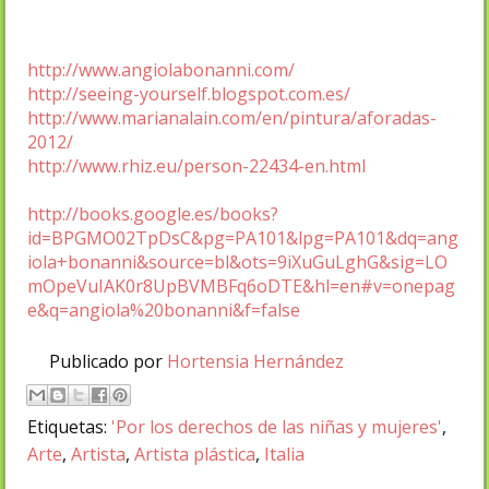
http://www.angiolabonanni.com/
http://seeing-yourself.blogspot.com.es/
http://www.marianalain.com/en/pintura/aforadas-
2012/
http://www.rhiz.eu/person-22434-en.html
http://books.google.es/books?
id=BPGMO02TpDsC&pg=PA101&lpg=PA101&dq=ang
iola+bonanni&source=bl&ots=9iXuGuLghG&sig=LO
mOpeVuIAK0r8UpBVMBFq6oDTE&hl=en#v=onepag
e&q=angiola%20bonanni&f=false
Publicado por
Hortensia Hernández
Etiquetas:
'Por los derechos de las niñas y mujeres'
,
Arte
,
Artista
,
Artista plástica
,
Italia