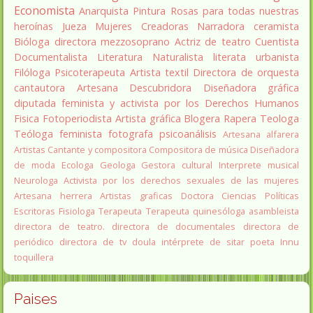
Economista
Anarquista
Pintura
Rosas para todas nuestras
heroínas
Jueza
Mujeres Creadoras
Narradora
ceramista
Bióloga
directora
mezzosoprano
Actriz de teatro
Cuentista
Documentalista
Literatura
Naturalista
literata
urbanista
Filóloga
Psicoterapeuta
Artista textil
Directora de orquesta
cantautora
Artesana
Descubridora
Diseñadora gráfica
diputada
feminista y activista por los Derechos Humanos
Fisica
Fotoperiodista
Artista gráfica
Blogera
Rapera
Teologa
Teóloga feminista
fotografa
psicoanálisis
Artesana alfarera
Artistas
Cantante y compositora
Compositora de música
Diseñadora
de moda
Ecologa
Geologa
Gestora cultural
Interprete musical
Neurologa
Activista por los derechos sexuales de las mujeres
Artesana herrera
Artistas graficas
Doctora Ciencias Políticas
Escritoras
Fisiologa
Terapeuta
Terapeuta quinesóloga
asambleista
directora de teatro.
directora de documentales
directora de
periódico
directora de tv
doula
intérprete de sitar
poeta Innu
toquillera
Paises