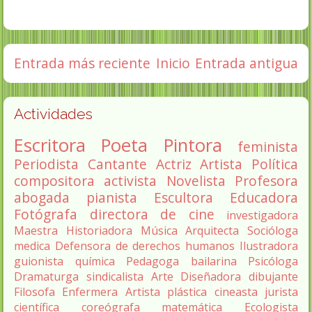
Entrada más reciente
Inicio
Entrada antigua
Actividades
Escritora
Poeta
Pintora
feminista
Periodista
Cantante
Actriz
Artista
Política
compositora
activista
Novelista
Profesora
abogada
pianista
Escultora
Educadora
Fotógrafa
directora de cine
investigadora
Maestra
Historiadora
Música
Arquitecta
Socióloga
medica
Defensora de derechos humanos
Ilustradora
guionista
química
Pedagoga
bailarina
Psicóloga
Dramaturga
sindicalista
Arte
Diseñadora
dibujante
Filosofa
Enfermera
Artista plástica
cineasta
jurista
científica
coreógrafa
matemática
Ecologista