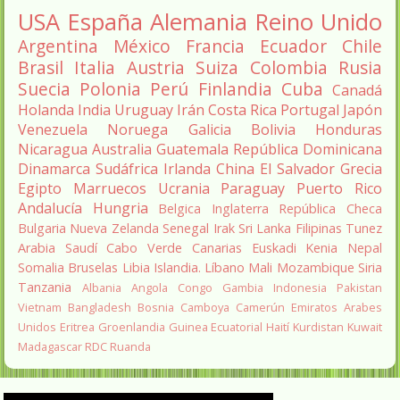
USA
España
Alemania
Reino Unido
Argentina
México
Francia
Ecuador
Chile
Brasil
Italia
Austria
Suiza
Colombia
Rusia
Suecia
Polonia
Perú
Finlandia
Cuba
Canadá
Holanda
India
Uruguay
Irán
Costa Rica
Portugal
Japón
Venezuela
Noruega
Galicia
Bolivia
Honduras
Nicaragua
Australia
Guatemala
República Dominicana
Dinamarca
Sudáfrica
Irlanda
China
El Salvador
Grecia
Egipto
Marruecos
Ucrania
Paraguay
Puerto Rico
Andalucía
Hungria
Belgica
Inglaterra
República Checa
Bulgaria
Nueva Zelanda
Senegal
Irak
Sri Lanka
Filipinas
Tunez
Arabia Saudí
Cabo Verde
Canarias
Euskadi
Kenia
Nepal
Somalia
Bruselas
Libia
Islandia.
Líbano
Mali
Mozambique
Siria
Tanzania
Albania
Angola
Congo
Gambia
Indonesia
Pakistan
Vietnam
Bangladesh
Bosnia
Camboya
Camerún
Emiratos Arabes
Unidos
Eritrea
Groenlandia
Guinea Ecuatorial
Haití
Kurdistan
Kuwait
Madagascar
RDC
Ruanda