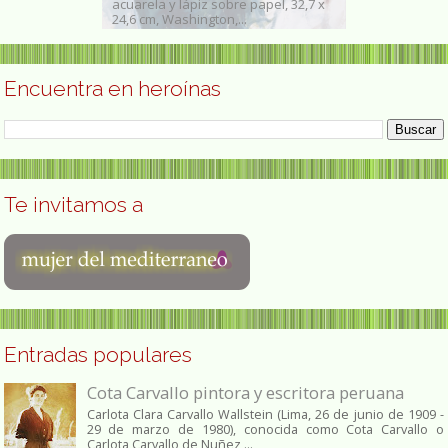
periodista
acuarela y lápiz sobre papel, 32,7 x
mayo de 1818 -
gentino...
24,6 cm, Washington,...
fue una enferm
Encuentra en heroínas
Te invitamos a
Entradas populares
Cota Carvallo pintora y escritora peruana
Carlota Clara Carvallo Wallstein (Lima, 26 de junio de 1909 -
29 de marzo de 1980), conocida como Cota Carvallo o
Carlota Carvallo de Nuñez,...