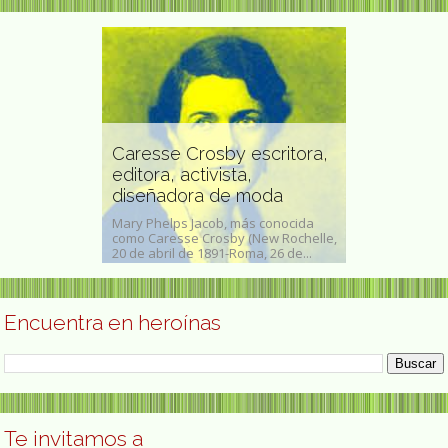
Caresse Crosby escritora,
Fuentes
editora, activista,
María de Áv
diseñadora de moda
maestra de
 (Vitoria, 27 de
Mary Phelps Jacob, más conocida
María Dolores 
na abogada y
como Caresse Crosby (New Rochelle,
(Barcelona, 10 
..
20 de abril de 1891-Roma, 26 de...
Zaragoza, 27 de
Encuentra en heroínas
Te invitamos a