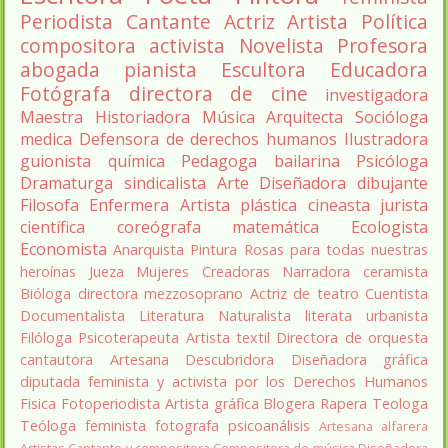
Periodista
Cantante
Actriz
Artista
Política
compositora
activista
Novelista
Profesora
abogada
pianista
Escultora
Educadora
Fotógrafa
directora de cine
investigadora
Maestra
Historiadora
Música
Arquitecta
Socióloga
medica
Defensora de derechos humanos
Ilustradora
guionista
química
Pedagoga
bailarina
Psicóloga
Dramaturga
sindicalista
Arte
Diseñadora
dibujante
Filosofa
Enfermera
Artista plástica
cineasta
jurista
científica
coreógrafa
matemática
Ecologista
Economista
Anarquista
Pintura
Rosas para todas nuestras
heroínas
Jueza
Mujeres Creadoras
Narradora
ceramista
Bióloga
directora
mezzosoprano
Actriz de teatro
Cuentista
Documentalista
Literatura
Naturalista
literata
urbanista
Filóloga
Psicoterapeuta
Artista textil
Directora de orquesta
cantautora
Artesana
Descubridora
Diseñadora gráfica
diputada
feminista y activista por los Derechos Humanos
Fisica
Fotoperiodista
Artista gráfica
Blogera
Rapera
Teologa
Teóloga feminista
fotografa
psicoanálisis
Artesana alfarera
Artistas
Cantante y compositora
Compositora de música
Diseñadora