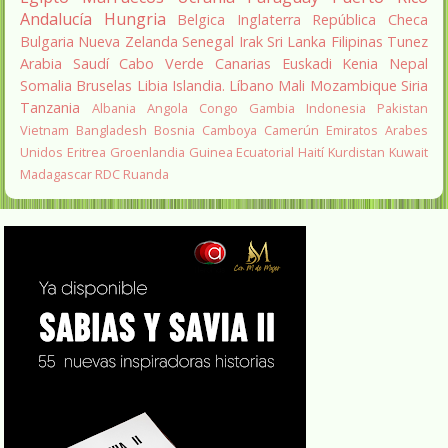
Andalucía
Hungria
Belgica
Inglaterra
República Checa
Bulgaria
Nueva Zelanda
Senegal
Irak
Sri Lanka
Filipinas
Tunez
Arabia Saudí
Cabo Verde
Canarias
Euskadi
Kenia
Nepal
Somalia
Bruselas
Libia
Islandia.
Líbano
Mali
Mozambique
Siria
Tanzania
Albania
Angola
Congo
Gambia
Indonesia
Pakistan
Vietnam
Bangladesh
Bosnia
Camboya
Camerún
Emiratos Arabes
Unidos
Eritrea
Groenlandia
Guinea Ecuatorial
Haití
Kurdistan
Kuwait
Madagascar
RDC
Ruanda