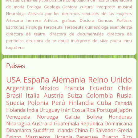
de moda
Ecologa
Geologa
Gestora cultural
Interprete musical
Neurologa
Activista por los derechos sexuales de las mujeres
Artesana herrera
Artistas graficas
Doctora Ciencias Políticas
Escritoras
Fisiologa
Terapeuta
Terapeuta quinesóloga
asambleista
directora de teatro.
directora de documentales
directora de
periódico
directora de tv
doula
intérprete de sitar
poeta Innu
toquillera
Paises
USA
España
Alemania
Reino Unido
Argentina
México
Francia
Ecuador
Chile
Brasil
Italia
Austria
Suiza
Colombia
Rusia
Suecia
Polonia
Perú
Finlandia
Cuba
Canadá
Holanda
India
Uruguay
Irán
Costa Rica
Portugal
Japón
Venezuela
Noruega
Galicia
Bolivia
Honduras
Nicaragua
Australia
Guatemala
República Dominicana
Dinamarca
Sudáfrica
Irlanda
China
El Salvador
Grecia
Egipto
Marruecos
Ucrania
Paraguay
Puerto Rico