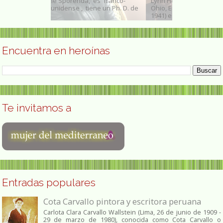
es franco-
Lynn Hershman Leeson (Cleveland
Concha Colome
e un Ph. D. de
Ohio, Estados Unidos, 17 de junio de
Valencia, 9 de 
1941) es una artista...
médica...
Encuentra en heroínas
Te invitamos a
Entradas populares
Cota Carvallo pintora y escritora peruana
Carlota Clara Carvallo Wallstein (Lima, 26 de junio de 1909 -
29 de marzo de 1980), conocida como Cota Carvallo o