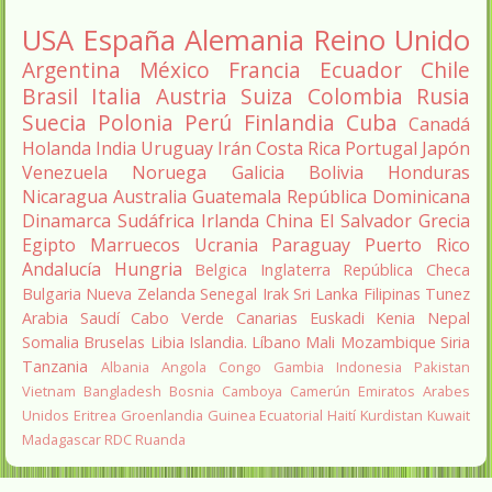
USA
España
Alemania
Reino Unido
Argentina
México
Francia
Ecuador
Chile
Brasil
Italia
Austria
Suiza
Colombia
Rusia
Suecia
Polonia
Perú
Finlandia
Cuba
Canadá
Holanda
India
Uruguay
Irán
Costa Rica
Portugal
Japón
Venezuela
Noruega
Galicia
Bolivia
Honduras
Nicaragua
Australia
Guatemala
República Dominicana
Dinamarca
Sudáfrica
Irlanda
China
El Salvador
Grecia
Egipto
Marruecos
Ucrania
Paraguay
Puerto Rico
Andalucía
Hungria
Belgica
Inglaterra
República Checa
Bulgaria
Nueva Zelanda
Senegal
Irak
Sri Lanka
Filipinas
Tunez
Arabia Saudí
Cabo Verde
Canarias
Euskadi
Kenia
Nepal
Somalia
Bruselas
Libia
Islandia.
Líbano
Mali
Mozambique
Siria
Tanzania
Albania
Angola
Congo
Gambia
Indonesia
Pakistan
Vietnam
Bangladesh
Bosnia
Camboya
Camerún
Emiratos Arabes
Unidos
Eritrea
Groenlandia
Guinea Ecuatorial
Haití
Kurdistan
Kuwait
Madagascar
RDC
Ruanda