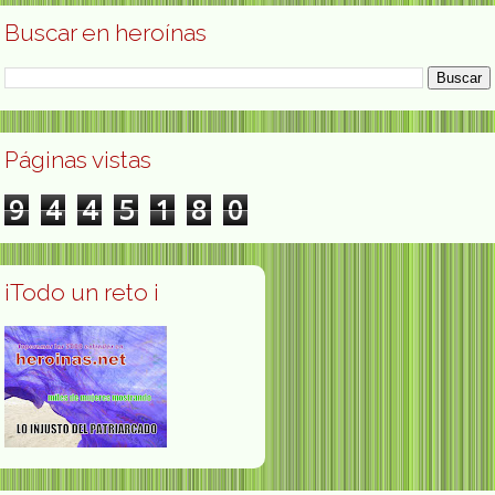
Buscar en heroínas
Páginas vistas
9
4
4
5
1
8
0
¡Todo un reto ¡