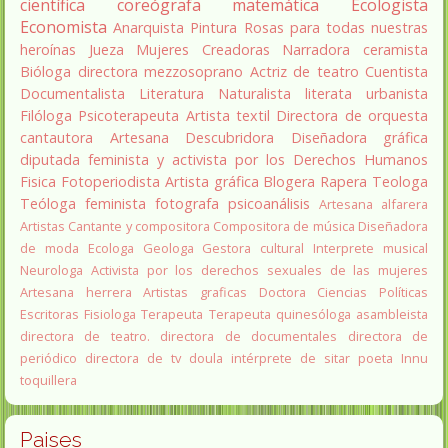
científica
coreógrafa
matemática
Ecologista
Economista
Anarquista
Pintura
Rosas para todas nuestras
heroínas
Jueza
Mujeres Creadoras
Narradora
ceramista
Bióloga
directora
mezzosoprano
Actriz de teatro
Cuentista
Documentalista
Literatura
Naturalista
literata
urbanista
Filóloga
Psicoterapeuta
Artista textil
Directora de orquesta
cantautora
Artesana
Descubridora
Diseñadora gráfica
diputada
feminista y activista por los Derechos Humanos
Fisica
Fotoperiodista
Artista gráfica
Blogera
Rapera
Teologa
Teóloga feminista
fotografa
psicoanálisis
Artesana alfarera
Artistas
Cantante y compositora
Compositora de música
Diseñadora
de moda
Ecologa
Geologa
Gestora cultural
Interprete musical
Neurologa
Activista por los derechos sexuales de las mujeres
Artesana herrera
Artistas graficas
Doctora Ciencias Políticas
Escritoras
Fisiologa
Terapeuta
Terapeuta quinesóloga
asambleista
directora de teatro.
directora de documentales
directora de
periódico
directora de tv
doula
intérprete de sitar
poeta Innu
toquillera
Paises