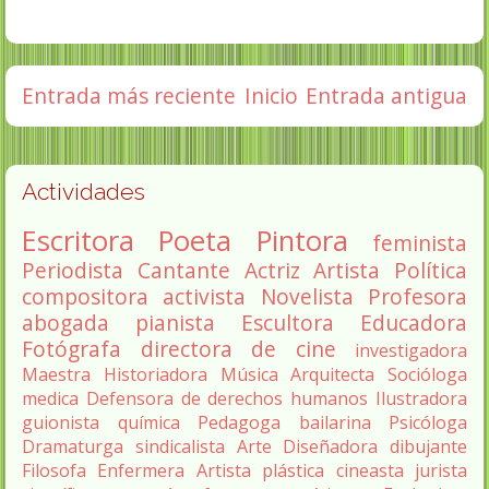
Entrada más reciente
Inicio
Entrada antigua
Actividades
Escritora
Poeta
Pintora
feminista
Periodista
Cantante
Actriz
Artista
Política
compositora
activista
Novelista
Profesora
abogada
pianista
Escultora
Educadora
Fotógrafa
directora de cine
investigadora
Maestra
Historiadora
Música
Arquitecta
Socióloga
medica
Defensora de derechos humanos
Ilustradora
guionista
química
Pedagoga
bailarina
Psicóloga
Dramaturga
sindicalista
Arte
Diseñadora
dibujante
Filosofa
Enfermera
Artista plástica
cineasta
jurista