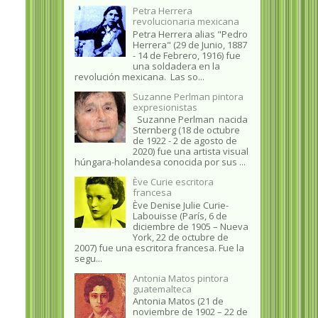
Petra Herrera
revolucionaria mexicana
Petra Herrera alias "Pedro
Herrera" (29 de Junio, 1887
- 14 de Febrero, 1916) fue
una soldadera en la
revolución mexicana. Las so...
Suzanne Perlman pintora
expresionistas
Suzanne Perlman nacida
Sternberg (18 de octubre
de 1922 - 2 de agosto de
2020) fue una artista visual
húngara-holandesa conocida por sus ...
Ève Curie escritora
francesa
Ève Denise Julie Curie-
Labouisse (París, 6 de
diciembre de 1905 – Nueva
York, 22 de octubre de
2007) fue una escritora francesa. Fue la
segu...
Antonia Matos pintora
guatemalteca
Antonia Matos (21 de
noviembre de 1902 – 22 de