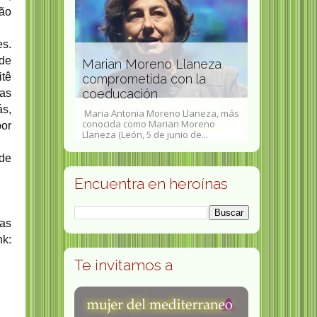
mão
s.
de
Marian Moreno Llaneza
Rosalyn Yalow Nobel de
tê
comprometida con la
Medicina o Fisiología en
coeducación
1977
ras
ás,
Maria Antonia Moreno Llaneza, más
Rosalyn Sussman Yalow ( Nueva
conocida como Marian Moreno
York , 19 de julio de 1921 - Nueva
por
Llaneza (León, 5 de junio de...
York , 30 de mayo de 2011 )...
 de
Encuentra en heroínas
ras
nk
:
Te invitamos a