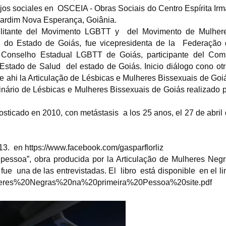
bajos sociales en OSCEIA - Obras Sociais do Centro Espírita Ir
 Jardim Nova Esperança, Goiânia.
litante del Movimento LGBTT y del Movimento de Mulhere
do Estado de Goiás, fue vicepresidenta de la Federação 
Mary White Ovington
l Conselho Estadual LGBTT de Goiás, participante del Comi
activista por los derechos
sa Kohan periodista
civiles
Estado de Salud del estado de Goiás. Inicio diálogo cono ot
 ahi la Articulação de Lésbicas e Mulheres Bissexuais de Goi
 Kohan (Buenos Aires, 13 de
Mary White Ovington ( 11 abril de
de 1964) es una periodista
1865- 15 de julio de 1951) fue una
inário de Lésbicas e Mulheres Bissexuais de Goiás realizado 
la de origen argentino...
sufragista, socialista,...
nosticado en 2010, con metástasis a los 25 anos, el 27 de abril
013. en https://www.facebook.com/gasparflorliz
pessoa”, obra producida por la Articulação de Mulheres Neg
fue una de las entrevistadas. El libro está disponible en el li
Mulheres%20Negras%20na%20primeira%20Pessoa%20site.pdf