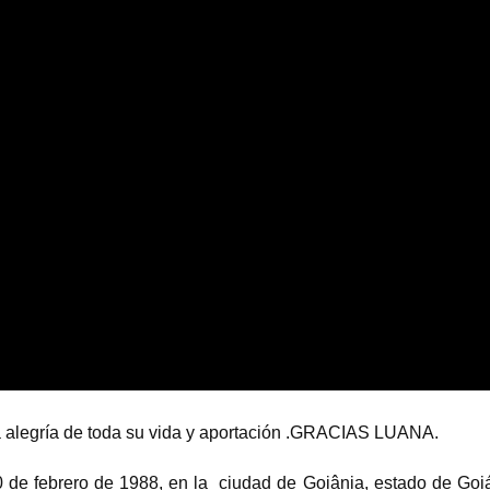
a alegría de toda su vida y aportación .GRACIAS LUANA.
0 de febrero de 1988, en la ciudad de Goiânia, estado de Goi