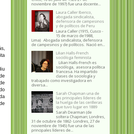
noviembre de 1997) fue una docente...
Laura Caller Iberico,
abogada sindicalista,
defensora de campesinos
y de políticos de Peru
Laura Caller (1915, Cusco -
15 de marzo de1988,
Lima) Abogada sindicalista, defensora
de campesinos y de políticos. Nació en...
ás,
Lilian Halls-French
ita
socióloga feminista
Lilian Halls-French es
socióloga, asesora política
diu
francesa. Ha impartido
 de
clases de sociología y
trabajado como investigadora en
úde
diversa...
do
Sarah Chapman una de
 da
las principales líderes de
la huelga de las cerilleras
 de
que tuvo lugar en 1889
Sarah Dearman (de
soltera Chapman; Londres,
31 de octubre de 1862​- Londres, 27 de
noviembre de 1945)​ fue una de las
principales líderes de...