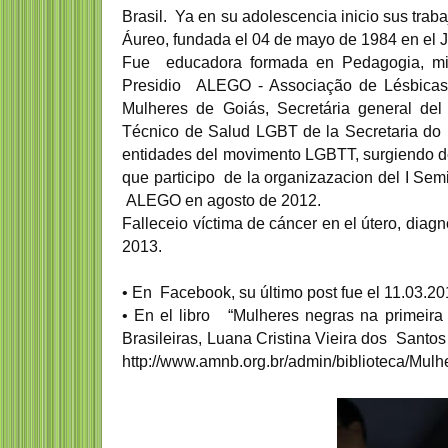
Brasil. Ya en su adolescencia inicio sus tra
Áureo, fundada el 04 de mayo de 1984 en el
Fue educadora formada en Pedagogia, mi
Presidio ALEGO - Associação de Lésbicas 
Josefina Robirosa pintora,
Mulheres de Goiás, Secretária general de
dina Castro
muralista y dibujante
 y pintora
argentina
Mari
Técnico de Salud LGBT de la Secretaria do 
entidades del movimento LGBTT, surgiendo de
a Castro (Serrada,
Josefina Robirosa (Buenos Aires, 26
Marisa
 de julio de 1911 - 1998)
de mayo de 1932-ibidem, 20 de mayo
abril 
que participo de la organizazacion del I Sem
tora y pintora...
de 2022)​ fue...
españo
ALEGO en agosto de 2012.
Falleceio víctima de cáncer en el útero, diag
2013.
•
 En 
Facebook, su último post fue el 11.03.2
•
 En el libro 
“Mulheres negras na primeira 
Brasileiras, Luana Cristina Vieira dos Santos 
http://www.amnb.org.br/admin/biblioteca/