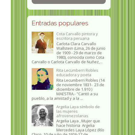
Entradas populares
Cota Carvallo pintora y
escritora peruana
Carlota Clara Carvallo
Wallstein (Lima, 26 de junio
de 1909 - 29 de marzo de
1980), conocida como Cota
Carvallo o Carlota Carvallo de Nuñez,...
Rita Lecumberri Robles
educadora y poeta
Rita Lecumberri Robles (14
de noviembre 1831- 23 de
diciembre de 1.910 )
MAESTRA.- "Cantó a su
pueblo, a la amistad y a la ...
Argelia Laya símbolo de
las mujeres
afrovenezolanas
Argelia Laya , Mujer que
hace historia Argelia
Mercedes Laya López (Río
Chico, 10 de julio de 1926-27 de