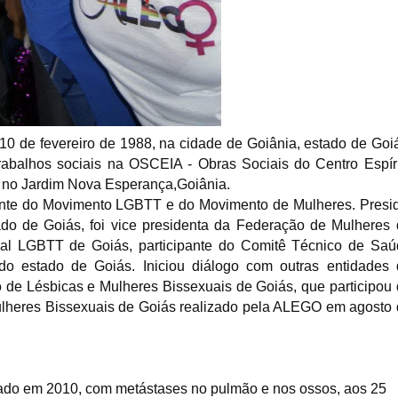
10 de fevereiro de 1988, na cidade de Goiânia, estado de Goi
trabalhos sociais na OSCEIA - Obras Sociais do Centro Espír
 no Jardim Nova Esperança,Goiânia.
ante do Movimento LGBTT e do Movimento de Mulheres. Presi
o de Goiás, foi vice presidenta da Federação de Mulheres
ual LGBTT de Goiás, participante do Comitê Técnico de Sa
 estado de Goiás. Iniciou diálogo com outras entidades 
 de Lésbicas e Mulheres Bissexuais de Goiás, que participou
ulheres Bissexuais de Goiás realizado pela ALEGO em agosto
icado em 2010, com metástases no pulmão e nos ossos, aos 25