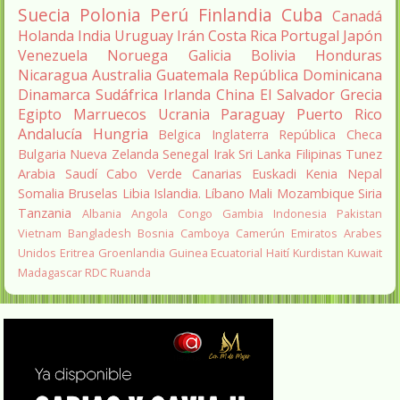
Suecia
Polonia
Perú
Finlandia
Cuba
Canadá
Holanda
India
Uruguay
Irán
Costa Rica
Portugal
Japón
Venezuela
Noruega
Galicia
Bolivia
Honduras
Nicaragua
Australia
Guatemala
República Dominicana
Dinamarca
Sudáfrica
Irlanda
China
El Salvador
Grecia
Egipto
Marruecos
Ucrania
Paraguay
Puerto Rico
Andalucía
Hungria
Belgica
Inglaterra
República Checa
Bulgaria
Nueva Zelanda
Senegal
Irak
Sri Lanka
Filipinas
Tunez
Arabia Saudí
Cabo Verde
Canarias
Euskadi
Kenia
Nepal
Somalia
Bruselas
Libia
Islandia.
Líbano
Mali
Mozambique
Siria
Tanzania
Albania
Angola
Congo
Gambia
Indonesia
Pakistan
Vietnam
Bangladesh
Bosnia
Camboya
Camerún
Emiratos Arabes
Unidos
Eritrea
Groenlandia
Guinea Ecuatorial
Haití
Kurdistan
Kuwait
Madagascar
RDC
Ruanda