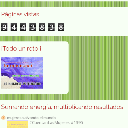
Páginas vistas
9
4
4
3
8
3
8
¡Todo un reto ¡
Sumando energía, multiplicando resultados
mujeres salvando el mundo
#CuentanLasMujeres #1395