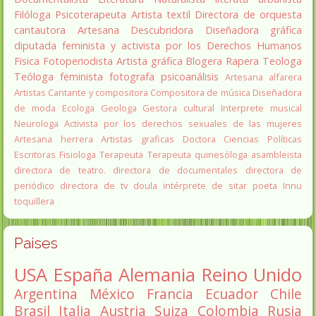
Filóloga
Psicoterapeuta
Artista textil
Directora de orquesta
cantautora
Artesana
Descubridora
Diseñadora gráfica
diputada
feminista y activista por los Derechos Humanos
Fisica
Fotoperiodista
Artista gráfica
Blogera
Rapera
Teologa
Teóloga feminista
fotografa
psicoanálisis
Artesana alfarera
Artistas
Cantante y compositora
Compositora de música
Diseñadora
de moda
Ecologa
Geologa
Gestora cultural
Interprete musical
Neurologa
Activista por los derechos sexuales de las mujeres
Artesana herrera
Artistas graficas
Doctora Ciencias Políticas
Escritoras
Fisiologa
Terapeuta
Terapeuta quinesóloga
asambleista
directora de teatro.
directora de documentales
directora de
periódico
directora de tv
doula
intérprete de sitar
poeta Innu
toquillera
Paises
USA
España
Alemania
Reino Unido
Argentina
México
Francia
Ecuador
Chile
Brasil
Italia
Austria
Suiza
Colombia
Rusia