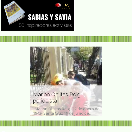
 artista
Herminia Ar
Marion Oblitas Roig
pintora chi
periodista
dres, 1966) es
Herminia Arrat
 representante
Marion Oblitas Roig (12 de enero de
de julio de 189
1943- Santa Cruz 19 de junio de...
fue una artista 