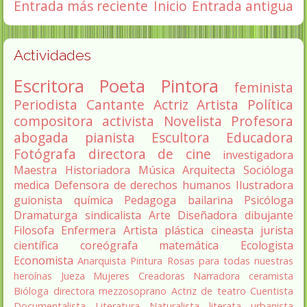
Entrada más reciente
Inicio
Entrada antigua
Actividades
Escritora
Poeta
Pintora
feminista
Periodista
Cantante
Actriz
Artista
Política
compositora
activista
Novelista
Profesora
abogada
pianista
Escultora
Educadora
Fotógrafa
directora de cine
investigadora
Maestra
Historiadora
Música
Arquitecta
Socióloga
medica
Defensora de derechos humanos
Ilustradora
guionista
química
Pedagoga
bailarina
Psicóloga
Dramaturga
sindicalista
Arte
Diseñadora
dibujante
Filosofa
Enfermera
Artista plástica
cineasta
jurista
científica
coreógrafa
matemática
Ecologista
Economista
Anarquista
Pintura
Rosas para todas nuestras
heroínas
Jueza
Mujeres Creadoras
Narradora
ceramista
Bióloga
directora
mezzosoprano
Actriz de teatro
Cuentista
Documentalista
Literatura
Naturalista
literata
urbanista