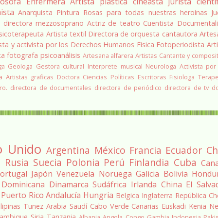
losofa
Enfermera
Artista plástica
cineasta
jurista
cientí
ista
Anarquista
Pintura
Rosas para todas nuestras heroínas
Ju
a
directora
mezzosoprano
Actriz de teatro
Cuentista
Documentali
sicoterapeuta
Artista textil
Directora de orquesta
cantautora
Artes
sta y activista por los Derechos Humanos
Fisica
Fotoperiodista
Art
ta
fotografa
psicoanálisis
Artesana alfarera
Artistas
Cantante y composi
ga
Geologa
Gestora cultural
Interprete musical
Neurologa
Activista por
a
Artistas graficas
Doctora Ciencias Políticas
Escritoras
Fisiologa
Terap
ro.
directora de documentales
directora de periódico
directora de tv
d
o Unido
Argentina
México
Francia
Ecuador
Ch
a
Rusia
Suecia
Polonia
Perú
Finlandia
Cuba
Can
ortugal
Japón
Venezuela
Noruega
Galicia
Bolivia
Hondu
 Dominicana
Dinamarca
Sudáfrica
Irlanda
China
El Salva
Puerto Rico
Andalucía
Hungria
Belgica
Inglaterra
República Ch
ilipinas
Tunez
Arabia Saudí
Cabo Verde
Canarias
Euskadi
Kenia
Ne
ambique
Siria
Tanzania
Albania
Angola
Congo
Gambia
Indonesia
Paki