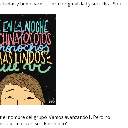
ividad y buen hacer, con su originalidad y sencillez . Son
Ita Maximowna
Mary White Ovington
escenógrafa, fi
activista por los derechos
ilustradora ru
civiles
Ita Maximowna, nac
Mary White Ovington ( 11 abril de
Margarita Maximow
1865- 15 de julio de 1951) fue una
Schnakenburg (18 de
sufragista, socialista,...
octubre según el...
r el nombre del grupo. Vamos avanzando ! . Pero no
descubrimos con su " Rie chinito"