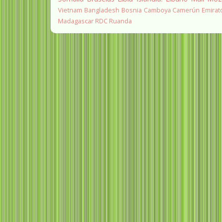
Vietnam
Bangladesh
Bosnia
Camboya
Camerún
Emirat
Madagascar
RDC
Ruanda