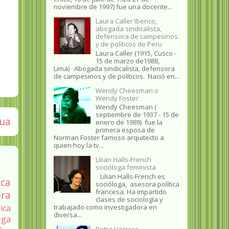
noviembre de 1997) fue una docente...
Laura Caller Iberico,
abogada sindicalista,
defensora de campesinos
y de políticos de Peru
Laura Caller (1915, Cusco -
15 de marzo de1988,
Lima) Abogada sindicalista, defensora
de campesinos y de políticos. Nació en...
Wendy Cheesman o
Wendy Foster
Wendy Cheesman (
septiembre de 1937 - 15 de
gua
enero de 1989) fue la
primera esposa de
Norman Foster famoso arquitecto a
quien hoy la tv...
Lilian Halls-French
socióloga feminista
Lilian Halls-French es
ica
socióloga, asesora política
francesa. Ha impartido
ra
clases de sociología y
trabajado como investigadora en
ica
diversa...
rga
Petra Herrera