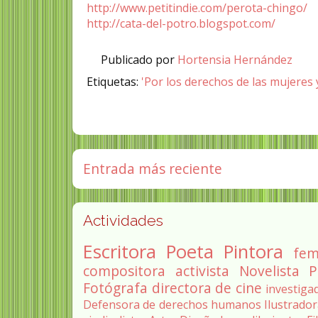
http://www.petitindie.com/perota-chingo/
http://cata-del-potro.blogspot.com/
Publicado por
Hortensia Hernández
Etiquetas:
'Por los derechos de las mujeres y
Entrada más reciente
Actividades
Escritora
Poeta
Pintora
fem
compositora
activista
Novelista
P
Fotógrafa
directora de cine
investiga
Defensora de derechos humanos
Ilustrado