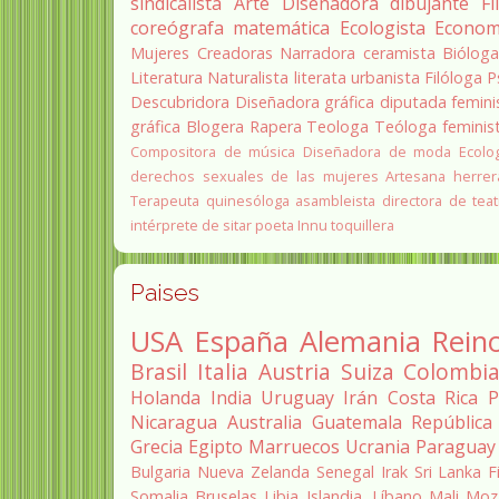
sindicalista
Arte
Diseñadora
dibujante
Fi
coreógrafa
matemática
Ecologista
Econom
Mujeres Creadoras
Narradora
ceramista
Biólog
Literatura
Naturalista
literata
urbanista
Filóloga
P
Descubridora
Diseñadora gráfica
diputada
femini
gráfica
Blogera
Rapera
Teologa
Teóloga feminis
Compositora de música
Diseñadora de moda
Ecolo
derechos sexuales de las mujeres
Artesana herrer
Terapeuta quinesóloga
asambleista
directora de teat
intérprete de sitar
poeta Innu
toquillera
Paises
USA
España
Alemania
Rein
Brasil
Italia
Austria
Suiza
Colombi
Holanda
India
Uruguay
Irán
Costa Rica
P
Nicaragua
Australia
Guatemala
República
Grecia
Egipto
Marruecos
Ucrania
Paraguay
Bulgaria
Nueva Zelanda
Senegal
Irak
Sri Lanka
F
Somalia
Bruselas
Libia
Islandia.
Líbano
Mali
Moz