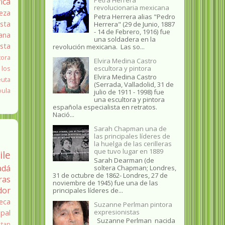
fica
revolucionaria mexicana
eza
Petra Herrera alias "Pedro
sta
Herrera" (29 de Junio, 1887
- 14 de Febrero, 1916) fue
ana
una soldadera en la
ista
revolución mexicana. Las so...
tora
Elvira Medina Castro
escultora y pintora
 los
Elvira Medina Castro
euta
(Serrada, Valladolid, 31 de
oula
julio de 1911 - 1998) fue
una escultora y pintora
española especialista en retratos.
Nació...
Sarah Chapman una de
las principales líderes de
la huelga de las cerilleras
que tuvo lugar en 1889
ile
Sarah Dearman (de
adá
soltera Chapman; Londres,
31 de octubre de 1862​- Londres, 27 de
ras
noviembre de 1945)​ fue una de las
dor
principales líderes de...
eca
Suzanne Perlman pintora
expresionistas
pal
Suzanne Perlman nacida
stan