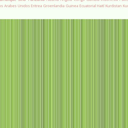
os Arabes Unidos
Eritrea
Groenlandia
Guinea Ecuatorial
Haití
Kurdistan
Ku