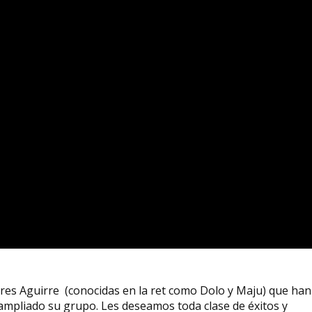
ores Aguirre (conocidas en la ret como Dolo y Maju) que han
ampliado su grupo. Les deseamos toda clase de éxitos y