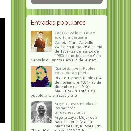
Entradas populares
Cota Carvallo pintora y
escritora peruana
Carlota Clara Carvallo
Wallstein (Lima, 26 de junio
de 1909 - 29 de marzo de
1980), conocida como Cota
Carvallo o Carlota Carvallo de Nuñez,...
Rita Lecumberri Robles
educadora y poeta
Rita Lecumberri Robles (14
de noviembre 1831- 23 de
diciembre de 1.910 )
MAESTRA.- "Cantó a su
pueblo, a la amistad y a la ...
Argelia Laya símbolo de
las mujeres
afrovenezolanas
Argelia Laya , Mujer que
hace historia Argelia
Mercedes Laya López (Río
Chico, 10 de julio de 1926-27 de