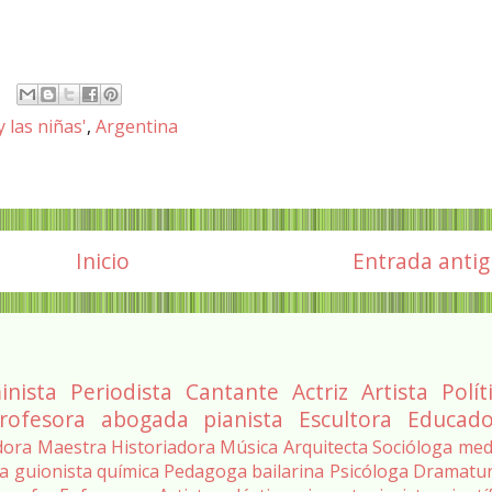
 las niñas'
,
Argentina
Inicio
Entrada anti
inista
Periodista
Cantante
Actriz
Artista
Polít
rofesora
abogada
pianista
Escultora
Educado
dora
Maestra
Historiadora
Música
Arquitecta
Socióloga
med
ra
guionista
química
Pedagoga
bailarina
Psicóloga
Dramatu