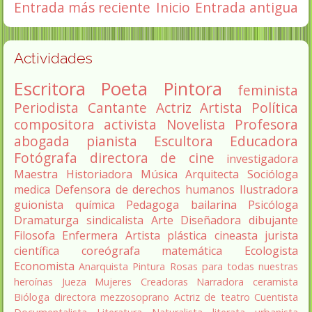
Entrada más reciente
Inicio
Entrada antigua
Actividades
Escritora
Poeta
Pintora
feminista
Periodista
Cantante
Actriz
Artista
Política
compositora
activista
Novelista
Profesora
abogada
pianista
Escultora
Educadora
Fotógrafa
directora de cine
investigadora
Maestra
Historiadora
Música
Arquitecta
Socióloga
medica
Defensora de derechos humanos
Ilustradora
guionista
química
Pedagoga
bailarina
Psicóloga
Dramaturga
sindicalista
Arte
Diseñadora
dibujante
Filosofa
Enfermera
Artista plástica
cineasta
jurista
científica
coreógrafa
matemática
Ecologista
Economista
Anarquista
Pintura
Rosas para todas nuestras
heroínas
Jueza
Mujeres Creadoras
Narradora
ceramista
Bióloga
directora
mezzosoprano
Actriz de teatro
Cuentista