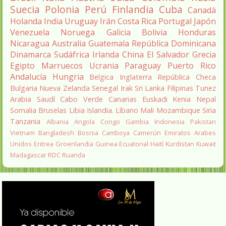
Suecia
Polonia
Perú
Finlandia
Cuba
Canadá
Holanda
India
Uruguay
Irán
Costa Rica
Portugal
Japón
Venezuela
Noruega
Galicia
Bolivia
Honduras
Nicaragua
Australia
Guatemala
República Dominicana
Dinamarca
Sudáfrica
Irlanda
China
El Salvador
Grecia
Egipto
Marruecos
Ucrania
Paraguay
Puerto Rico
Andalucía
Hungria
Belgica
Inglaterra
República Checa
Bulgaria
Nueva Zelanda
Senegal
Irak
Sri Lanka
Filipinas
Tunez
Arabia Saudí
Cabo Verde
Canarias
Euskadi
Kenia
Nepal
Somalia
Bruselas
Libia
Islandia.
Líbano
Mali
Mozambique
Siria
Tanzania
Albania
Angola
Congo
Gambia
Indonesia
Pakistan
Vietnam
Bangladesh
Bosnia
Camboya
Camerún
Emiratos Arabes
Unidos
Eritrea
Groenlandia
Guinea Ecuatorial
Haití
Kurdistan
Kuwait
Madagascar
RDC
Ruanda