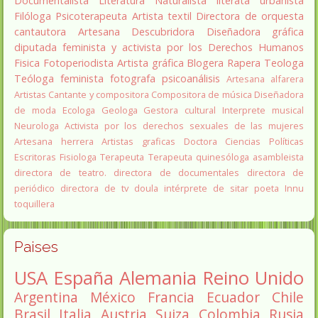
Documentalista
Literatura
Naturalista
literata
urbanista
Filóloga
Psicoterapeuta
Artista textil
Directora de orquesta
cantautora
Artesana
Descubridora
Diseñadora gráfica
diputada
feminista y activista por los Derechos Humanos
Fisica
Fotoperiodista
Artista gráfica
Blogera
Rapera
Teologa
Teóloga feminista
fotografa
psicoanálisis
Artesana alfarera
Artistas
Cantante y compositora
Compositora de música
Diseñadora
de moda
Ecologa
Geologa
Gestora cultural
Interprete musical
Neurologa
Activista por los derechos sexuales de las mujeres
Artesana herrera
Artistas graficas
Doctora Ciencias Políticas
Escritoras
Fisiologa
Terapeuta
Terapeuta quinesóloga
asambleista
directora de teatro.
directora de documentales
directora de
periódico
directora de tv
doula
intérprete de sitar
poeta Innu
toquillera
Paises
USA
España
Alemania
Reino Unido
Argentina
México
Francia
Ecuador
Chile
Brasil
Italia
Austria
Suiza
Colombia
Rusia